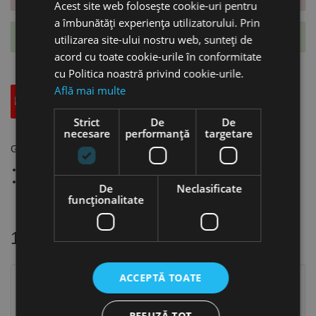
Acest site web folosește cookie-uri pentru
a îmbunătăți experiența utilizatorului. Prin
Te-ai abonat cu succes la acest produs.
utilizarea site-ului nostru web, sunteți de
acord cu toate cookie-urile în conformitate
cu Politica noastră privind cookie-urile.
Află mai multe
Descriere
Specificatii Tehnice
Accesorii
Strict
De
De
necesare
performanță
targetare
Garda universala pentru mana, Rennsteig
Lungime: 110 mm
Greutate: 105 g
De
Neclasificate
funcţionalitate
10 alte produse
in aceeasi categorie
ACCEPTĂ TOATE
REFUZĂ TOT