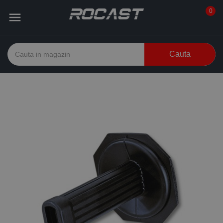
0

Cauta