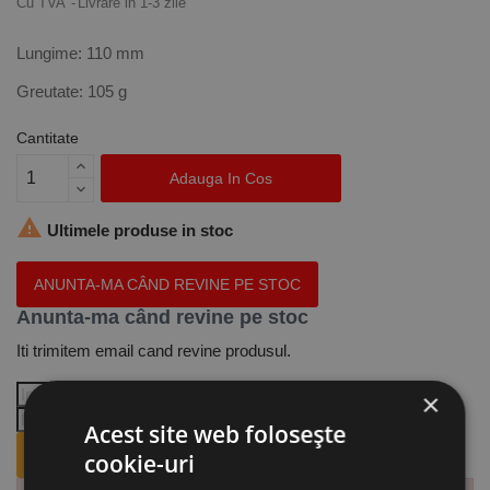
Cu TVA
Livrare in 1-3 zile
Lungime: 110 mm
Greutate: 105 g
Cantitate
Adauga In Cos

Ultimele produse in stoc
ANUNTA-MA CÂND REVINE PE STOC
Anunta-ma când revine pe stoc
Iti trimitem email cand revine produsul.
×
Acest site web folosește
ANUNTA-MA CÂND REVINE PE STOC.
cookie-uri