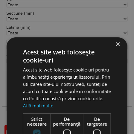
Sectiune (mm)
Latime (mm)
Inaltime (mm)
×
Acest site web folosește
Cantitate / Ambalare
cookie-uri
Acest site web folosește cookie-uri pentru
a îmbunătăți experiența utilizatorului. Prin
Vezi
produse
utilizarea site-ului nostru web, sunteți de
acord cu toate cookie-urile în conformitate
Cauta produs
cu Politica noastră privind cookie-urile.
Află mai multe
Strict
De
De
necesare
performanță
targetare
Descriere
Specificatii Tehnice
Accesorii