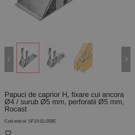
Papuci de caprior H, fixare cui ancora
Ø4 / surub Ø5 mm, perforatii Ø5 mm,
Rocast
Cod articol: SF19.02.058E
favorite_border