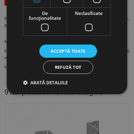
De
Neclasificate
funcţionalitate
Papuci de caprior H, fixare cui ancora Ø4 / surub Ø5 mm,
perforatii Ø5 mm, Rocast
Material: Metal
ACCEPTĂ TOATE
Fixare pentru tip H80 / H100 / H120: Cui ancoră Ø4 / șurub Ø5
mm
REFUZĂ TOT
Perforatii: Ø5 mm
ARATĂ DETALIILE
9 alte produse
in aceeasi categorie
Strict necesare
De performanță
De targetare
De funcţionalitate
Neclasificate