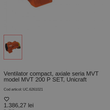
Ventilator compact, axiale seria MVT
model MVT 200 P SET, Unicraft
Cod articol: UC.6261021
favorite_border
1.386,27 lei