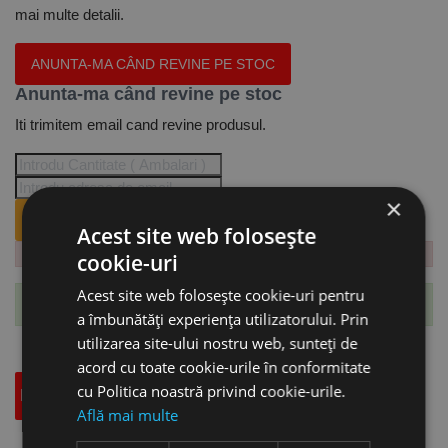
mai multe detalii.
ANUNTA-MA CÂND REVINE PE STOC
Anunta-ma când revine pe stoc
Iti trimitem email cand revine produsul.
×
ANUNTA-MA CÂND REVINE PE STOC.
Acest site web folosește
cookie-uri
Acest site web folosește cookie-uri pentru
Te-ai abonat cu succes la acest produs.
a îmbunătăți experiența utilizatorului. Prin
utilizarea site-ului nostru web, sunteți de
acord cu toate cookie-urile în conformitate
cu Politica noastră privind cookie-urile.
Descriere
Specificatii Tehnice
Accesorii
Află mai multe