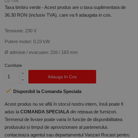
Cu TVA
Taxa timbru verde - Acest produs are o taxa suplimentara de
36.30 RON (inclusiv TVA), care va fi adaugata in cos.
Tensiune: 230 V
Putere motor: 0.23 kW
Ø admisie / evacuare: 216 / 183 mm
Cantitate
Adauga In Cos

Disponibil la Comanda Speciala
Acest produs nu se află în stocul nostru intern, însă poate fi
adus la
COMANDA SPECIALA
din rețeaua de furnizori.
Termenul de livrare poate varia în funcție de disponibilitatea
produsului și timpul de aprovizionare al partenerului.
contacteaza agentul sau departamentul Vanzari Rocast pentru