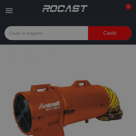
0

Cauta