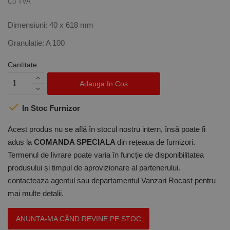
Cu TVA
Dimensiuni: 40 x 618 mm
Granulatie: A 100
Cantitate
Adauga In Cos

In Stoc Furnizor
Acest produs nu se află în stocul nostru intern, însă poate fi
adus la
COMANDA SPECIALA
din rețeaua de furnizori.
Termenul de livrare poate varia în funcție de disponibilitatea
produsului și timpul de aprovizionare al partenerului.
contacteaza agentul sau departamentul Vanzari Rocast pentru
mai multe detalii.
ANUNTA-MA CÂND REVINE PE STOC