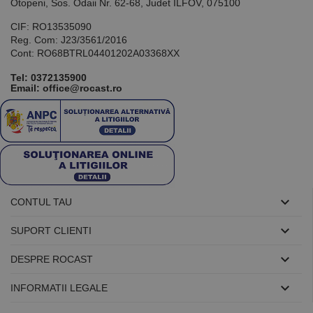
utilizat pentru
Otopeni, Sos. Odaii Nr. 62-68, Judet ILFOV, 075100
menținerea
variabilelor de
CIF: RO13535090
sesiune ale
Reg. Com: J23/3561/2016
utilizatorului.
În mod
Cont: RO68BTRL04401202A03368XX
normal, este
un număr
Tel:
0372135900
generat
Email: office@rocast.ro
aleatoriu,
modul în care
este utilizat
poate fi
specific site-
ului, dar un
bun exemplu
este
menținerea
stării de
conectare
pentru un

CONTUL TAU
utilizator între
pagini.

SUPORT CLIENTI

DESPRE ROCAST
Furnizor /

Nume
Expirare
Descriere
INFORMATII LEGALE
Domeniu
Furnizor
PrestaShop-
.www.rocast.ro
11 ani 5