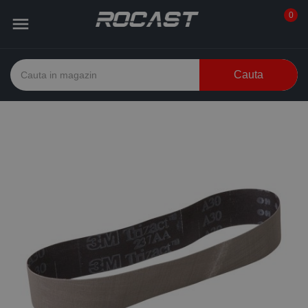
0

Cauta