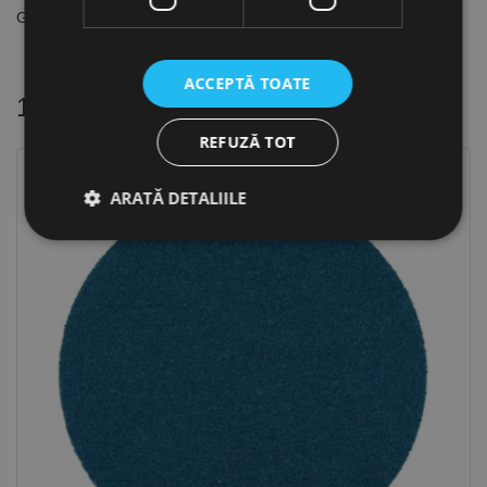
Granulatie: A 100
ACCEPTĂ TOATE
16 alte produse
in aceeasi categorie
REFUZĂ TOT
ARATĂ DETALIILE
Strict necesare
De performanță
De targetare
De funcţionalitate
Neclasificate
Cookie-urile strict necesare permit funcționalitatea
principală a site-ului web, cum ar fi autentificarea
utilizatorului și gestionarea contului. Site-ul web nu
poate fi utilizat corect fără cookie-uri strict necesare.
Furnizor /
Nume
Expirare
Descriere