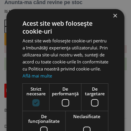
Anunta-ma când revine pe stoc
Iti trimitem email cand revine produsul.
×
Acest site web folosește
cookie-uri
ANUNTA-MA CÂND REVINE PE STOC.
Acest site web folosește cookie-uri pentru
a îmbunătăți experiența utilizatorului. Prin
utilizarea site-ului nostru web, sunteți de
acord cu toate cookie-urile în conformitate
Te-ai abonat cu succes la acest produs.
cu Politica noastră privind cookie-urile.
Află mai multe
Strict
De
De
Descriere
Specificatii Tehnice
Accesorii
necesare
performanță
targetare
Banda abraziva 40 x 618 mm, granulatie A 100, Metallkraft
De
Neclasificate
funcţionalitate
Dimensiuni: 40 x 618 mm