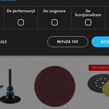
e
De performanță
De targetare
De
funcţionalitate
IILE
REFUZĂ TOT
ACC
ct necesare
De performanță
De targetare
De funcţionalitate
Neclasif
Stoc epuizat
cesare permit funcționalitatea principală a site-ului web, cum ar fi autentificarea utiliza
nu poate fi utilizat corect fără cookie-uri strict necesare.
Furnizor /
Expirare
Descriere
Domeniu
nt
1 lună
Acest cookie este utilizat de serviciul Cookie-Script.
CookieScript
preferințele de consimțământ ale cookie-urilor vizitat
www.rocast.ro
ca bannerul cookie Cookie-Script.com să funcționeze 