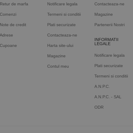
Retur de marfa
Notificare legala
Contacteaza-ne
Comenzi
Termeni si conditii
Magazine
Note de credit
Plati securizate
Partenerii Nostri
Adrese
Contacteaza-ne
INFORMATII
LEGALE
Cupoane
Harta site-ului
Notificare legala
Magazine
Plati securizate
Contul meu
Termeni si conditii
A.N.P.C.
A.N.P.C. - SAL
ODR