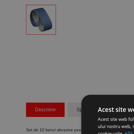
Acest site w
Descriere
Specificatii Tehnice
Acest site web fol
ului nostru web, s
Set de 10 benzi abrazive pentru slefuit inox, 150 x 200
cookie-urile.
Află