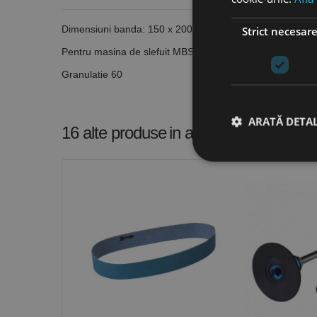
Dimensiuni banda: 150 x 2000 mm
Strict necesar
Pentru masina de slefuit MBSM 150
Granulatie 60
ARATĂ DETAL
16 alte produse
in aceeasi categorie
Stri
Cookie-urile strict ne
contului. Site-ul web 
Nume
CookieScriptConse