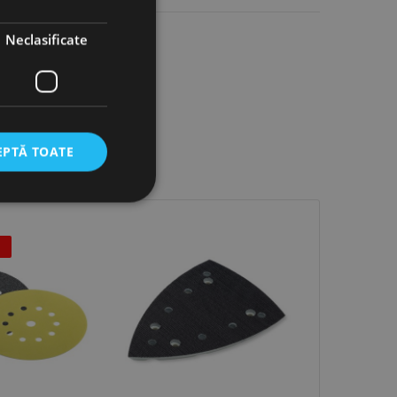
Neclasificate
EPTĂ TOATE
icate
torului și gestionarea
com pentru a aminti
orilor. Este necesar
corect.