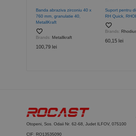
PHPSESSID
Banda abraziva zirconiu 40 x
Suport pentru di
760 mm, granulatie 40,
RH Quick, RHO
MetallKraft
favorite_border
favorite_border
Brands:
Rhodiu
Brands:
Metallkraft
60,15 lei
Nume
100,79 lei
PrestaShop-[abcdef
Nume
Furnizor /
Nume
Domeniu
sib_cuid
_ga
uuid
MediaMat
sibautoma
_ga_DLLLWQBGGX
Otopeni, Sos. Odaii Nr. 62-68, Judet ILFOV, 075100
CIF: RO13535090