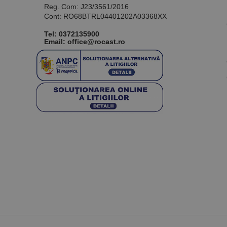
Reg. Com: J23/3561/2016
Cont: RO68BTRL04401202A03368XX
Tel:
0372135900
Email: office@rocast.ro