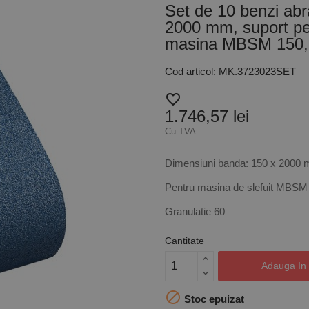
Set de 10 benzi abra
2000 mm, suport pe
masina MBSM 150, 
Cod articol: MK.3723023SET
favorite_border
1.746,57 lei
Cu TVA
Dimensiuni banda: 150 x 2000
Pentru masina de slefuit MBSM
Granulatie 60
Cantitate
Adauga In

Stoc epuizat