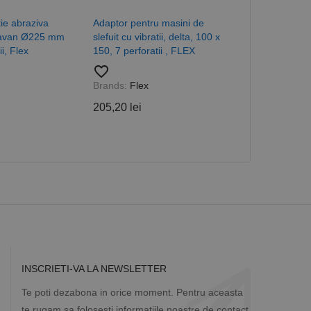
cesta este un
ea variabilelor de
tie abraziva
Adaptor pentru masini de
Banda pasla 
măr generat
 site-ului, dar un bun
|tavan Ø225 mm
slefuit cu vibratii, delta, 100 x
granulatie 80,
 utilizator între
i, Flex
150, 7 perforatii , FLEX
favorite_border
favorite_border
Brands:
Metal
Brands:
Flex
55,13 lei
Descriere
205,20 lei
ă prin colectarea
ics - care este o
b de date privind
i frecvent utilizat.
rță parte sau de un
rin atribuirea unui
în fiecare solicitare
 despre vizitatori,
a starea sesiunii.
INSCRIETI-VA LA NEWSLETTER
Te poti dezabona in orice moment. Pentru aceasta
te rugam sa folosesti informatiile noastre de contact