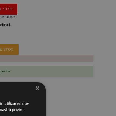
PE STOC
pe stoc
odusul.
E STOC.
 produs.
×
n utilizarea site-
noastră privind
aft