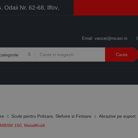
Odaii Nr. 62-68, Ilfov,
Email:
vanzari@rocast.ro
Cauta
BRANDURI
CONTACT
RESURSE
BUSINESS
ire
Scule pentru Polizare, Slefuire si Finisare
Abrazive pe suport
 MBSM 150, MetallKraft