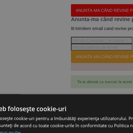
ANUNTA-MA CÂND REVINE 
Anunta-ma când revine 
Iti trimitem email cand revine pr
ANUNTA-MA CÂND REVINE P
Te-ai abonat cu succes la acest
eb folosește cookie-uri
Accesorii
osește cookie-uri pentru a îmbunătăți experiența utilizatorului. Pri
unteți de acord cu toate cookie-urile în conformitate cu Politica 
0 mm, suport pe panza, granulatie 60 pentru masina MBSM 150, MetallKr
 mai multe