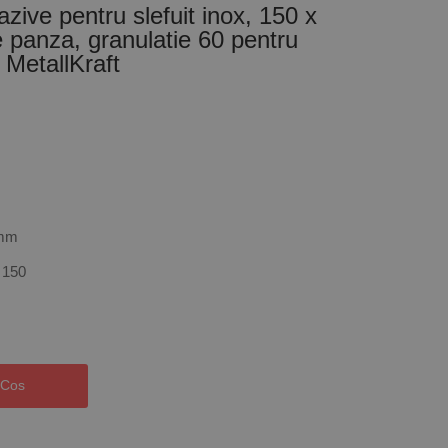
zive pentru slefuit inox, 150 x
 panza, granulatie 60 pentru
MetallKraft
 mm
 150
 Cos