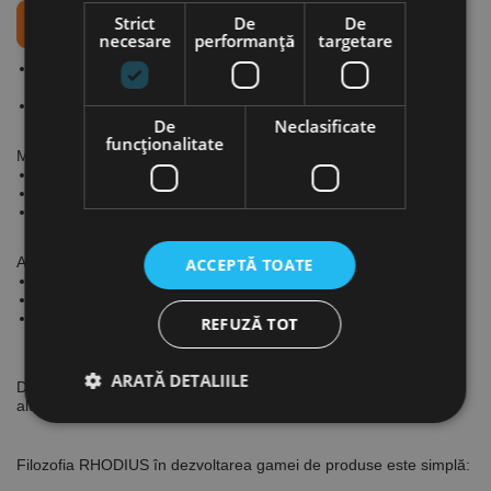
Strict
De
De
necesare
performanță
targetare
Produse concepute pentru cele mai pretențioase cerințe de
calitate și utilizare intensivă.
Oferă un raport preț / performanță foarte bun.
De
Neclasificate
funcţionalitate
Material:
Oțeluri pentru construcții
Oțeluri pentru scule
Lemn
Aplicații:
ACCEPTĂ TOATE
Netezire
Degroșare
Înlăturarea ruginii
REFUZĂ TOT
ARATĂ DETALIILE
Discuri din hartie abrazive pe suport velcro din pânză. Abraziv:
aluminiu-oxid.
Filozofia RHODIUS în dezvoltarea gamei de produse este simplă:
Strict necesare
De performanță