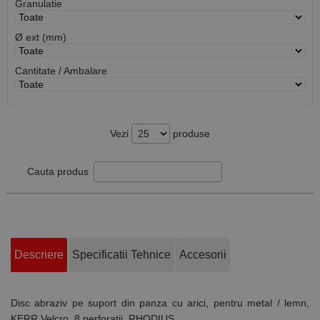
Granulatie
Ø ext (mm)
Cantitate / Ambalare
Vezi
produse
Cauta produs
Descriere
Specificatii Tehnice
Accesorii
Disc abraziv pe suport din panza cu arici, pentru metal / lemn,
KERR Velcro, 8 perforatii, RHODIUS