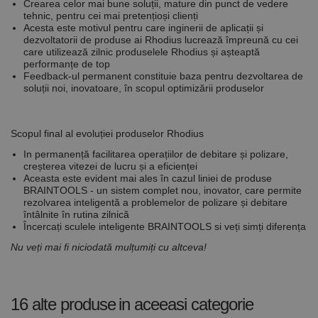
Crearea celor mai bune soluții, mature din punct de vedere
De targetare
De funcţionalitate
tehnic, pentru cei mai pretențioși clienți
Neclasificate
Acesta este motivul pentru care inginerii de aplicații și
dezvoltatorii de produse ai Rhodius lucrează împreună cu cei
Cookie-urile strict necesare permit funcționalitatea
care utilizează zilnic produselele Rhodius și așteaptă
principală a site-ului web, cum ar fi autentificarea
performanțe de top
utilizatorului și gestionarea contului. Site-ul web nu
Feedback-ul
permanent constituie baza pentru dezvoltarea de
poate fi utilizat corect fără cookie-uri strict necesare.
soluții
noi, inovatoare, în scopul optimizării produselor
Furnizor /
Nume
Expirare
Descriere
Domeniu
Scopul final al evoluției produselor Rhodius
CookieScriptConsent
1 lună
Acest cookie
CookieScript
este utilizat
www.rocast.ro
In permanență facilitarea operațiilor de debitare și polizare,
de serviciul
creșterea vitezei de lucru și a eficienței
Cookie-
Script.com
Aceasta este evident mai ales în cazul liniei de produse
pentru a
BRAINTOOLS
- un sistem complet nou, inovator, care permite
aminti
rezolvarea inteligentă a problemelor de polizare și debitare
preferințele
întâlnite în rutina zilnică
de
Încercați sculele inteligente
BRAINTOOLS
si veți simți diferența
consimțământ
ale cookie-
Nu veți mai fi niciodată mulțumiți cu altceva!
urilor
vizitatorilor.
Este necesar
ca bannerul
cookie
Cookie-
16 alte produse
in aceeasi categorie
Script.com să
funcționeze