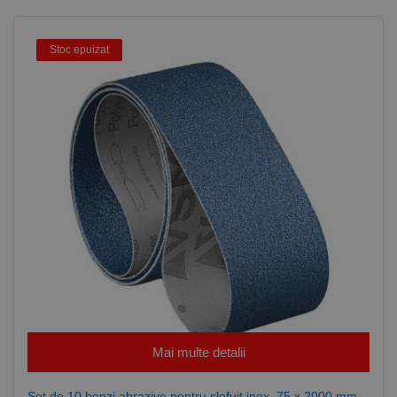
corect.
Google
Privacy Policy
PHPSESSID
65 ani 8
Cookie
PHP.net
luni
generat de
www.rocast.ro
Stoc epuizat
aplicații
bazate pe
limbajul PHP.
Acesta este un
identificator
de scop
general
utilizat pentru
menținerea
variabilelor de
sesiune ale
utilizatorului.
În mod
normal, este
un număr
generat
aleatoriu,
modul în care
este utilizat
poate fi
specific site-
ului, dar un
bun exemplu
este
Mai multe detalii
menținerea
stării de
conectare
Set de 10 benzi abrazive pentru slefuit inox, 75 x 2000 mm,
pentru un