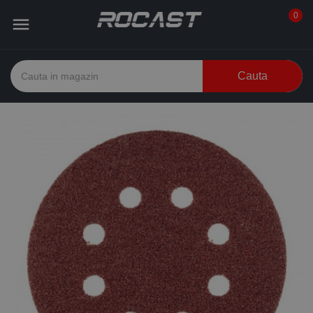
0

Cauta