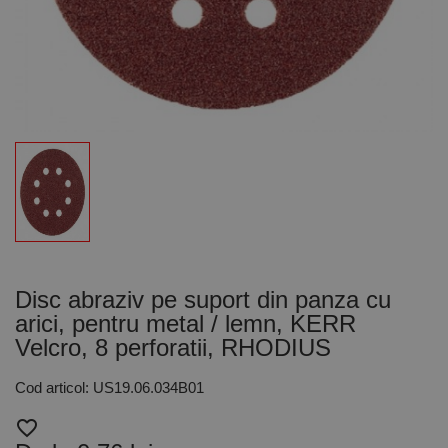
Disc abraziv pe suport din panza cu
arici, pentru metal / lemn, KERR
Velcro, 8 perforatii, RHODIUS
Cod articol: US19.06.034B01
favorite_border