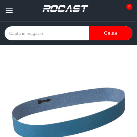
0

Cauta