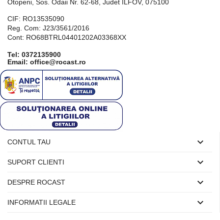
Otopeni, Sos. Odaii Nr. 62-68, Judet ILFOV, 075100
CIF: RO13535090
Reg. Com: J23/3561/2016
Cont: RO68BTRL04401202A03368XX
Tel:
0372135900
Email: office@rocast.ro

CONTUL TAU

SUPORT CLIENTI

DESPRE ROCAST

INFORMATII LEGALE