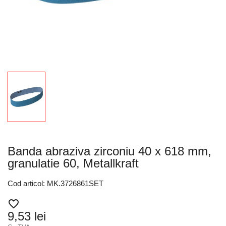
Banda abraziva zirconiu 40 x 618 mm,
granulatie 60, Metallkraft
Cod articol: MK.3726861SET
favorite_border
9,53 lei