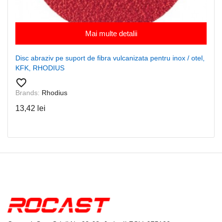
Mai multe detalii
Disc abraziv pe suport de fibra vulcanizata pentru inox / otel,
KFK, RHODIUS
favorite_border
Brands:
Rhodius
13,42 lei