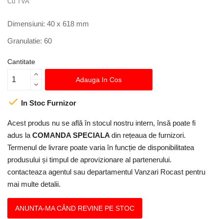
Cu TVA
Dimensiuni: 40 x 618 mm
Granulatie: 60
Cantitate
Adauga In Cos

In Stoc Furnizor
Acest produs nu se află în stocul nostru intern, însă poate fi
adus la
COMANDA SPECIALA
din rețeaua de furnizori.
Termenul de livrare poate varia în funcție de disponibilitatea
produsului și timpul de aprovizionare al partenerului.
contacteaza agentul sau departamentul Vanzari Rocast pentru
mai multe detalii.
ANUNTA-MA CÂND REVINE PE STOC