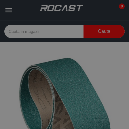
0

Cauta