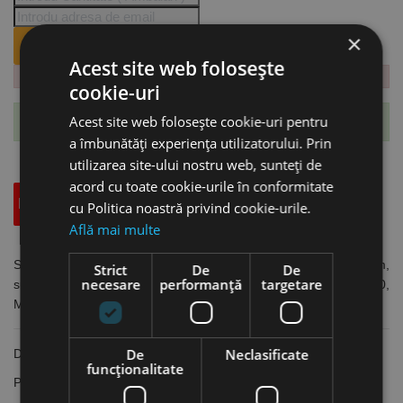
×
ANUNTA-MA CÂND REVINE PE STOC.
Acest site web folosește
cookie-uri
Acest site web folosește cookie-uri pentru
Te-ai abonat cu succes la acest produs.
a îmbunătăți experiența utilizatorului. Prin
utilizarea site-ului nostru web, sunteți de
acord cu toate cookie-urile în conformitate
Descriere
Specificatii Tehnice
Accesorii
cu Politica noastră privind cookie-urile.
Află mai multe
Set de 10 benzi abrazive pentru slefuit otel, 150 x 2000 mm,
Strict
De
De
necesare
performanță
targetare
suport pe panza, granulatie 120, pentru masina MBSM 150,
MetallKraft
De
Neclasificate
Dimensiuni banda: 150 x 2000 mm
funcţionalitate
Pentru masina de slefuit MBSM 150