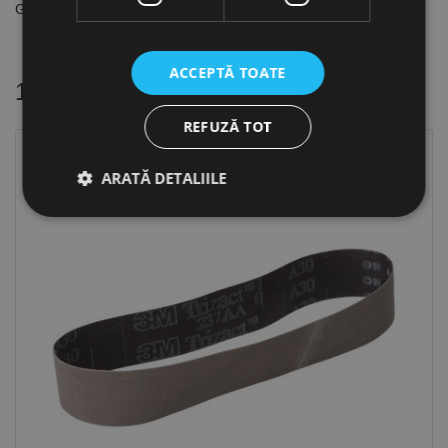
Granulatie 120
ACCEPTĂ TOATE
16 alte produse
in aceeasi categorie
REFUZĂ TOT
ARATĂ DETALIILE
Strict necesare
De performanță
De targetare
De funcţionalitate
Neclasificate
Cookie-urile strict necesare permit funcționalitatea
principală a site-ului web, cum ar fi autentificarea
utilizatorului și gestionarea contului. Site-ul web nu
poate fi utilizat corect fără cookie-uri strict necesare.
Furnizor /
Nume
Expirare
Descriere
Domeniu