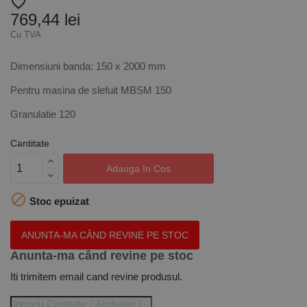
favorite_border
769,44 lei
Cu TVA
Dimensiuni banda: 150 x 2000 mm
Pentru masina de slefuit MBSM 150
Granulatie 120
Cantitate
Adauga In Cos

Stoc epuizat
ANUNTA-MA CÂND REVINE PE STOC
Anunta-ma când revine pe stoc
Iti trimitem email cand revine produsul.