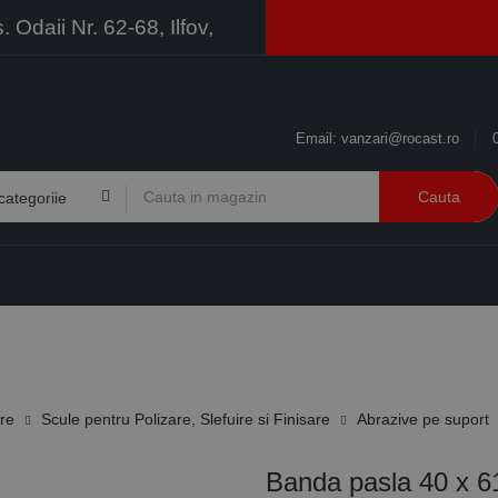
Odaii Nr. 62-68, Ilfov,
Email:
vanzari@rocast.ro
Cauta
BRANDURI
CONTACT
RESURSE
BUSINESS
ire
Scule pentru Polizare, Slefuire si Finisare
Abrazive pe suport
Banda pasla 40 x 61