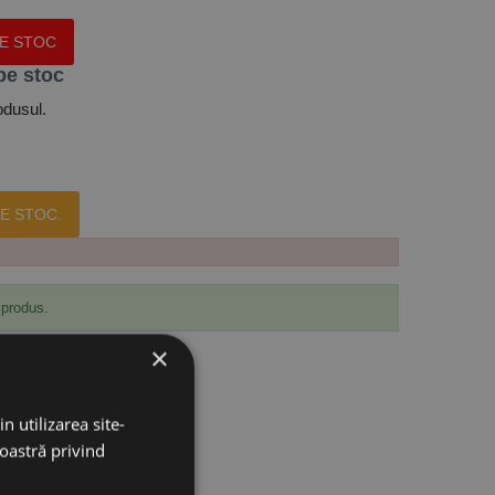
PE STOC
pe stoc
odusul.
E STOC.
 produs.
×
n utilizarea site-
noastră privind