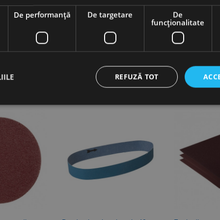
e
De performanță
De targetare
De
funcţionalitate
IILE
REFUZĂ TOT
ACC
ct necesare
De performanță
De targetare
De funcţionalitate
Neclasif
cesare permit funcționalitatea principală a site-ului web, cum ar fi autentificarea utiliza
nu poate fi utilizat corect fără cookie-uri strict necesare.
Furnizor /
Expirare
Descriere
Domeniu
nt
1 lună
Acest cookie este utilizat de serviciul Cookie-Script.
CookieScript
preferințele de consimțământ ale cookie-urilor vizitat
www.rocast.ro
ca bannerul cookie Cookie-Script.com să funcționeze 
65 ani 8
Cookie generat de aplicații bazate pe limbajul PHP. A
PHP.net