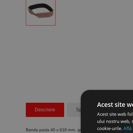
Acest site w
Descriere
Specificatii Tehnice
Acest site web fol
ului nostru web, s
cookie-urile.
Află
Banda pasla 40 x 618 mm, granulatie 240, MetallKraft