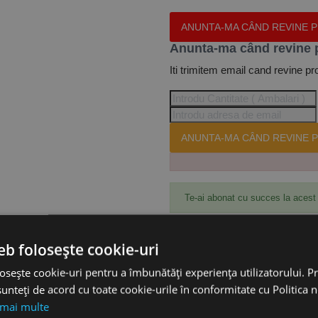
ANUNTA-MA CÂND REVINE 
Anunta-ma când revine 
Iti trimitem email cand revine pr
ANUNTA-MA CÂND REVINE P
Te-ai abonat cu succes la acest
eb folosește cookie-uri
Accesorii
osește cookie-uri pentru a îmbunătăți experiența utilizatorului. Pri
unteți de acord cu toate cookie-urile în conformitate cu Politica 
 mai multe