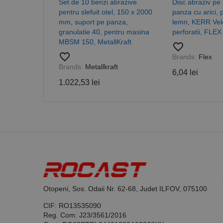
Set de 10 benzi abrazive
Disc abraziv pe 
pentru slefuit otel, 150 x 2000
panza cu arici, 
mm, suport pe panza,
lemn, KERR Velc
granulatie 40, pentru masina
perforatii, FLEX
MBSM 150, MetallKraft
favorite_border
favorite_border
Brands:
Flex
Nume
Brands:
Metallkraft
6,04 lei
PrestaShop-[abcdef
Nume
Furnizor /
Nume
1.022,53 lei
Domeniu
sib_cuid
_ga
uuid
MediaMat
sibautoma
_ga_DLLLWQBGGX
Otopeni, Sos. Odaii Nr. 62-68, Judet ILFOV, 075100
CIF: RO13535090
Reg. Com: J23/3561/2016