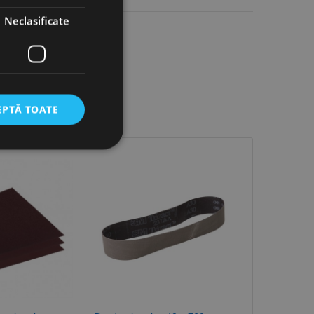
Neclasificate
EPTĂ TOATE
icate
torului și gestionarea
com pentru a aminti
orilor. Este necesar
corect.
cesta este un