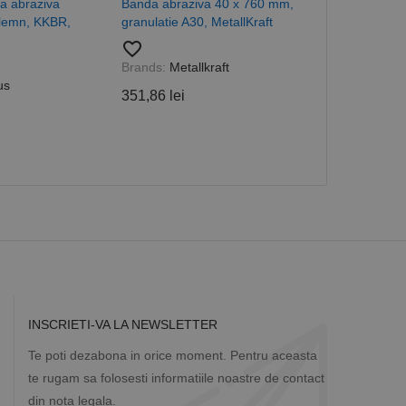
a abraziva
Banda abraziva 40 x 760 mm,
Triunghi din h
ea variabilelor de
măr generat
 lemn, KKBR,
granulatie A30, MetallKraft
pentru glet, 
 site-ului, dar un bun
select Flex de
 utilizator între
favorite_border
favorite_border
Brands:
Metallkraft
5,08 lei
us
351,86 lei
Descriere
ă prin colectarea
ics - care este o
b de date privind
i frecvent utilizat.
rță parte sau de un
rin atribuirea unui
în fiecare solicitare
 despre vizitatori,
a starea sesiunii.
INSCRIETI-VA LA NEWSLETTER
Te poti dezabona in orice moment. Pentru aceasta
te rugam sa folosesti informatiile noastre de contact
din nota legala.