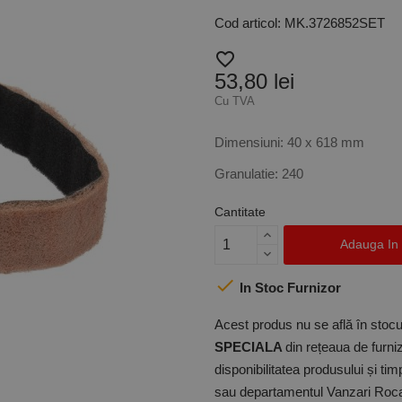
Cod articol: MK.3726852SET
favorite_border
53,80 lei
Cu TVA
Dimensiuni: 40 x 618 mm
Granulatie: 240
Cantitate
Adauga In

In Stoc Furnizor
Acest produs nu se află în stocul
SPECIALA
din rețeaua de furniz
disponibilitatea produsului și ti
sau departamentul Vanzari Rocas