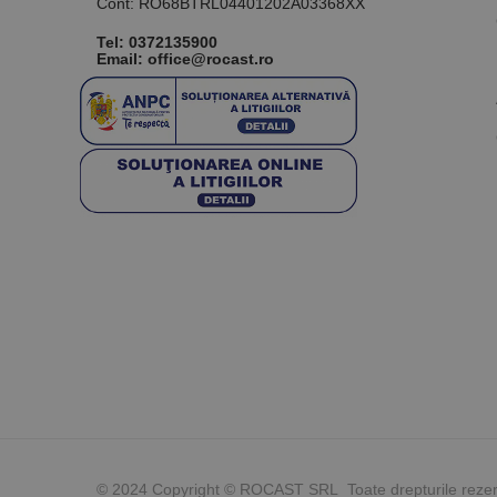
Cont: RO68BTRL04401202A03368XX
Tel:
0372135900
Email: office@rocast.ro
© 2024 Copyright © ROCAST SRL Toate drepturile reze