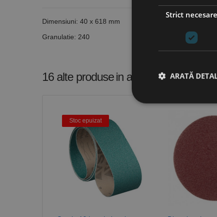
Strict necesar
Dimensiuni: 40 x 618 mm
Granulatie: 240
16 alte produse
in aceeasi categorie
ARATĂ DETAL
Stoc epuizat
Stri
Cookie-urile strict ne
contului. Site-ul web 
Nume
CookieScriptConse
PHPSESSID