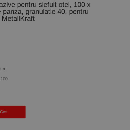
zive pentru slefuit otel, 100 x
panza, granulatie 40, pentru
MetallKraft
 mm
 100
 Cos