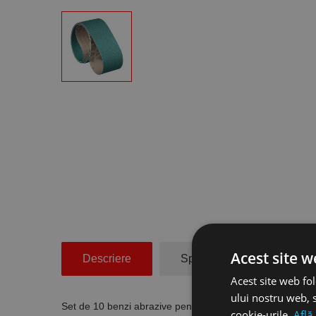
Acest site w
Descriere
Specificatii Tehnice
Acest site web fol
ului nostru web, s
Set de 10 benzi abrazive pentru slefuit otel, 100 x 122
cookie-urile.
Află