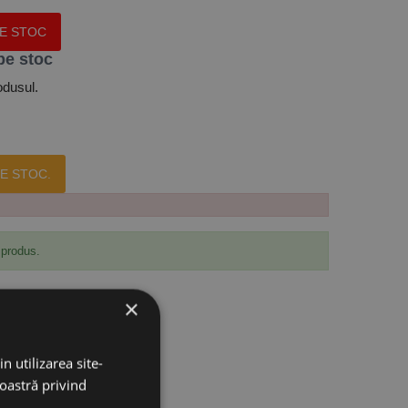
PE STOC
pe stoc
odusul.
E STOC.
 produs.
×
n utilizarea site-
noastră privind
aft