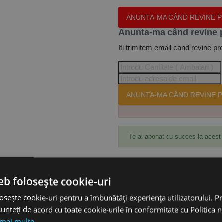
ANUNTA-MA CÂND REVINE 
Anunta-ma când revine 
Iti trimitem email cand revine pr
ANUNTA-MA CÂND REVINE P
Te-ai abonat cu succes la acest
eb folosește cookie-uri
Accesorii
osește cookie-uri pentru a îmbunătăți experiența utilizatorului. Pri
unteți de acord cu toate cookie-urile în conformitate cu Politica 
0 mm, suport pe panza, granulatie 40, pentru masina MBSM 100, MetallKr
 mai multe