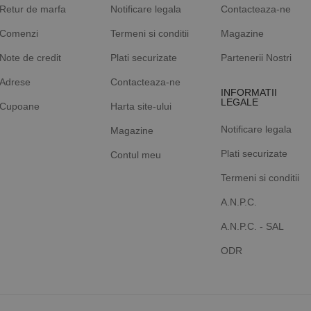
Retur de marfa
Notificare legala
Contacteaza-ne
Comenzi
Termeni si conditii
Magazine
Note de credit
Plati securizate
Partenerii Nostri
Adrese
Contacteaza-ne
INFORMATII
LEGALE
Cupoane
Harta site-ului
Notificare legala
Magazine
Plati securizate
Contul meu
Termeni si conditii
A.N.P.C.
A.N.P.C. - SAL
ODR