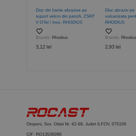
PHPSESSID
Disc din hartie abrazive pe
Disc abraziv pe 
suport velcro din panzA, ZSKP
vulcanizata pent
V OTel / Inox, RHODIUS
RHODIUS
favorite_border
favorite_border
Brands:
Rhodius
Brands:
Rhodiu
Nume
3,12 lei
2,93 lei
PrestaShop-[abcdef
Nume
Furnizor /
Nume
Domeniu
sib_cuid
_ga
uuid
MediaMat
sibautoma
_ga_DLLLWQBGGX
Otopeni, Sos. Odaii Nr. 62-68, Judet ILFOV, 075100
CIF: RO13535090