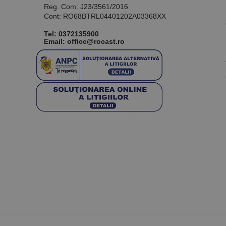
Reg. Com: J23/3561/2016
Cont: RO68BTRL04401202A03368XX
Tel:
0372135900
Email: office@rocast.ro