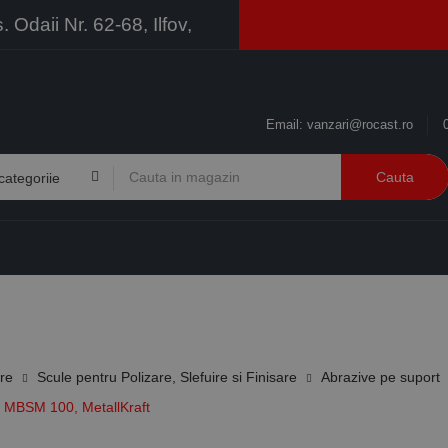
Odaii Nr. 62-68, Ilfov,
Email:
vanzari@rocast.ro
Cauta
BRANDURI
CONTACT
RESURSE
BUSINESS
ire
Scule pentru Polizare, Slefuire si Finisare
Abrazive pe suport
a MBSM 100, MetallKraft