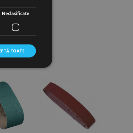
Neclasificate
EPTĂ TOATE
icate
Stoc epuiz
torului și gestionarea
com pentru a aminti
orilor. Este necesar
corect.