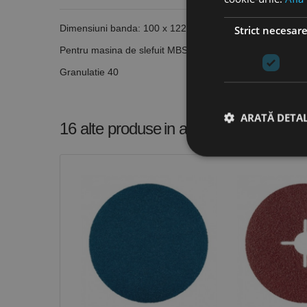
Dimensiuni banda: 100 x 1220 mm
Strict necesar
Pentru masina de slefuit MBSM 100
Granulatie 40
ARATĂ DETAL
16 alte produse
in aceeasi categorie
Stri
Cookie-urile strict ne
contului. Site-ul web 
Nume
CookieScriptConse