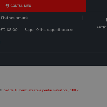

CONTUL MEU
Finalizare comanda
Compa
0372 135 900
Support Online: support@rocast.ro
Set de 10 benzi abrazive pentru slefuit otel, 100 x