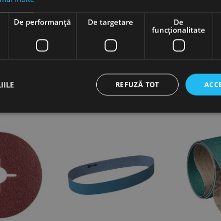
e
De performanță
De targetare
De
funcţionalitate
IILE
REFUZĂ TOT
ACC
ct necesare
De performanță
De targetare
De funcţionalitate
Neclasif
cesare permit funcționalitatea principală a site-ului web, cum ar fi autentificarea utiliza
nu poate fi utilizat corect fără cookie-uri strict necesare.
Furnizor /
Expirare
Descriere
Domeniu
nt
1 lună
Acest cookie este utilizat de serviciul Cookie-Script.
CookieScript
preferințele de consimțământ ale cookie-urilor vizitat
www.rocast.ro
ca bannerul cookie Cookie-Script.com să funcționeze 