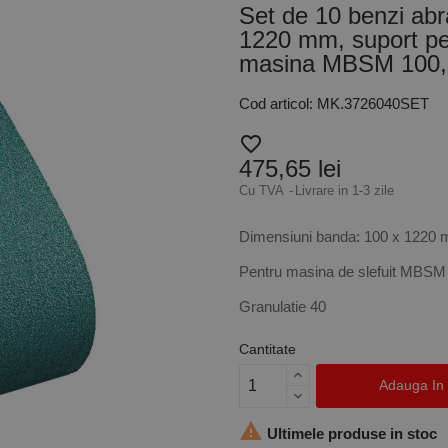
Set de 10 benzi abra
1220 mm, suport pe 
masina MBSM 100, 
Cod articol: MK.3726040SET
favorite_border
475,65 lei
Cu TVA
Livrare in 1-3 zile
Dimensiuni banda: 100 x 1220
Pentru masina de slefuit MBSM
Granulatie 40
Cantitate
Adauga In

Ultimele produse in stoc