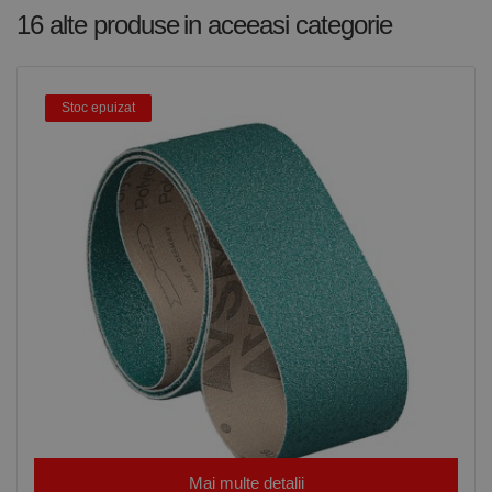
Script.com să
16 alte produse
in aceeasi categorie
funcționeze
corect.
Google
Privacy Policy
PHPSESSID
65 ani 8
Cookie
PHP.net
luni
generat de
www.rocast.ro
aplicații
Stoc epuizat
bazate pe
limbajul PHP.
Acesta este un
identificator
de scop
general
utilizat pentru
menținerea
variabilelor de
sesiune ale
utilizatorului.
În mod
normal, este
un număr
generat
aleatoriu,
modul în care
este utilizat
poate fi
specific site-
ului, dar un
bun exemplu
este
menținerea
Mai multe detalii
stării de