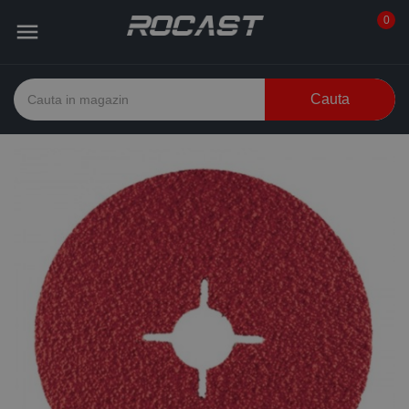
0

Cauta