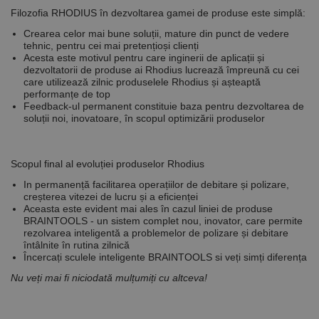
Filozofia RHODIUS în dezvoltarea gamei de produse este simplă:
De targetare
De funcţionalitate
Crearea celor mai bune soluții, mature din punct de vedere
Neclasificate
tehnic, pentru cei mai pretențioși clienți
Acesta este motivul pentru care inginerii de aplicații și
Cookie-urile strict necesare permit funcționalitatea
dezvoltatorii de produse ai Rhodius lucrează împreună cu cei
principală a site-ului web, cum ar fi autentificarea
care utilizează zilnic produselele Rhodius și așteaptă
utilizatorului și gestionarea contului. Site-ul web nu
performanțe de top
poate fi utilizat corect fără cookie-uri strict necesare.
Feedback-ul
permanent constituie baza pentru dezvoltarea de
soluții
noi, inovatoare, în scopul optimizării produselor
Furnizor /
Nume
Expirare
Descriere
Domeniu
CookieScriptConsent
1 lună
Acest cookie
CookieScript
este utilizat
Scopul final al evoluției produselor Rhodius
www.rocast.ro
de serviciul
Cookie-
In permanență facilitarea operațiilor de debitare și polizare,
Script.com
creșterea vitezei de lucru și a eficienței
pentru a
Aceasta este evident mai ales în cazul liniei de produse
aminti
BRAINTOOLS
- un sistem complet nou, inovator, care permite
preferințele
rezolvarea inteligentă a problemelor de polizare și debitare
de
consimțământ
întâlnite în rutina zilnică
ale cookie-
Încercați sculele inteligente
BRAINTOOLS
si veți simți diferența
urilor
vizitatorilor.
Nu veți mai fi niciodată mulțumiți cu altceva!
Este necesar
ca bannerul
cookie
Cookie-