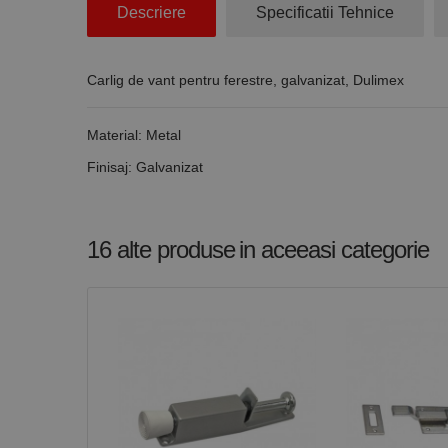
Stri
Descriere
Specificatii Tehnice
Cookie-urile strict ne
contului. Site-ul web 
Carlig de vant pentru ferestre, galvanizat, Dulimex
Nume
CookieScriptConse
Material: Metal
Finisaj: Galvanizat
PHPSESSID
16 alte produse
in aceeasi categorie
Nume
PrestaShop-[abcdef
Nume
Furnizor /
Nume
Domeniu
sib_cuid
_ga
uuid
MediaMat
sibautoma