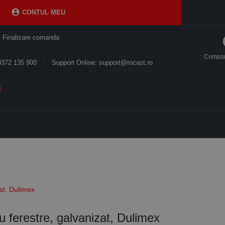

CONTUL MEU
Finalizare comanda
Compa
0372 135 900
Support Online: support@rocast.ro
zat, Dulimex
u ferestre, galvanizat, Dulimex