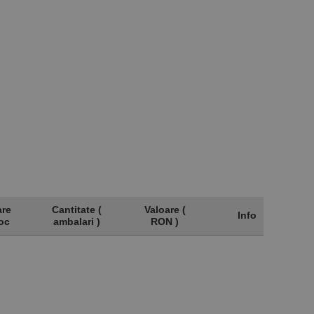
are
Cantitate (
Valoare (
Info
oc
ambalari )
RON )
are
Cantitate (
Valoare (
Info
oc
ambalari )
RON )