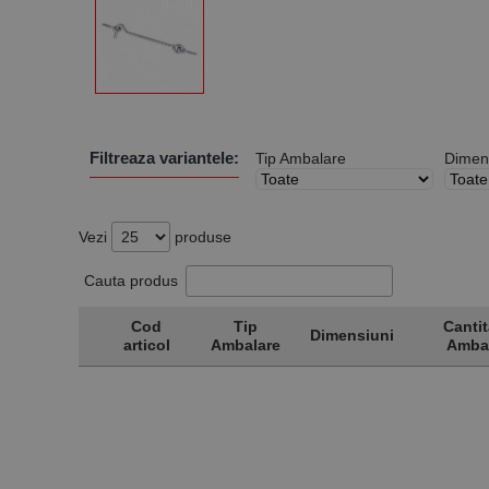
Filtreaza variantele:
Tip Ambalare
Dimen
Vezi
produse
Cauta produs
Cod
Tip
Cantit
Dimensiuni
articol
Ambalare
Amba
Cod
Tip
Dimensiuni
Cantit
articol
Ambalare
Amba