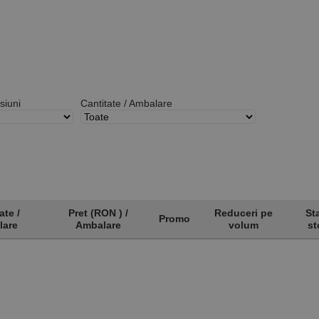
siuni
Cantitate / Ambalare
ate /
Pret (RON ) /
Reduceri pe
St
Promo
lare
Ambalare
volum
st
ate /
Pret (RON ) /
Promo
Reduceri pe
St
lare
Ambalare
volum
st