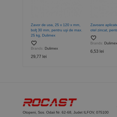
_ga_DLLLWQBGGX
Zavor de usa, 25 x 120 x mm,
Zavoare aplicate
bolţ 30 mm, pentru uşi de max.
otel zincat, pen
25 kg, Dulimex
favorite_border
favorite_border
Brands:
Dulime
Brands:
Dulimex
6,53 lei
29,77 lei
Otopeni, Sos. Odaii Nr. 62-68, Judet ILFOV, 075100