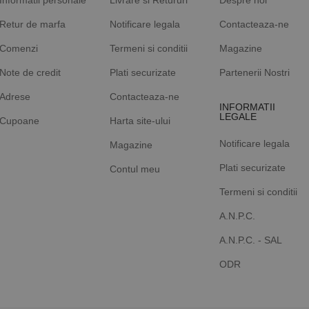
Informatii personale
Livrare si Retururi
Despre noi
Retur de marfa
Notificare legala
Contacteaza-ne
Comenzi
Termeni si conditii
Magazine
Note de credit
Plati securizate
Partenerii Nostri
Adrese
Contacteaza-ne
INFORMATII
LEGALE
Cupoane
Harta site-ului
Notificare legala
Magazine
Plati securizate
Contul meu
Termeni si conditii
A.N.P.C.
A.N.P.C. - SAL
ODR