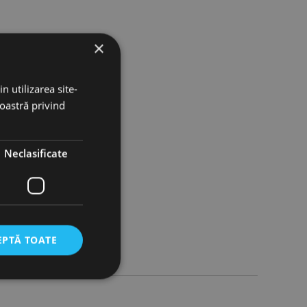
×
n utilizarea site-
noastră privind
Neclasificate
EPTĂ TOATE