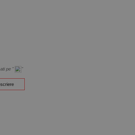
ati pe "
"
scriere