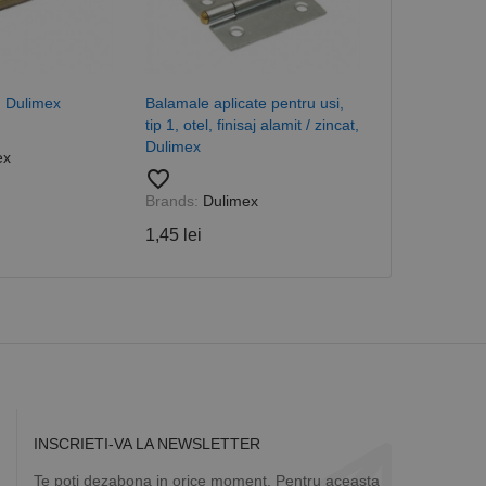
 despre vizitatori,
a starea sesiunii.
 Dulimex
Balamale aplicate pentru usi,
Balamale cilin
tip 1, otel, finisaj alamit / zincat,
otel alamit, p
Dulimex
Dulimex
ex
favorite_border
favorite_border
Brands:
Dulimex
Brands:
Duli
1,45 lei
4,67 lei
INSCRIETI-VA LA NEWSLETTER
Te poti dezabona in orice moment. Pentru aceasta