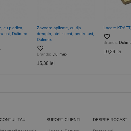
de pagină dintr-un site și este utilizat pentru a calcula datele
sesiuni și campanii pentru rapoartele de analiză a site-urilor.
.rocast.ro
2 ani
Acest cookie este folosit de Google Analytics pentru a persist
, cu piedica,
Zavoare aplicate, cu tija
Lacate KRAFT,
tru usi, Dulimex
dreapta, otel zincat, pentru usi,
favorite_border
Dulimex
Brands:
Dulim
favorite_border
x
10,39 lei
Brands:
Dulimex
15,38 lei
CONTUL TAU
SUPORT CLIENTI
DESPRE ROCAST