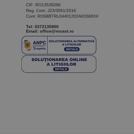
CIF: RO13535090
Reg. Com: J23/3561/2016
Cont: RO68BTRL04401202A03368XX
Tel:
0372135900
Email: office@rocast.ro