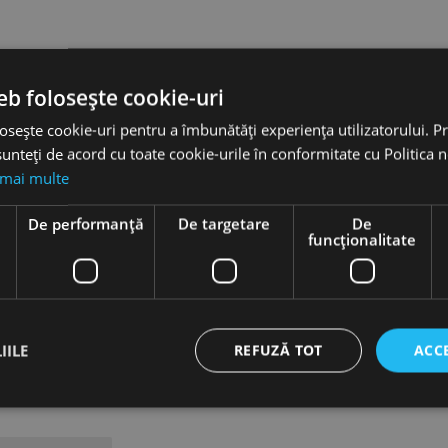
eb folosește cookie-uri
osește cookie-uri pentru a îmbunătăți experiența utilizatorului. Pri
unteți de acord cu toate cookie-urile în conformitate cu Politica 
 mai multe
e
De performanță
De targetare
De
funcţionalitate
IILE
REFUZĂ TOT
ACC