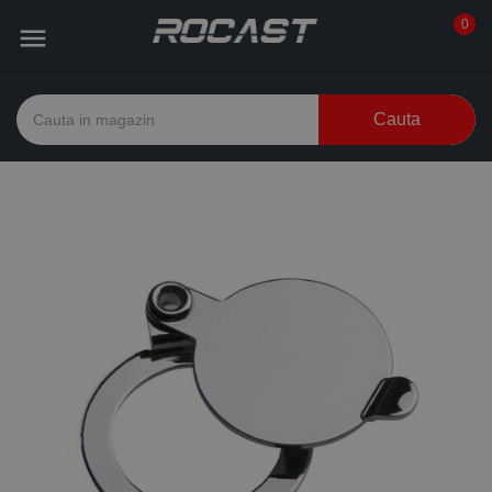
0

Cauta