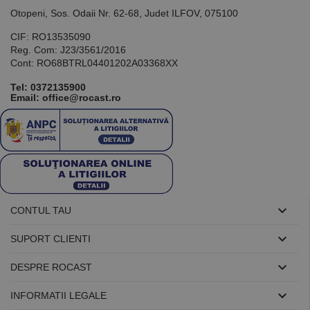
utilizat pentru
Otopeni, Sos. Odaii Nr. 62-68, Judet ILFOV, 075100
menținerea
variabilelor de
sesiune ale
CIF: RO13535090
utilizatorului.
Reg. Com: J23/3561/2016
În mod
Cont: RO68BTRL04401202A03368XX
normal, este
un număr
generat
Tel:
0372135900
aleatoriu,
Email: office@rocast.ro
modul în care
este utilizat
poate fi
specific site-
ului, dar un
bun exemplu
este
menținerea
stării de
conectare
pentru un

utilizator între
CONTUL TAU
pagini.

SUPORT CLIENTI

DESPRE ROCAST
Furnizor /
Nume
Expirare
Descriere

Domeniu
INFORMATII LEGALE
Furnizor