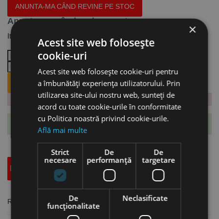
ANUNTA-MA CÂND REVINE PE STOC
Anunta-ma când revine pe stoc
×
Iti trimitem email cand revine produsul.
Acest site web folosește
cookie-uri
Acest site web folosește cookie-uri pentru
a îmbunătăți experiența utilizatorului. Prin
ANUNTA-MA CÂND REVINE PE STOC.
utilizarea site-ului nostru web, sunteți de
acord cu toate cookie-urile în conformitate
cu Politica noastră privind cookie-urile.
Te-ai abonat cu succes la acest produs.
Află mai multe
Strict
De
De
necesare
performanță
targetare
Descriere
Specificatii Tehnice
Accesorii
De
Neclasificate
Rozete obturatoare din alama pentru vizoare, Dulimex
funcţionalitate