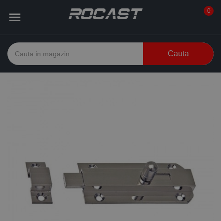
0

Cauta