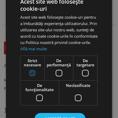
Acest site web folosește
Vezi
produse
cookie-uri
Acest site web folosește cookie-uri pentru
Cauta produs
a îmbunătăți experiența utilizatorului. Prin
utilizarea site-ului nostru web, sunteți de
acord cu toate cookie-urile în conformitate
cu Politica noastră privind cookie-urile.
Descriere
Specificatii Tehnice
Accesorii
Află mai multe
Strict
De
De
necesare
performanță
targetare
Zavoare pentru mobilier, 25 mm, alama nichelata, Dulimex
Material: Alama
De
Neclasificate
Finisaj: Nichelat
funcţionalitate
16 alte produse
in aceeasi categorie