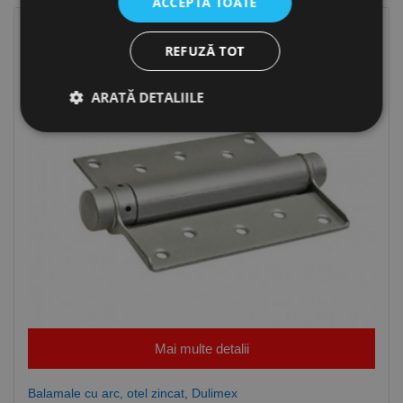
ACCEPTĂ TOATE
REFUZĂ TOT
ARATĂ DETALIILE
Strict necesare
De performanță
De targetare
De funcţionalitate
Neclasificate
Cookie-urile strict necesare permit funcționalitatea
principală a site-ului web, cum ar fi autentificarea
utilizatorului și gestionarea contului. Site-ul web nu
poate fi utilizat corect fără cookie-uri strict necesare.
Furnizor /
Nume
Expirare
Descriere
Domeniu
Mai multe detalii
CookieScriptConsent
1 lună
Acest cookie
CookieScript
este utilizat
www.rocast.ro
de serviciul
Balamale cu arc, otel zincat, Dulimex
Cookie-