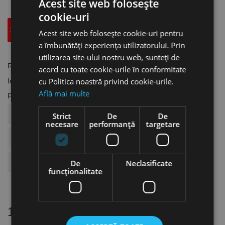
Acest site web folosește
cookie-uri
Specificatii Tehnice
Accesorii
Acest site web folosește cookie-uri pentru
a îmbunătăți experiența utilizatorului. Prin
utilizarea site-ului nostru web, sunteți de
Referinta
AC.2403292
acord cu toate cookie-urile în conformitate
cu Politica noastră privind cookie-urile.
In stoc
1 Obiect
Află mai multe
Fisa tehnica
COD ARTICOL
AC.2403292
Strict
De
De
necesare
performanță
targetare
BRAND
Aircraft
Compatinil Cu
AC.2403290
De
Neclasificate
funcţionalitate
12 alte produse
in aceeasi categorie