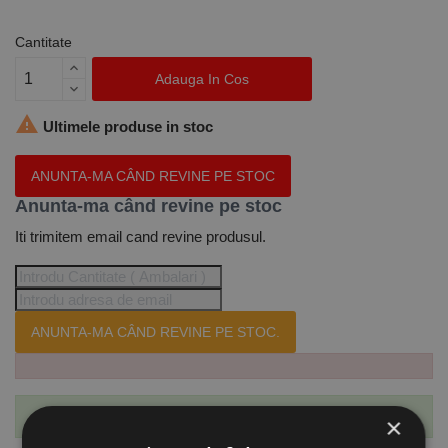
Cantitate
Adauga In Cos

Ultimele produse in stoc
ANUNTA-MA CÂND REVINE PE STOC
Anunta-ma când revine pe stoc
Iti trimitem email cand revine produsul.
ANUNTA-MA CÂND REVINE PE STOC.
Te-ai abonat cu succes la acest produs.
×