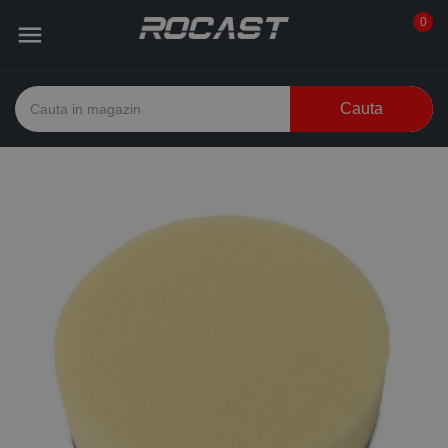
0

Cauta