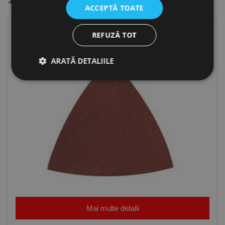
ACCEPTĂ TOATE
REFUZĂ TOT
ARATĂ DETALIILE
Strict necesare
De performanță
De targetare
De funcţionalitate
Neclasificate
Cookie-urile strict necesare permit funcționalitatea
principală a site-ului web, cum ar fi autentificarea
utilizatorului și gestionarea contului. Site-ul web nu
poate fi utilizat corect fără cookie-uri strict necesare.
Furnizor /
Nume
Expirare
Descriere
Domeniu
Mai multe detalii
CookieScriptConsent
1 lună
Acest cookie
CookieScript
este utilizat
www.rocast.ro
de serviciul