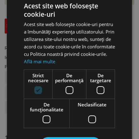
Acest site web folosește
cookie-uri
Acest site web folosește cookie-uri pentru
Specificatii Tehnice
Accesorii
a îmbunătăți experiența utilizatorului. Prin
utilizarea site-ului nostru web, sunteți de
acord cu toate cookie-urile în conformitate
Referinta
AC.2403283
cu Politica noastră privind cookie-urile.
In stoc
1 Obiect
Află mai multe
Fisa tehnica
Strict
De
De
COD ARTICOL
AC.2403283
necesare
performanță
targetare
BRAND
Aircraft
De
Neclasificate
Compatinil Cu
AC.2403280
funcţionalitate
12 alte produse
in aceeasi categorie