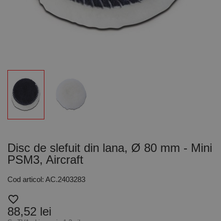
Disc de slefuit din lana, Ø 80 mm - Mini
PSM3, Aircraft
Cod articol: AC.2403283
favorite_border
88,52 lei