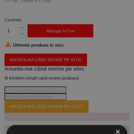
Cu TVA
Livrare in 1-3 zile
Cantitate
Adauga In Cos

Ultimele produse in stoc
ANUNTA-MA CÂND REVINE PE STOC
Anunta-ma când revine pe stoc
Iti trimitem email cand revine produsul.
ANUNTA-MA CÂND REVINE PE STOC.
×
Te-ai abonat cu succes la acest produs.