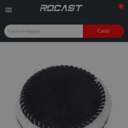
0

Cauta