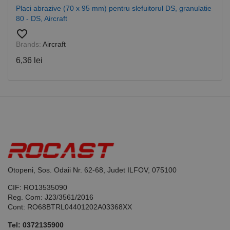
Cookie-
Placi abrazive (70 x 95 mm) pentru slefuitorul DS, granulatie
Script.com
80 - DS, Aircraft
pentru a
aminti
favorite_border
preferințele
de
Brands:
Aircraft
consimțământ
ale cookie-
6,36 lei
urilor
vizitatorilor.
Este necesar
ca bannerul
cookie
Cookie-
Script.com să
funcționeze
corect.
Google
Privacy Policy
PHPSESSID
65 ani 8
Cookie
PHP.net
luni
generat de
www.rocast.ro
aplicații
bazate pe
limbajul PHP.
Otopeni, Sos. Odaii Nr. 62-68, Judet ILFOV, 075100
Acesta este un
identificator
de scop
CIF: RO13535090
general
Reg. Com: J23/3561/2016
utilizat pentru
Cont: RO68BTRL04401202A03368XX
menținerea
variabilelor de
sesiune ale
Tel:
0372135900
utilizatorului.