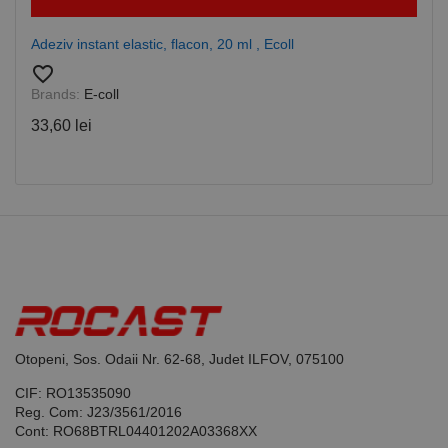
de serviciul
Cookie-
Script.com
Adeziv instant elastic, flacon, 20 ml , Ecoll
pentru a
aminti
favorite_border
preferințele
Brands:
E-coll
de
consimțământ
ale cookie-
33,60 lei
urilor
vizitatorilor.
Este necesar
ca bannerul
cookie
Cookie-
Script.com să
funcționeze
corect.
Google
Privacy Policy
PHPSESSID
65 ani 8
Cookie
PHP.net
luni
generat de
www.rocast.ro
aplicații
bazate pe
limbajul PHP.
Acesta este un
Otopeni, Sos. Odaii Nr. 62-68, Judet ILFOV, 075100
identificator
de scop
general
CIF: RO13535090
utilizat pentru
Reg. Com: J23/3561/2016
menținerea
Cont: RO68BTRL04401202A03368XX
variabilelor de
sesiune ale