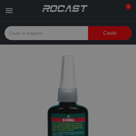
0

Cauta