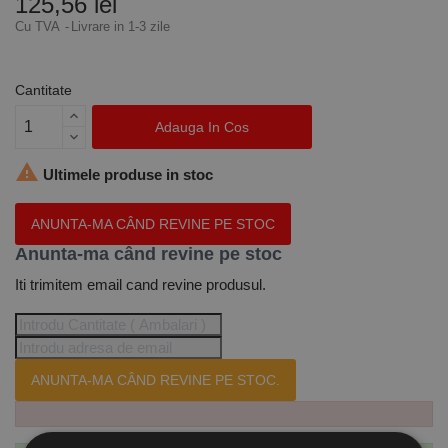
125,56 lei
Cu TVA
Livrare in 1-3 zile
Cantitate
Adauga In Cos

Ultimele produse in stoc
ANUNTA-MA CÂND REVINE PE STOC
Anunta-ma când revine pe stoc
Iti trimitem email cand revine produsul.
ANUNTA-MA CÂND REVINE PE STOC.