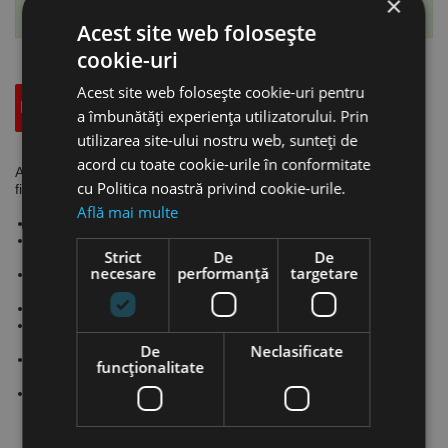
×
Te-ai abonat cu succes la acest produs.
Acest site web folosește
cookie-uri
Acest site web folosește cookie-uri pentru
Descriere
Specificatii Tehnice
Accesorii
a îmbunătăți experiența utilizatorului. Prin
utilizarea site-ului nostru web, sunteți de
acord cu toate cookie-urile în conformitate
Adeziv universal pentru bucse si rulmenti, vascozitate redusa si
cu Politica noastră privind cookie-urile.
fixare puternica, flacon, 50 ml , Ecoll
Află mai multe
Filet max. M20.
Material lichid anaerob, care se intareste la contactul cu
Strict
De
De
metalele, in lipsa aerului.
necesare
performanță
targetare
Este adecvat pentru fixarea rulmentilor pe arbori sau in
carcasele lagarelor.
Intarire rapida.
Rezistenta impotriva diferitelor tipuri de ulei, benzina si lichid
de frana precum si a altor materiale.
De
Neclasificate
Rezistenta foarte mare chiar si pe piesele de fixare usor
funcţionalitate
uleioase.
Capacitatea de umplere a fisurilor: 0.15 mm.