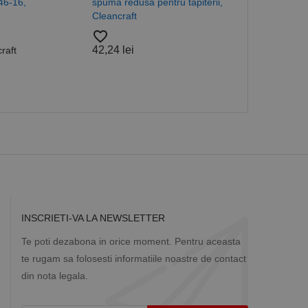
46-16,
spuma redusa pentru tapiterii,
favorite_border
 despre vizitatori,
Cleancraft
Brands:
Clean
favorite_border
a starea sesiunii.
38,74 lei
42,24 lei
raft
INSCRIETI-VA LA NEWSLETTER
Te poti dezabona in orice moment. Pentru aceasta
te rugam sa folosesti informatiile noastre de contact
din nota legala.