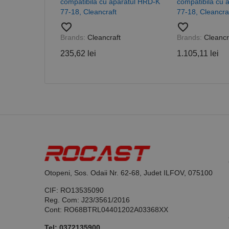
compatibila cu aparatul HRD-K
compatibila cu 
77-18, Cleancraft
77-18, Cleancra
favorite_border
favorite_border
_ga_DLLLWQBGGX
Brands:
Cleancraft
Brands:
Cleancr
235,62 lei
1.105,11 lei
Otopeni, Sos. Odaii Nr. 62-68, Judet ILFOV, 075100
CIF: RO13535090
Reg. Com: J23/3561/2016
Cont: RO68BTRL04401202A03368XX
Tel:
0372135900