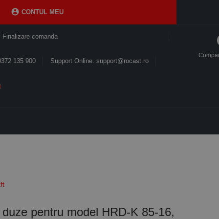

CONTUL MEU
Finalizare comanda
Compa
0372 135 900
Support Online: support@rocast.ro
ft
u duze pentru model HRD-K 85-16,