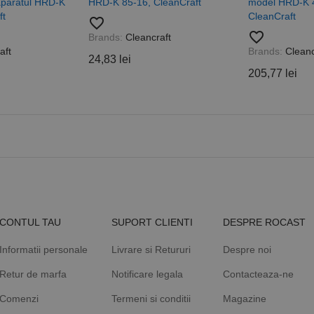
aparatul HRD-K
HRD-K 85-16, CleanCraft
model HRD-K 
de pagină dintr-un site și este utilizat pentru a calcula datele
ft
CleanCraft
sesiuni și campanii pentru rapoartele de analiză a site-urilor.
favorite_border
favorite_border
Brands:
Cleancraft
.rocast.ro
2 ani
Acest cookie este folosit de Google Analytics pentru a persist
aft
Brands:
Cleanc
24,83 lei
205,77 lei
CONTUL TAU
SUPORT CLIENTI
DESPRE ROCAST
Informatii personale
Livrare si Retururi
Despre noi
Retur de marfa
Notificare legala
Contacteaza-ne
Comenzi
Termeni si conditii
Magazine