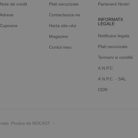
Note de credit
Plati securizate
Partenerii Nostri
Adrese
Contacteaza-ne
INFORMATII
LEGALE
Cupoane
Harta site-ului
Notificare legala
Magazine
Plati securizate
Contul meu
Termeni si conditii
A.N.P.C.
A.N.P.C. - SAL
ODR
rvate. Produs de ROCAST -