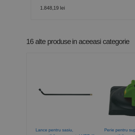
Stri
1.848,19 lei
Cookie-urile strict ne
contului. Site-ul web 
Nume
16 alte produse
in aceeasi categorie
CookieScriptConse
PHPSESSID
Nume
PrestaShop-[abcdef
Nume
Furnizor /
Nume
Domeniu
sib_cuid
_ga
uuid
MediaMat
sibautoma
Lance pentru sasiu,
Perie pentru sup