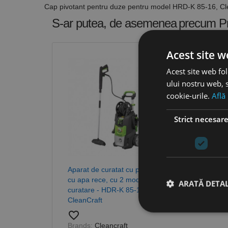
Cap pivotant pentru duze pentru model HRD-K 85-16, Cl
S-ar putea, de asemenea
precum P
Acest site w
Acest site web fol
ului nostru web, s
cookie-urile.
Află
Strict necesar
Aparat de curatat cu presiune
cu apa rece, cu 2 moduri de
ARATĂ DETAL
curatare - HDR-K 85-16 TF,
CleanCraft
favorite_border
Brands:
Cleancraft