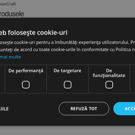
eanCraft
rodusele
eb folosește cookie-uri
osește cookie-uri pentru a îmbunătăți experiența utilizatorului. Pri
unteți de acord cu toate cookie-urile în conformitate cu Politica 
 mai multe
e
De performanță
De targetare
De
funcţionalitate
IILE
REFUZĂ TOT
ACC