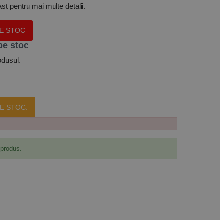
t pentru mai multe detalii.
PE STOC
pe stoc
odusul.
E STOC.
 produs.