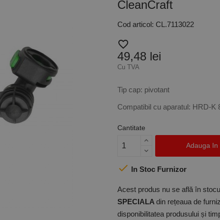
CleanCraft
Cod articol: CL.7113022
favorite_border
49,48 lei
Cu TVA
Tip cap: pivotant
Compatibil cu aparatul: HRD-K 
Cantitate
Adauga In

In Stoc Furnizor
Acest produs nu se află în stocul
SPECIALA
din rețeaua de furniz
disponibilitatea produsului și ti