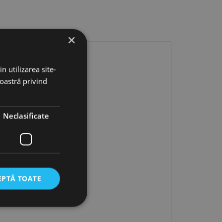
×
n utilizarea site-
noastră privind
Neclasificate
EPTĂ TOATE