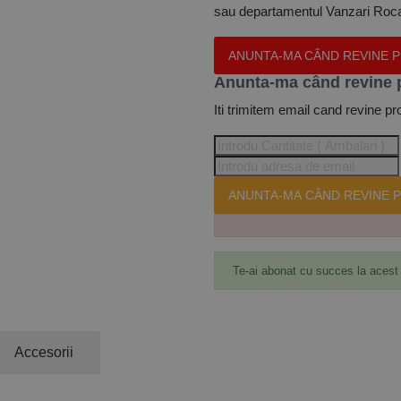
sau departamentul Vanzari Rocas
ANUNTA-MA CÂND REVINE 
Anunta-ma când revine 
Iti trimitem email cand revine pr
ANUNTA-MA CÂND REVINE P
Te-ai abonat cu succes la acest
Accesorii