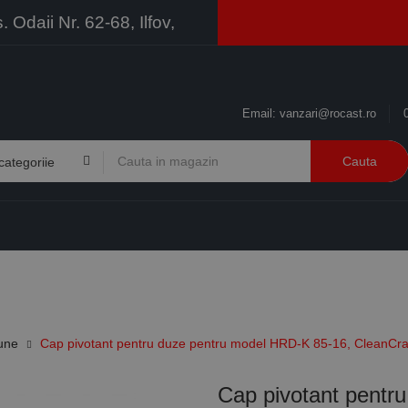
Odaii Nr. 62-68, Ilfov,
Email:
vanzari@rocast.ro
Cauta
BRANDURI
CONTACT
RESURSE
BUSINESS
iune
Cap pivotant pentru duze pentru model HRD-K 85-16, CleanCra
Cap pivotant pentr