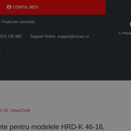

CONTUL MEU
Finalizare comanda
Compa
0372 135 900
Support Online: support@rocast.ro
0-18, CleanCraft
fete pentru modelele HRD-K 46-16,