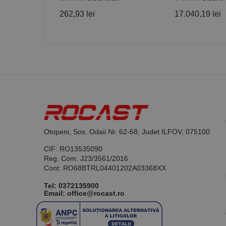
262,93 lei
17.040,19 lei
Nume
PrestaShop-[abcdef
Nume
Furnizor /
Nume
Domeniu
sib_cuid
_ga
uuid
MediaMat
sibautoma
_ga_DLLLWQBGGX
Otopeni, Sos. Odaii Nr. 62-68, Judet ILFOV, 075100
CIF: RO13535090
Reg. Com: J23/3561/2016
Cont: RO68BTRL04401202A03368XX
Tel:
0372135900
Email: office@rocast.ro