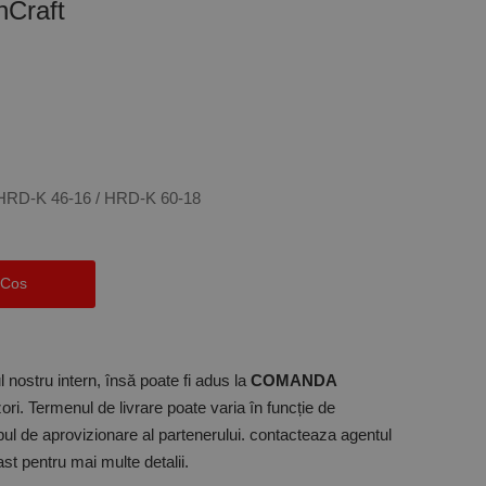
nCraft
HRD-K 46-16 / HRD-K 60-18
 Cos
 nostru intern, însă poate fi adus la
COMANDA
ori. Termenul de livrare poate varia în funcție de
mpul de aprovizionare al partenerului. contacteaza agentul
t pentru mai multe detalii.