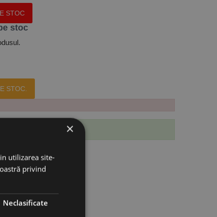
PE STOC
pe stoc
odusul.
E STOC.
×
 produs.
n utilizarea site-
noastră privind
Neclasificate