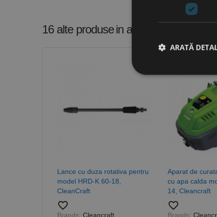
16 alte produse
in aceeasi categorie
ARATĂ DETAL
Stri
Cookie-urile strict ne
contului. Site-ul web 
Nume
CookieScriptConse
Lance cu duza rotativa pentru
Aparat de curat
model HRD-K 60-18,
cu apa calda m
PHPSESSID
CleanCraft
14, Cleancraft
favorite_border
favorite_border
Brands:
Cleancraft
Brands:
Cleancr