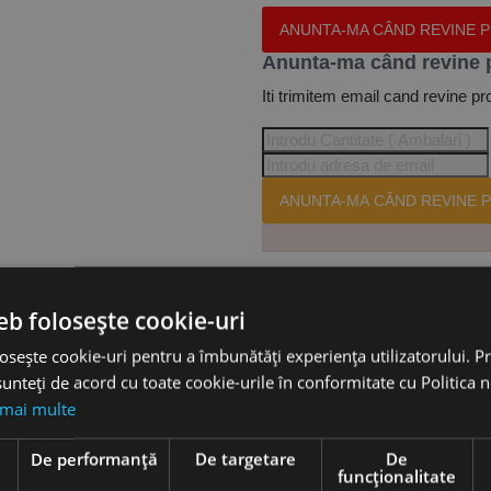
ANUNTA-MA CÂND REVINE 
Anunta-ma când revine 
Iti trimitem email cand revine pr
ANUNTA-MA CÂND REVINE P
Te-ai abonat cu succes la acest
eb folosește cookie-uri
osește cookie-uri pentru a îmbunătăți experiența utilizatorului. Pri
unteți de acord cu toate cookie-urile în conformitate cu Politica 
Accesorii
 mai multe
e
De performanță
De targetare
De
RD-K 60-18, CleanCraft
funcţionalitate