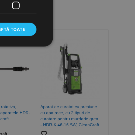
EPTĂ TOATE
icate
torului și gestionarea
com pentru a aminti
orilor. Este necesar
corect.
rotativa,
Aparat de curatat cu presiune
Pistol port-la
 aparatele HDR-
cu apa rece, cu 2 tipuri de
aparatele HD
cesta este un
craft
curatare pentru murdarie grea
Cleancraft
ea variabilelor de
măr generat
- HDR-K 46-16 SW, CleanCraft
favorite_border
 site-ului, dar un bun
 utilizator între
favorite_border
raft
Brands:
Clean