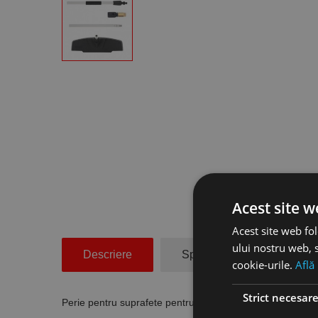
Acest site w
Acest site web fol
ului nostru web, s
Descriere
Specificatii Tehnice
cookie-urile.
Află
Strict necesar
Perie pentru suprafete pentru modelele HRD-K 46-16, H