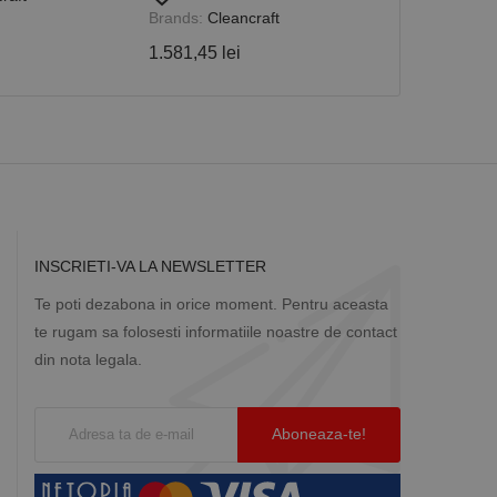
Brands:
Cleancraft
142,53 lei
1.581,45 lei
Descriere
ă prin colectarea
ics - care este o
b de date privind
i frecvent utilizat.
rță parte sau de un
rin atribuirea unui
în fiecare solicitare
 despre vizitatori,
a starea sesiunii.
INSCRIETI-VA LA NEWSLETTER
Te poti dezabona in orice moment. Pentru aceasta
te rugam sa folosesti informatiile noastre de contact
din nota legala.