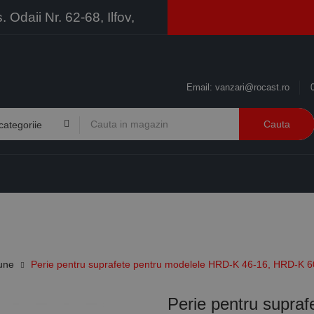
Odaii Nr. 62-68, Ilfov,
Email:
vanzari@rocast.ro
Cauta
BRANDURI
CONTACT
RESURSE
BUSINESS
iune
Perie pentru suprafete pentru modelele HRD-K 46-16, HRD-K 6
Perie pentru supra