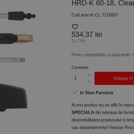
HRD-K 60-18, Clea
Cod articol: CL.7115007
favorite_border
534,37 lei
Cu TVA
Perie compatibila cu aparatele:
Cantitate
Adauga In

In Stoc Furnizor
Acest produs nu se află în stocul
SPECIALA
din rețeaua de furniz
disponibilitatea produsului și ti
sau departamentul Vanzari Rocas