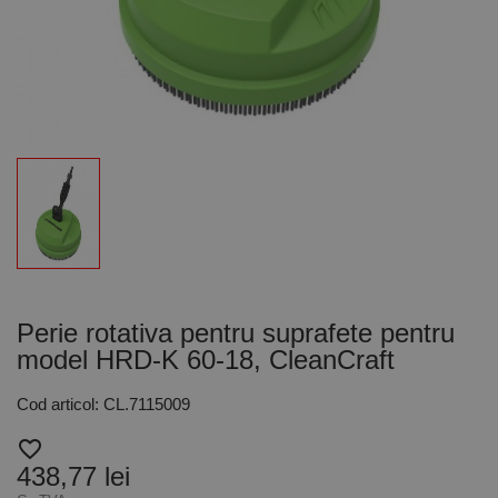
Perie rotativa pentru suprafete pentru
model HRD-K 60-18, CleanCraft
Cod articol: CL.7115009
favorite_border
438,77 lei