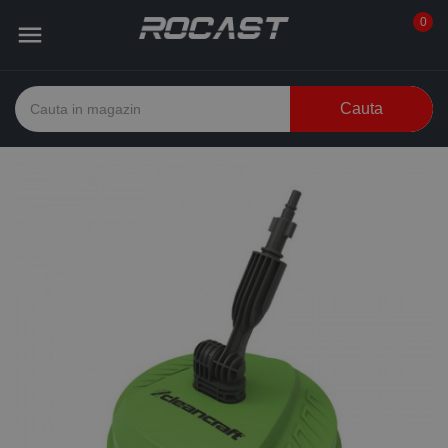
0

Cauta