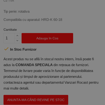
Cu TVA
Tip perie: rotativa
Compatibila cu aparatul: HRD-K 60-18
Cantitate
Adauga In Cos

In Stoc Furnizor
Acest produs nu se află în stocul nostru intern, însă poate fi
adus la
COMANDA SPECIALA
din rețeaua de furnizori.
Termenul de livrare poate varia în funcție de disponibilitatea
produsului și timpul de aprovizionare al partenerului.
contacteaza agentul sau departamentul Vanzari Rocast pentru
mai multe detalii.
ANUNTA-MA CÂND REVINE PE STOC