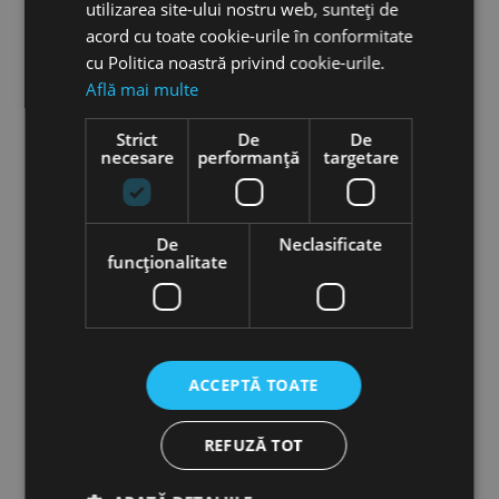
precum Produsele
utilizarea site-ului nostru web, sunteți de
acord cu toate cookie-urile în conformitate
cu Politica noastră privind cookie-urile.
Află mai multe
Strict
De
De
necesare
performanță
targetare
De
Neclasificate
funcţionalitate
ACCEPTĂ TOATE
Mai multe detalii
REFUZĂ TOT
Aparat de curatat cu presiune cu apa rece - HDR-K 60-