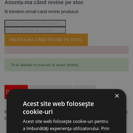
Anunta-ma când revine pe stoc
Iti trimitem email cand revine produsul.
ANUNTA-MA CÂND REVINE PE STOC.
Te-ai abonat cu succes la acest produs.
Descriere
Specificatii Tehnice
Accesorii
×
Acest site web folosește
cookie-uri
Perie rotativa pentru suprafete pentru model HRD-K 60-18,
CleanCraft
Acest site web folosește cookie-uri pentru
S-ar putea, de asemenea
a îmbunătăți experiența utilizatorului. Prin