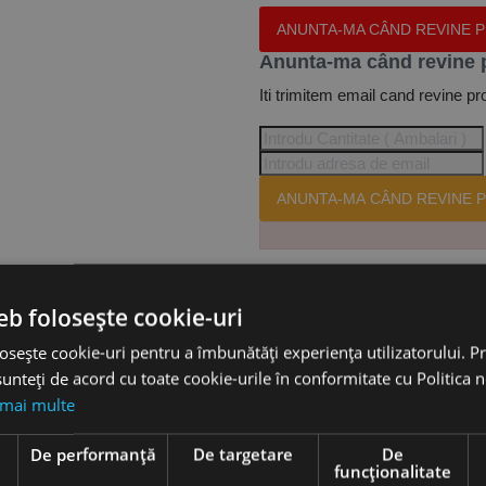
ANUNTA-MA CÂND REVINE 
Anunta-ma când revine 
Iti trimitem email cand revine pr
ANUNTA-MA CÂND REVINE P
Te-ai abonat cu succes la acest
eb folosește cookie-uri
osește cookie-uri pentru a îmbunătăți experiența utilizatorului. Pri
unteți de acord cu toate cookie-urile în conformitate cu Politica 
Accesorii
 mai multe
e
De performanță
De targetare
De
7-18, Cleancraft
funcţionalitate