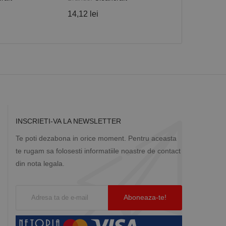
14,12 lei
130,62 lei
Descriere
ă prin colectarea
ics - care este o
b de date privind
i frecvent utilizat.
rță parte sau de un
rin atribuirea unui
în fiecare solicitare
 despre vizitatori,
a starea sesiunii.
INSCRIETI-VA LA NEWSLETTER
Te poti dezabona in orice moment. Pentru aceasta
te rugam sa folosesti informatiile noastre de contact
din nota legala.