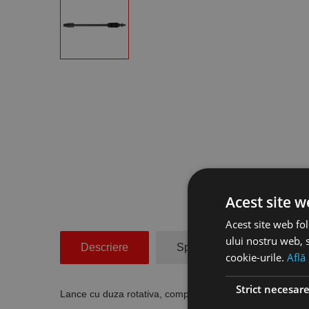
Acest site w
Acest site web fol
ului nostru web, s
Descriere
Specificatii Tehnice
cookie-urile.
Află
Strict necesar
Lance cu duza rotativa, compatibila cu aparatul HDR-K 7