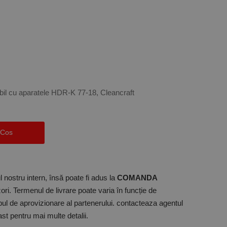
bil cu aparatele
HDR-K 77-18
, Cleancraft
 Cos
 nostru intern, însă poate fi adus la
COMANDA
ori. Termenul de livrare poate varia în funcție de
mpul de aprovizionare al partenerului. contacteaza agentul
t pentru mai multe detalii.