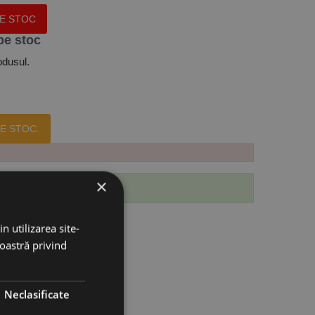
PE STOC
pe stoc
odusul.
E STOC.
×
 produs.
n utilizarea site-
noastră privind
Neclasificate