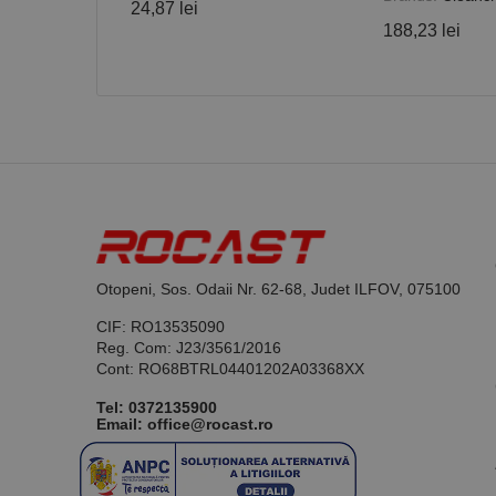
24,87 lei
188,23 lei
Nume
PrestaShop-[abcdef
Nume
Furnizor /
Nume
Domeniu
sib_cuid
_ga
uuid
MediaMat
sibautoma
_ga_DLLLWQBGGX
Otopeni, Sos. Odaii Nr. 62-68, Judet ILFOV, 075100
CIF: RO13535090
Reg. Com: J23/3561/2016
Cont: RO68BTRL04401202A03368XX
Tel:
0372135900
Email: office@rocast.ro