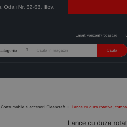
Odaii Nr. 62-68, Ilfov,
Email:
vanzari@rocast.ro
Cauta
BRANDURI
CONTACT
RESURSE
BUSINESS
Consumabile si accesorii Cleancraft
Lance cu duza rotativa, compat
Lance cu duza rotat