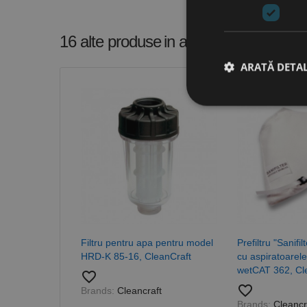
16 alte produse
in aceeasi categorie
ARATĂ DETAL
Stri
Cookie-urile strict ne
contului. Site-ul web 
Nume
CookieScriptConse
Filtru pentru apa pentru model
Prefiltru "Sanifi
HRD-K 85-16, CleanCraft
cu aspiratoarel
PHPSESSID
wetCAT 362, Cl
favorite_border
favorite_border
Brands:
Cleancraft
Brands:
Cleancr