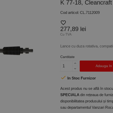
K 77-18, Cleancraft
Cod articol: CL.7112009
favorite_border
277,89 lei
Cu TVA
Lance cu duza rotativa, compati
Cantitate
Adauga In

In Stoc Furnizor
Acest produs nu se află în stocul
SPECIALA
din rețeaua de furniz
disponibilitatea produsului și ti
sau departamentul Vanzari Rocas