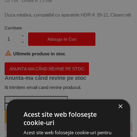
Cu TVA
Livrare in 1-3 zile
Duza rotativa, compatibil cu aparatele
HDR-K 39-12
, Cleancraft
Cantitate
Adauga In Cos

Ultimele produse in stoc
ANUNTA-MA CÂND REVINE PE STOC
Anunta-ma când revine pe stoc
Iti trimitem email cand revine produsul.
×
Acest site web folosește
ANUNTA-MA CÂND REVINE PE STOC.
cookie-uri
Acest site web folosește cookie-uri pentru