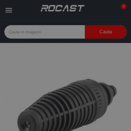
0

Cauta