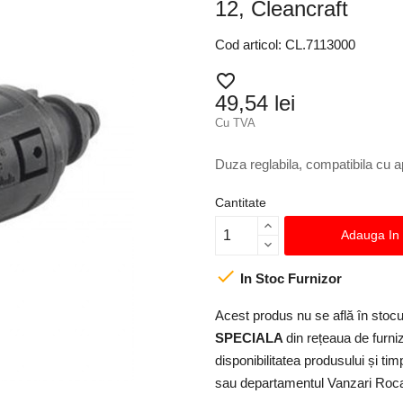
12, Cleancraft
Cod articol: CL.7113000
favorite_border
49,54 lei
Cu TVA
Duza reglabila, compatibila cu 
Cantitate
Adauga In

In Stoc Furnizor
Acest produs nu se află în stocul
SPECIALA
din rețeaua de furniz
disponibilitatea produsului și ti
sau departamentul Vanzari Rocas