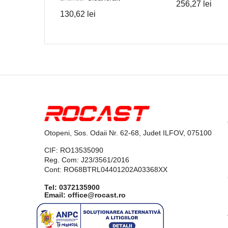
256,27 lei
130,62 lei
Otopeni, Sos. Odaii Nr. 62-68, Judet ILFOV, 075100
CIF: RO13535090
Reg. Com: J23/3561/2016
Cont: RO68BTRL04401202A03368XX
Tel:
0372135900
Email: office@rocast.ro