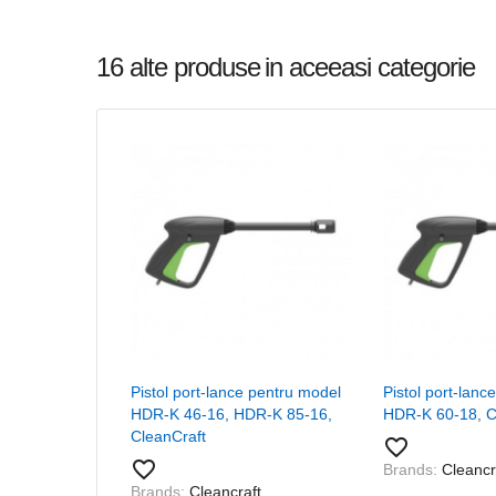
16 alte produse
in aceeasi categorie
Pistol port-lance pentru model
Pistol port-lanc
HDR-K 46-16, HDR-K 85-16,
HDR-K 60-18, C
CleanCraft
favorite_border
favorite_border
Brands:
Cleancr
Brands:
Cleancraft