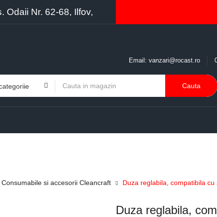
Odaii Nr. 62-68, Ilfov,
Email:
vanzari@rocast.ro
Cauta
BRANDURI
CONTACT
RESURSE
BUSINESS
Consumabile si accesorii Cleancraft
Duza reglabila, compatibila cu
Duza reglabila, com