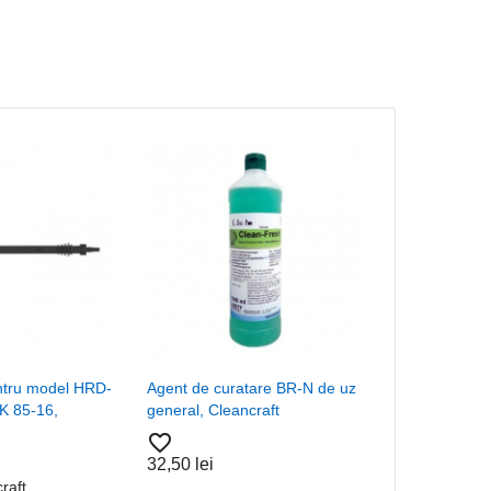
entru model HRD-
Agent de curatare BR-N de uz
Cartus filtran
K 85-16,
general, Cleancraft
compatibil cu
116 Q, Clean
favorite_border
favorite_border
32,50 lei
raft
Brands:
Clean