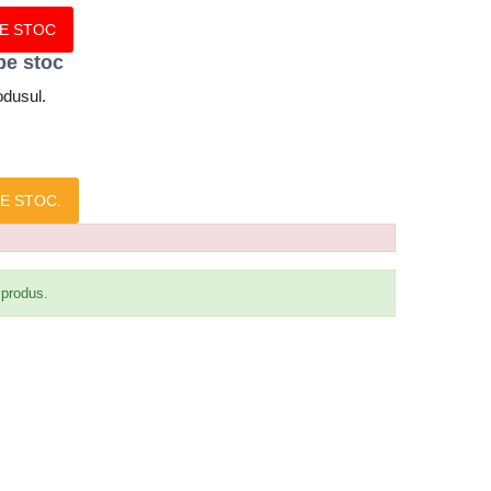
PE STOC
pe stoc
odusul.
E STOC.
 produs.