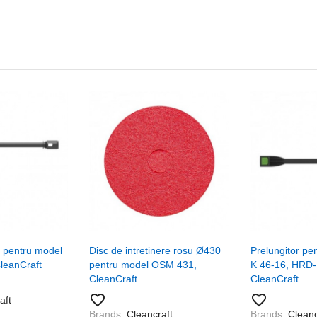
e pentru model
Disc de intretinere rosu Ø430
Prelungitor p
leanCraft
pentru model OSM 431,
K 46-16, HRD-
CleanCraft
CleanCraft
favorite_border
favorite_border
aft
Brands:
Cleancraft
Brands:
Cleanc