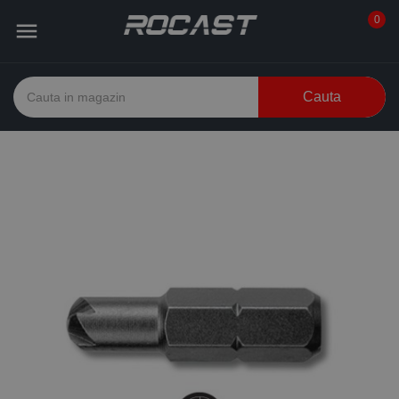
0

Cauta