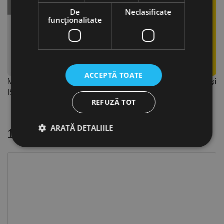
De
Neclasificate
funcţionalitate
ACCEPTĂ TOATE
Moment de torsiune maxim și duritate peste cerințele DIN și
ISO cu până la 100%
REFUZĂ TOT
ARATĂ DETALIILE
16 alte produse
in aceeasi categorie
Strict necesare
De performanță
De targetare
De funcţionalitate
Neclasificate
Cookie-urile strict necesare permit funcționalitatea
principală a site-ului web, cum ar fi autentificarea