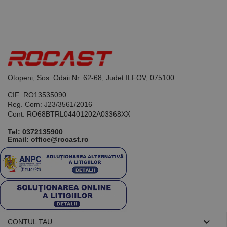
limbajul PHP.
Acesta este un
identificator
de scop
general
utilizat pentru
menținerea
variabilelor de
sesiune ale
utilizatorului.
În mod
Otopeni, Sos. Odaii Nr. 62-68, Judet ILFOV, 075100
normal, este
un număr
CIF: RO13535090
generat
aleatoriu,
Reg. Com: J23/3561/2016
modul în care
Cont: RO68BTRL04401202A03368XX
este utilizat
poate fi
specific site-
Tel:
0372135900
ului, dar un
Email: office@rocast.ro
bun exemplu
este
menținerea
stării de
conectare
pentru un
utilizator între
pagini.

CONTUL TAU