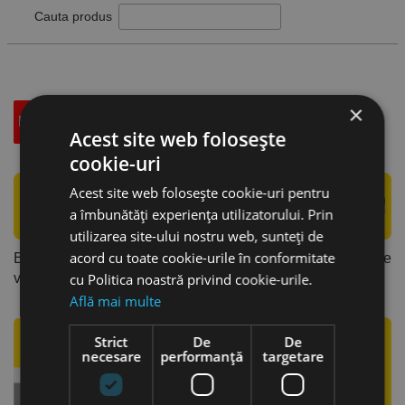
Cauta produs
×
Descriere
Specificatii Tehnice
Accesorii
Acest site web folosește
cookie-uri
Acest site web folosește cookie-uri pentru
a îmbunătăți experiența utilizatorului. Prin
utilizarea site-ului nostru web, sunteți de
acord cu toate cookie-urile în conformitate
Bit pentru uz industrial. Execuție precisă. Durată mare de
viață.
cu Politica noastră privind cookie-urile.
Află mai multe
Strict
De
De
necesare
performanță
targetare