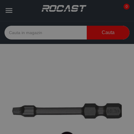
0

Cauta