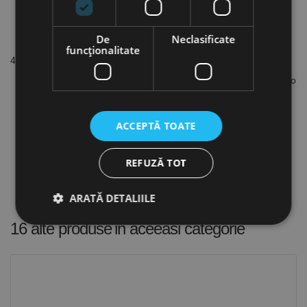
De
Neclasificate
funcţionalitate
4 zone de absorbție a impactului:
S-M-L – 3 zone de absorbție în cascadă (în trepte) pentru o
gamă variată de cuplu (Ph 1-Ph 3)
Zone de torsiune sincronizate - care sunt secvenţial
declanșate la creșterea impulsurilor de cuplu pentru
ACCEPTĂ TOATE
absorbția șocurilor
Zona a 4-a suplimentară de absorbție - folosind bits Felo
de Impact
REFUZĂ TOT
Special concepute pentru a fi folosite cu șurubelnițe de
impact
ARATĂ DETALIILE
16 alte produse
in aceeasi categorie
Strict necesare
De performanță
De targetare
De funcţionalitate
Neclasificate