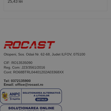
25,43 lei
aplicații
bazate pe
limbajul PHP.
Acesta este un
identificator
de scop
general
utilizat pentru
menținerea
variabilelor de
sesiune ale
utilizatorului.
În mod
normal, este
un număr
Otopeni, Sos. Odaii Nr. 62-68, Judet ILFOV, 075100
generat
aleatoriu,
modul în care
CIF: RO13535090
este utilizat
Reg. Com: J23/3561/2016
poate fi
Cont: RO68BTRL04401202A03368XX
specific site-
ului, dar un
bun exemplu
Tel:
0372135900
este
Email: office@rocast.ro
menținerea
stării de
conectare
pentru un
utilizator între
pagini.