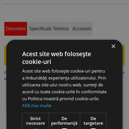
Descriere
Specificatii Tehnice
Accesorii
×
Acest site web folosește
cookie-uri
Acest site web folosește cookie-uri pentru
Absorbţie unică în trepte pentru cea mai bună protecţie și o
a îmbunătăți experiența utilizatorului. Prin
durată lungă de viaţă.
utilizarea site-ului nostru web, sunteți de
acord cu toate cookie-urile în conformitate
cu Politica noastră privind cookie-urile.
Află mai multe
Strict
De
De
necesare
performanță
targetare