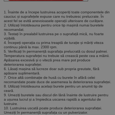
Furnizor /
Nume
Expirare
Descriere
Domeniu
1. Înainte de a începe lustruirea acoperiți toate componentele din
cauciuc și suprafețele expuse care nu trebuiesc prelucrate. În
CookieScriptConsent
1 lună
Acest cookie
CookieScript
este utilizat
www.rocast.ro
acest fel se evită anevoioasele operații ulterioare de curățare.
de serviciul
2. Utilizați întotdeauna pentru orice tip mașină numai buretele
Cookie-
recomandat.
Script.com
3. Testați în prealabil lustruirea pe o suprafață mică, nu foarte
pentru a
aminti
vizibilă.
preferințele
4. Începeți operația cu prima treaptă de turație și măriți viteza
de
continuu până la max. 2300 rpm.
consimțământ
5. Verificați în permanență suprafața prelucrată cu dosul palmei.
ale cookie-
Temperatura suprafeței nu trebuie să crească peste cea a mâinii.
urilor
vizitatorilor.
Apăsarea excesivă și o viteză prea mare pot produce
Este necesar
deteriorarea suprafeței.
ca bannerul
6. Lăsați mașina să lucreze doar sub propria greutate, fără
cookie
apăsare suplimentară.
Cookie-
7. Orice altă combinație de husă cu burete în afără celei
Script.com să
funcționeze
recomandate poate duce de asemenea la deteriorarea suprafeței.
corect.
8. Utilizați întotdeauna același burete pentru un anumit tip de
Google
ceară.
Privacy Policy
PHPSESSID
65 ani 8
Cookie
PHP.net
9. Umeziți buretele sau discul din lână înainte de lustruire pentru
luni
generat de
www.rocast.ro
a ușurea lucrul și a împiedica uscarea rapidă a agentului de
aplicații
bazate pe
lustruire.
limbajul PHP.
10. Lustruirea uscată poate produce deteriorarea suprafaței.
Acesta este un
Umeziți în permanență suprafața cu un pulverizator.
identificator