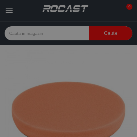
0

Cauta