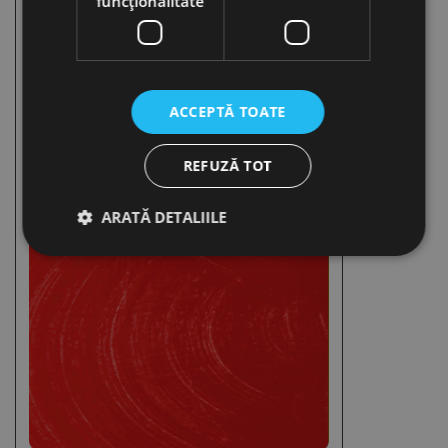
funcţionalitate
ACCEPTĂ TOATE
REFUZĂ TOT
ARATĂ DETALIILE
Strict necesare
De performanță
De targetare
De funcţionalitate
Neclasificate
Cookie-urile strict necesare permit funcționalitatea
principală a site-ului web, cum ar fi autentificarea
utilizatorului și gestionarea contului. Site-ul web nu
poate fi utilizat corect fără cookie-uri strict necesare.