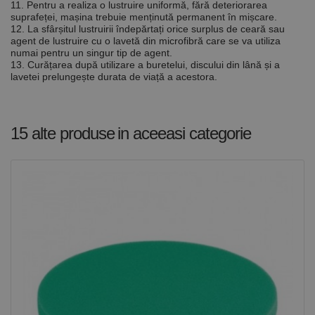
11. Pentru a realiza o lustruire uniformă, fără deteriorarea
de scop
general
suprafeței, mașina trebuie menținută permanent în mișcare.
utilizat pentru
12. La sfârșitul lustruirii îndepărtați orice surplus de ceară sau
menținerea
agent de lustruire cu o lavetă din microfibră care se va utiliza
variabilelor de
numai pentru un singur tip de agent.
sesiune ale
13. Curățarea după utilizare a buretelui, discului din lână și a
utilizatorului.
În mod
lavetei prelungește durata de viață a acestora.
normal, este
un număr
generat
aleatoriu,
modul în care
15 alte produse
in aceeasi categorie
este utilizat
poate fi
specific site-
ului, dar un
bun exemplu
este
menținerea
stării de
conectare
pentru un
utilizator între
pagini.
Furnizor /
Nume
Expirare
Descriere