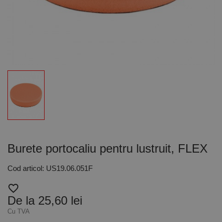
Burete portocaliu pentru lustruit, FLEX
Cod articol: US19.06.051F
favorite_border
De la 25,60 lei
Cu TVA