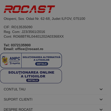
schimb de
fiecare
anunțuri.
solicitare de
pagină dintr-
un site și
este utilizat
Otopeni, Sos. Odaii Nr. 62-68, Judet ILFOV, 075100
pentru a
calcula
CIF: RO13535090
datele
despre
Reg. Com: J23/3561/2016
vizitatori,
Cont: RO68BTRL04401202A03368XX
sesiuni și
campanii
pentru
Tel:
0372135900
rapoartele
Email: office@rocast.ro
de analiză a
site-urilor.
_ga_DLLLWQBGGX
.rocast.ro
2 ani
Acest cookie
este folosit
de Google
Analytics
pentru a
persista
starea
sesiunii.

CONTUL TAU

SUPORT CLIENTI

DESPRE ROCAST