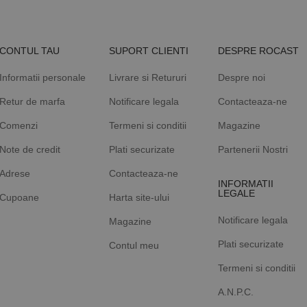
CONTUL TAU
SUPORT CLIENTI
DESPRE ROCAST
Informatii personale
Livrare si Retururi
Despre noi
Retur de marfa
Notificare legala
Contacteaza-ne
Comenzi
Termeni si conditii
Magazine
Note de credit
Plati securizate
Partenerii Nostri
Adrese
Contacteaza-ne
INFORMATII
LEGALE
Cupoane
Harta site-ului
Notificare legala
Magazine
Plati securizate
Contul meu
Termeni si conditii
A.N.P.C.