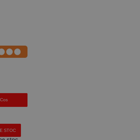
 Cos
PE STOC
pe stoc