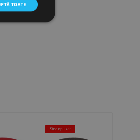
EPTĂ TOATE
icate
torului și gestionarea
com pentru a aminti
orilor. Este necesar
corect.
cesta este un
ea variabilelor de
măr generat
 site-ului, dar un bun
 utilizator între
Stoc epuizat
Descriere