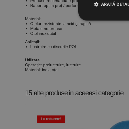
Produse recomandate profesioniștilor, oferă maximum d
ARATĂ DETAL
Raport optim preț / performanță.
Material:
Oțeluri rezistente la acid și rugină
Metale neferoase
Stri
Oțel inoxidabil
Aplicații:
Cookie-urile strict ne
Lustruire cu discurile POL
contului. Site-ul web 
Nume
Utilizare
Operație:
prelustruire,
lustruire
CookieScriptConse
Material:
inox, oțel
PHPSESSID
15 alte produse
in aceeasi categorie
La reducere!
Nume