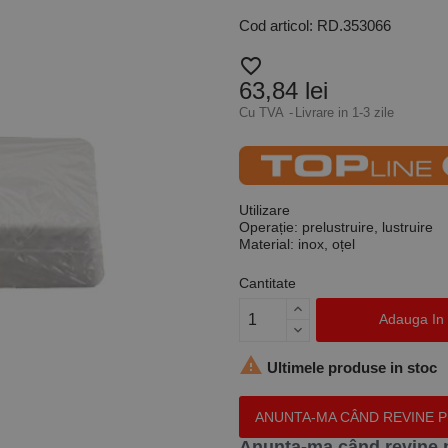
Cod articol: RD.353066
favorite_border
63,84 lei
Cu TVA
Livrare in 1-3 zile
Utilizare
Operație:
prelustruire,
lustruire
Material:
inox, oțel
Cantitate
Adauga In

Ultimele produse in stoc
ANUNTA-MA CÂND REVINE 
Anunta-ma când revine 