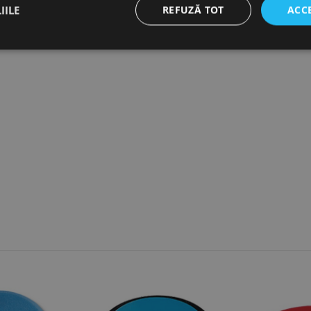
e siguranță și confort în exploatare.
IILE
REFUZĂ TOT
ACC
ct necesare
De performanță
De targetare
De funcţionalitate
Neclasif
cesare permit funcționalitatea principală a site-ului web, cum ar fi autentificarea utiliza
nu poate fi utilizat corect fără cookie-uri strict necesare.
Furnizor /
Expirare
Descriere
Domeniu
nt
1 lună
Acest cookie este utilizat de serviciul Cookie-Script.
CookieScript
preferințele de consimțământ ale cookie-urilor vizitat
www.rocast.ro
ca bannerul cookie Cookie-Script.com să funcționeze 
65 ani 8
Cookie generat de aplicații bazate pe limbajul PHP. A
PHP.net
luni
identificator de scop general utilizat pentru menținer
www.rocast.ro
sesiune ale utilizatorului. În mod normal, este un nu
aleatoriu, modul în care este utilizat poate fi specific
exemplu este menținerea stării de conectare pentru un
pagini.
Google Privacy Policy
Furnizor / Domeniu
Expirare
Furnizor