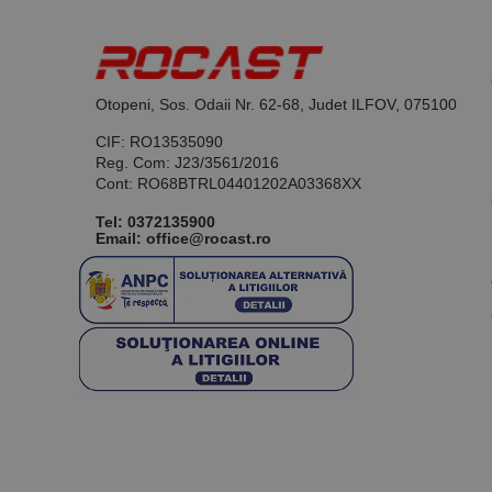
Otopeni, Sos. Odaii Nr. 62-68, Judet ILFOV, 075100
CIF: RO13535090
Reg. Com: J23/3561/2016
Cont: RO68BTRL04401202A03368XX
Tel:
0372135900
Email: office@rocast.ro