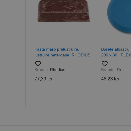
PrestaShop-[abcdef
Nume
Furnizor /
Nume
Domeniu
sib_cuid
_ga
uuid
MediaMat
sibautoma
_ga_DLLLWQBGGX
Pasta maro prelustruire,
Burete albastru 
lustruire neferoase, RHODIUS
200 x 30 , FLEX
favorite_border
favorite_border
Brands:
Rhodius
Brands:
Flex
77,39 lei
48,23 lei