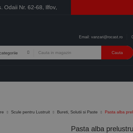
Odaii Nr. 62-68, Ilfov,
Email:
vanzari@rocast.ro
Cauta
BRANDURI
CONTACT
RESURSE
BUSINESS
ire
Scule pentru Lustruit
Bureti, Solutii si Paste
Pasta alba prel
Pasta alba prelustru