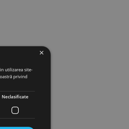
×
n utilizarea site-
noastră privind
Neclasificate