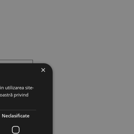
×
n utilizarea site-
noastră privind
Neclasificate