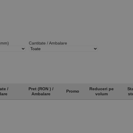
(mm)
Cantitate / Ambalare
ate /
Pret (RON ) /
Reduceri pe
St
Promo
lare
Ambalare
volum
st
ate /
Pret (RON ) /
Promo
Reduceri pe
St
lare
Ambalare
volum
st