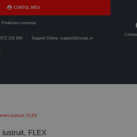

CONTUL MEU
Finalizare comanda
Compa
0372 135 900
Support Online: support@rocast.ro
entru lustruit, FLEX
 lustruit, FLEX