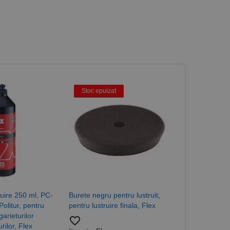
Stoc epuizat
ruire 250 ml, PC-
Burete negru pentru lustruit,
Burete portoc
olitur, pentru
pentru lustruire finala, Flex
lustruit, FLEX
arieturilor
favorite_border
favorite_border
rilor, Flex