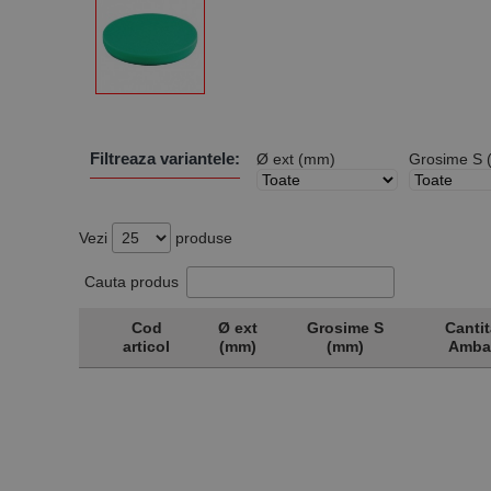
Filtreaza variantele:
Ø ext (mm)
Grosime S 
Vezi
produse
Cauta produs
Cod
Ø ext
Grosime S
Cantit
articol
(mm)
(mm)
Amba
Cod
Ø ext
Grosime S
Cantit
articol
(mm)
(mm)
Amba