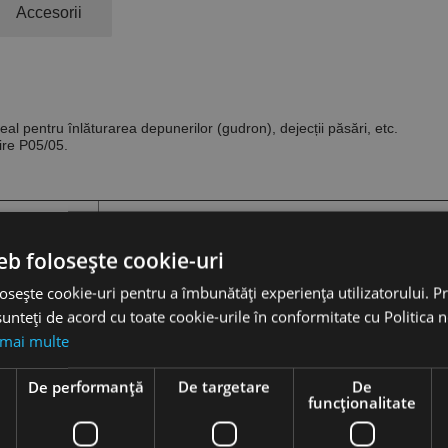
Accesorii
al pentru înlăturarea depunerilor (gudron), dejecții păsări, etc.
ire P05/05.
eb folosește cookie-uri
osește cookie-uri pentru a îmbunătăți experiența utilizatorului. Pri
unteți de acord cu toate cookie-urile în conformitate cu Politica 
 mai multe
e
De performanță
De targetare
De
funcţionalitate