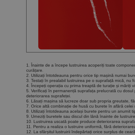
Nume
PrestaShop-[abcdef
Nume
Furnizor /
Nume
Domeniu
sib_cuid
_ga
uuid
MediaMat
sibautoma
_ga_DLLLWQBGGX
1. Înainte de a începe lustruirea acoperiți toate componen
curățare.
2. Utilizați întotdeauna pentru orice tip mașină numai bu
3. Testați în prealabil lustruirea pe o suprafață mică, nu fo
4. Începeți operația cu prima treaptă de turație și măriți
5. Verificați în permanență suprafața prelucrată cu dosu
deteriorarea suprafeței.
6. Lăsați mașina să lucreze doar sub propria greutate, f
7. Orice altă combinație de husă cu burete în afără cel
8. Utilizați întotdeauna același burete pentru un anumit t
9. Umeziți buretele sau discul din lână înainte de lustruir
10. Lustruirea uscată poate produce deteriorarea suprafa
11. Pentru a realiza o lustruire uniformă, fără deteriora
12. La sfârșitul lustruirii îndepărtați orice surplus de ce