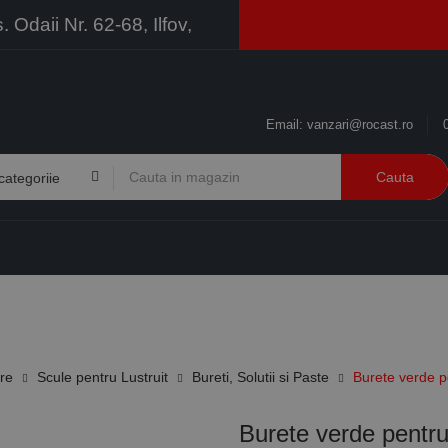
Odaii Nr. 62-68, Ilfov,
Email:
vanzari@rocast.ro
Cauta
BRANDURI
CONTACT
RESURSE
BUSINESS
ire
Scule pentru Lustruit
Bureti, Solutii si Paste
Burete verde p
Burete verde pentru