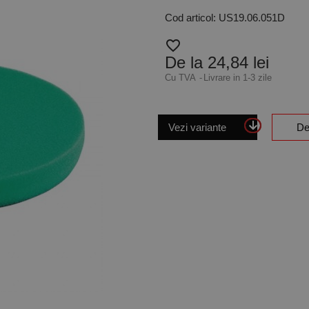
Cod articol: US19.06.051D
favorite_border
De la 24,84 lei
Cu TVA
Livrare in 1-3 zile
Vezi variante
De