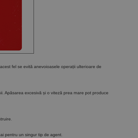
Descriere
ă prin colectarea
ics - care este o
b de date privind
i frecvent utilizat.
rță parte sau de un
rin atribuirea unui
în fiecare solicitare
 despre vizitatori,
a starea sesiunii.
acest fel se evită anevoioasele operații ulterioare de
nii. Apăsarea excesivă și o viteză prea mare pot produce
truire.
mai pentru un singur tip de agent.