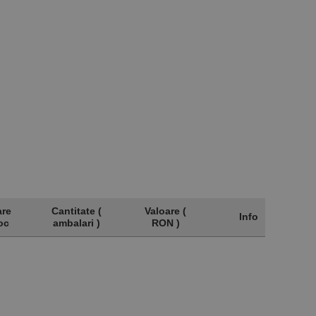
are
Cantitate (
Valoare (
Info
oc
ambalari )
RON )
are
Cantitate (
Valoare (
Info
oc
ambalari )
RON )