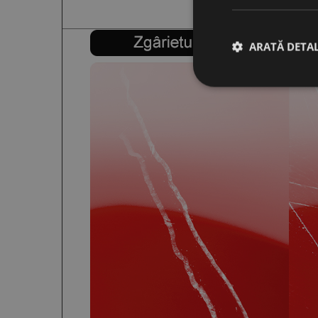
ARATĂ DETAL
Stri
Cookie-urile strict ne
contului. Site-ul web 
Nume
CookieScriptConse
PHPSESSID