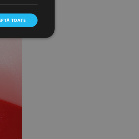
EPTĂ TOATE
icate
torului și gestionarea
com pentru a aminti
orilor. Este necesar
corect.
cesta este un
ea variabilelor de
măr generat
 site-ului, dar un bun
 utilizator între