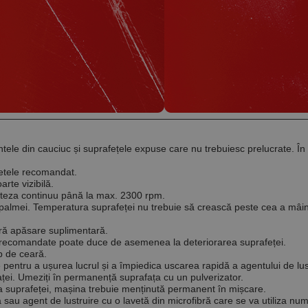
Google Privacy Policy
Furnizor / Domeniu
Expirare
Furnizor
0123456789]{32}
.www.rocast.ro
11 ani 5 luni
/
Expirare
Descriere
Expirare
Descriere
Domeniu
.www.rocast.ro
6 luni 1 zi
6 luni 1
2 ani
Acest cookie este utilizat pentru a optimiza relevanța publicitar
Acest nume de cookie este asociat cu Google Universal Analyt
h Inc.
Google
zi
datelor vizitatorilor de pe mai multe site-uri web - acest schim
actualizare semnificativă a serviciului de analiză Google cel ma
tion.com
LLC
vizitatorii este furnizat în mod normal de un centru de date te
Acest cookie este utilizat pentru a distinge utilizatorii unici p
.rocast.ro
schimb de anunțuri.
număr generat aleatoriu ca identificator de client. Este inclus 
de pagină dintr-un site și este utilizat pentru a calcula datele
sesiuni și campanii pentru rapoartele de analiză a site-urilor.
.rocast.ro
2 ani
Acest cookie este folosit de Google Analytics pentru a persist
tele din cauciuc și suprafețele expuse care nu trebuiesc prelucrate. În 
retele recomandat.
arte vizibilă.
 viteza continuu până la max. 2300 rpm.
l palmei. Temperatura suprafeței nu trebuie să crească peste cea a mâi
ără apăsare suplimentară.
ei recomandate poate duce de asemenea la deteriorarea suprafeței.
ip de ceară.
e pentru a ușurea lucrul și a împiedica uscarea rapidă a agentului de lus
ței. Umeziți în permanență suprafața cu un pulverizator.
rea suprafeței, mașina trebuie menținută permanent în mișcare.
ară sau agent de lustruire cu o lavetă din microfibră care se va utiliza nu