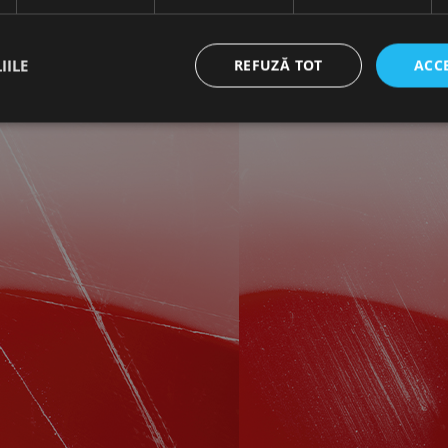
IILE
REFUZĂ TOT
ACC
ct necesare
De performanță
De targetare
De funcţionalitate
Neclasif
cesare permit funcționalitatea principală a site-ului web, cum ar fi autentificarea utiliza
nu poate fi utilizat corect fără cookie-uri strict necesare.
Furnizor /
Expirare
Descriere
Domeniu
nt
1 lună
Acest cookie este utilizat de serviciul Cookie-Script.
CookieScript
preferințele de consimțământ ale cookie-urilor vizitat
www.rocast.ro
ca bannerul cookie Cookie-Script.com să funcționeze 
65 ani 8
Cookie generat de aplicații bazate pe limbajul PHP. A
PHP.net
luni
identificator de scop general utilizat pentru menținer
www.rocast.ro
sesiune ale utilizatorului. În mod normal, este un nu
aleatoriu, modul în care este utilizat poate fi specific
exemplu este menținerea stării de conectare pentru un
pagini.