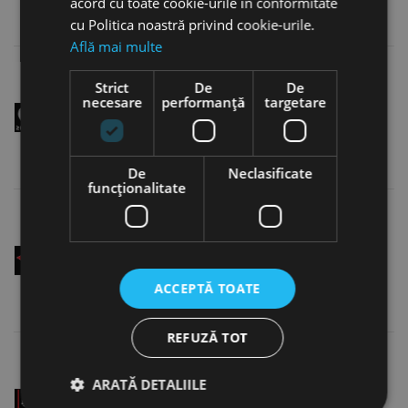
acord cu toate cookie-urile în conformitate
cu Politica noastră privind cookie-urile.
Află mai multe
Strict
De
De
necesare
performanță
targetare
Coadă cu suprafață de prindere triplă
De
Neclasificate
funcţionalitate
Tăiș pe dreapta
ACCEPTĂ TOATE
REFUZĂ TOT
ARATĂ DETALIILE
Adâncimea de găurire 5 x diametru