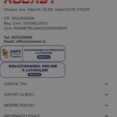
_ga_DLLLWQBGGX
.rocast.ro
2 ani
Acest cookie
este folosit
Otopeni, Sos. Odaii Nr. 62-68, Judet ILFOV, 075100
de Google
Analytics
pentru a
CIF: RO13535090
persista
Reg. Com: J23/3561/2016
starea
sesiunii.
Cont: RO68BTRL04401202A03368XX
Tel:
0372135900
Email: office@rocast.ro

CONTUL TAU

SUPORT CLIENTI

DESPRE ROCAST

INFORMATII LEGALE