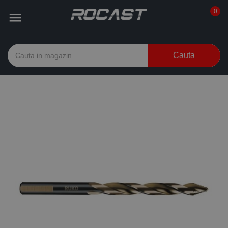
0

Cauta