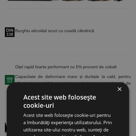
Burghiu elicoidal scurt cu coadă cilindrică
Oțel rapid foarte performant cu 5% procent de cobalt
Capacitate de deformare mare și duritate la cald, pentru
găurirea materialelor greu de prelucrat cu o rezistență de
×
până la 1100 N/mm²
Acest site web folosește
cookie-uri
Acest site web folosește cookie-uri pentru
a îmbunătăți experiența utilizatorului. Prin
utilizarea site-ului nostru web, sunteți de