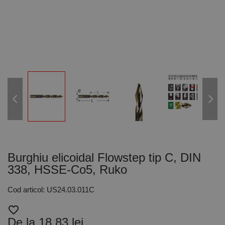
Burghiu elicoidal Flowstep tip C, DIN
338, HSSE-Co5, Ruko
Cod articol: US24.03.011C
favorite_border
De la 18,83 lei