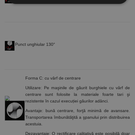
Strict necesare
De performanță
De targetare
De funcţionalitate
Neclasificate
Cookie-urile strict necesare permit funcționalitatea
Punct unghiular 130°
principală a site-ului web, cum ar fi autentificarea
utilizatorului și gestionarea contului. Site-ul web nu
poate fi utilizat corect fără cookie-uri strict necesare.
Furnizor /
Nume
Expirare
Descriere
Domeniu
Forma C: cu vârf de centrare
CookieScriptConsent
1 lună
Acest cookie
CookieScript
este utilizat
www.rocast.ro
Utilizare
: Pe maşinile de găurit burghiele cu vârf de
de serviciul
Cookie-
centrare sunt folosite la materiale foarte tari şi
Script.com
rezistente în cazul execuției găurilor adânci.
pentru a
aminti
Avantaje
: bună centrare, forţă minimă de avansare.
preferințele
de
Transportarea îmbunătăţită a şpanului prin distribuirea
consimțământ
ale cookie-
acestuia.
urilor
vizitatorilor.
Dezavantaje
: O rectificare calitativă este posibilă doar