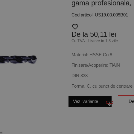
gama profesionala
Cod articol: US19.03.009B01
favorite_border
De la 50,11 lei
Cu TVA
Livrare in 1-3 zile
Material: HSSE Co 8
Finisare/Acoperire: TiAlN
DIN 338
Forma: C, cu punct de centrare
Vezi variante
De