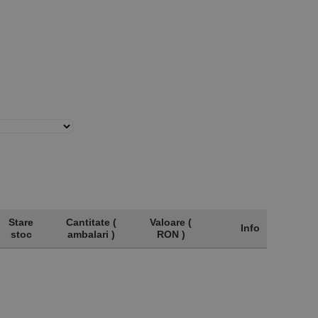
Stare
Cantitate (
Valoare (
Info
stoc
ambalari )
RON )
Stare
Cantitate (
Valoare (
Info
stoc
ambalari )
RON )