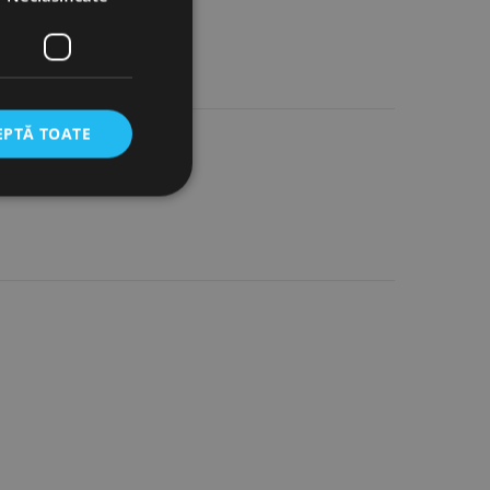
EPTĂ TOATE
icate
torului și gestionarea
com pentru a aminti
orilor. Este necesar
corect.
cesta este un
ea variabilelor de
măr generat
 site-ului, dar un bun