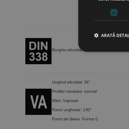
ARATĂ DETAL
Burghiu elicoidal scurt cu coadă cilindrică
Stri
Cookie-urile strict ne
contului. Site-ul web 
Unghiul elicoidal: 36°
Nume
Profilul canalului: normal
CookieScriptConse
Miez: îngroșat
Punct unghiular: 130°
PHPSESSID
Punct de tăiere: Forma C