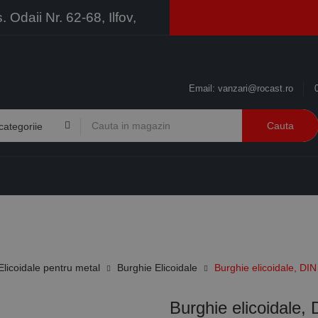
Odaii Nr. 62-68, Ilfov,
Email:
vanzari@rocast.ro
Cauta
BRANDURI
CONTACT
RESURSE
BUSINESS
Elicoidale pentru metal
Burghie Elicoidale
Burghie elicoidale, DI
Burghie elicoidale,