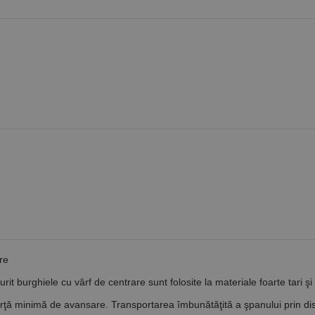
re
rit burghiele cu vârf de centrare sunt folosite la materiale foarte tari şi
orţă minimă de avansare. Transportarea îmbunătăţită a şpanului prin dis