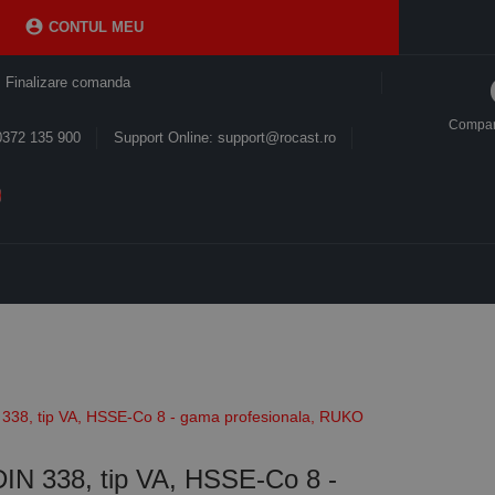

CONTUL MEU
Finalizare comanda
Compa
0372 135 900
Support Online: support@rocast.ro
N 338, tip VA, HSSE-Co 8 - gama profesionala, RUKO
 DIN 338, tip VA, HSSE-Co 8 -