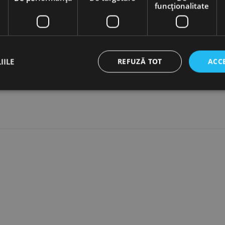
funcţionalitate
IILE
REFUZĂ TOT
ACC
ct necesare
De performanță
De targetare
De funcţionalitate
Neclasif
cesare permit funcționalitatea principală a site-ului web, cum ar fi autentificarea utiliza
nu poate fi utilizat corect fără cookie-uri strict necesare.
Furnizor /
Expirare
Descriere
Domeniu
nt
1 lună
Acest cookie este utilizat de serviciul Cookie-Script.
CookieScript
preferințele de consimțământ ale cookie-urilor vizitat
www.rocast.ro
ca bannerul cookie Cookie-Script.com să funcționeze 
65 ani 8
Cookie generat de aplicații bazate pe limbajul PHP. A
PHP.net
luni
identificator de scop general utilizat pentru menținer
www.rocast.ro
sesiune ale utilizatorului. În mod normal, este un nu
aleatoriu, modul în care este utilizat poate fi specific