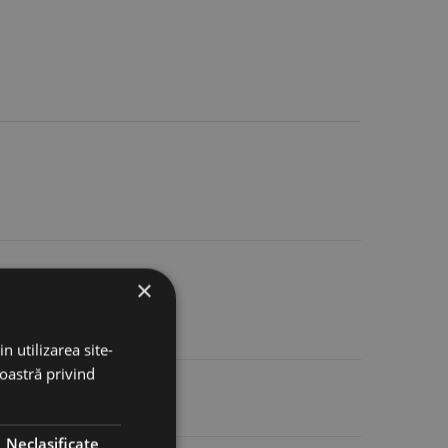
×
n utilizarea site-
noastră privind
Neclasificate