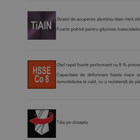
Stratul de acoperire aluminiu-titan-nitrit of
Nume
Foarte potrivit pentru găurirea materialelo
PrestaShop-[abcdef
Nume
Furnizor /
Nume
Domeniu
sib_cuid
_ga
uuid
MediaMat
sibautoma
Oțel rapid foarte performant cu 8 % procen
Capacitate de deformare foarte mare și st
remodelarea la cald, cu o rezistență de p
_ga_DLLLWQBGGX
Tăiș pe dreapta