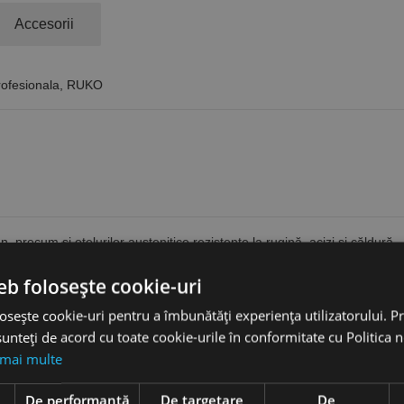
Accesorii
profesionala, RUKO
n, precum şi oţelurilor austenitice rezistente la rugină, acizi şi căldură
nţă cu duritate scăzută
eb folosește cookie-uri
 aliaje speciale, cum ar fi hastelloy, inconell, nimonic şi altele
osește cookie-uri pentru a îmbunătăți experiența utilizatorului. Pri
unteți de acord cu toate cookie-urile în conformitate cu Politica 
 mai multe
e
De performanță
De targetare
De