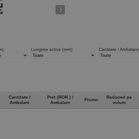
m)
Lungime activa (mm)
Cantitate / Ambalare
Cantitate /
Pret (RON ) /
Reduceri pe
Promo
Ambalare
Ambalare
volum
Cantitate /
Pret (RON ) /
Promo
Reduceri pe
Ambalare
Ambalare
volum