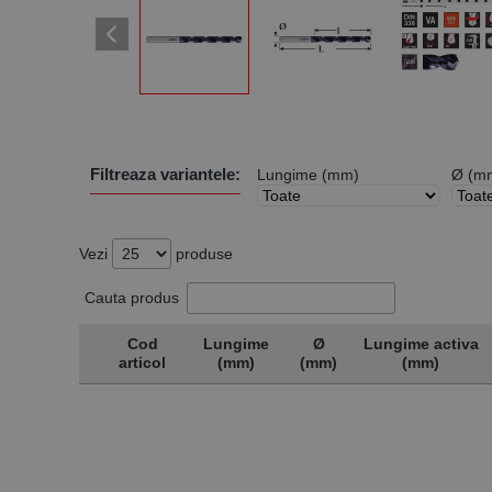
Filtreaza variantele:
Lungime (mm)
Ø (m
Vezi
produse
Cauta produs
Cod
Lungime
Ø
Lungime activa
articol
(mm)
(mm)
(mm)
Cod
Lungime
Ø
Lungime activa
articol
(mm)
(mm)
(mm)