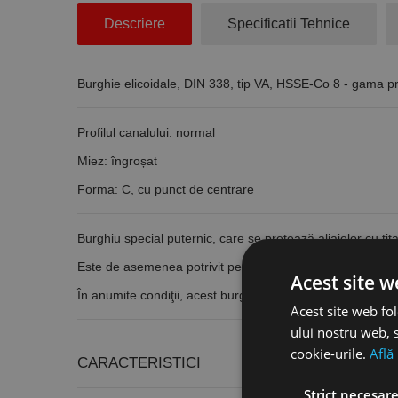
Descriere
Specificatii Tehnice
Burghie elicoidale, DIN 338, tip VA, HSSE-Co 8 - gama 
Profilul canalului: normal
Miez: îngroșat
Forma: C, cu punct de centrare
Burghiu special puternic, care se pretează aliajelor cu tita
Este de asemenea potrivit pentru oţeluri de înaltă reziste
Acest site w
În anumite condiţii, acest burghiu poate fi utilizat şi pentru
Acest site web fol
ului nostru web, s
cookie-urile.
Află
CARACTERISTICI
Strict necesar