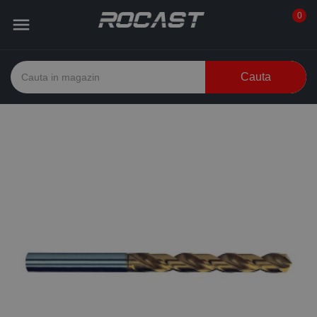
0

Cauta