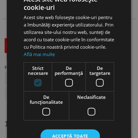
cookie-uri
Cauta produs
Acest site web folosește cookie-uri pentru
a îmbunătăți experiența utilizatorului. Prin
utilizarea site-ului nostru web, sunteți de
acord cu toate cookie-urile în conformitate
Specificatii Tehnice
Accesorii
cu Politica noastră privind cookie-urile.
Află mai multe
Strict
De
De
Fisa tehnica
necesare
performanță
targetare
COD ARTICOL
US19.03.022A02
BRAND
TERRAX
De
Neclasificate
funcţionalitate
16 alte produse
in aceeasi categorie
ACCEPTĂ TOATE