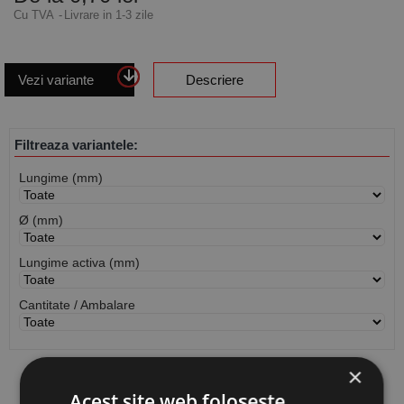
Cu TVA
Livrare in 1-3 zile
Vezi variante
Descriere
Filtreaza variantele:
Lungime (mm)
Ø (mm)
Lungime activa (mm)
Cantitate / Ambalare
×
Vezi
produse
Acest site web folosește