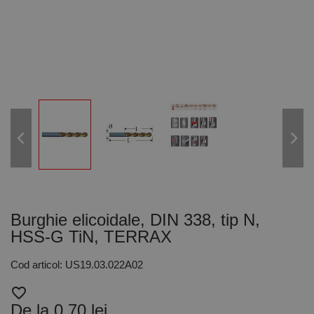
Burghie elicoidale, DIN 338, tip N,
HSS-G TiN, TERRAX
Cod articol: US19.03.022A02
favorite_border
De la 0,70 lei