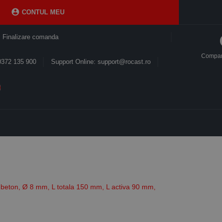

CONTUL MEU
Finalizare comanda
Compa
0372 135 900
Support Online: support@rocast.ro
 beton, Ø 8 mm, L totala 150 mm, L activa 90 mm,