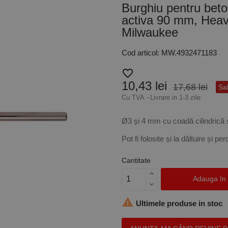
Burghiu pentru bet
activa 90 mm, Heavy
Milwaukee
Cod articol: MW.4932471183
favorite_border
10,43 lei
17,68 lei
Sa
Cu TVA
Livrare in 1-3 zile
Ø3 și 4 mm cu coadă cilindrică
Pot fi folosite și la dăltuire și per
Cantitate
Adauga In

Ultimele produse in stoc