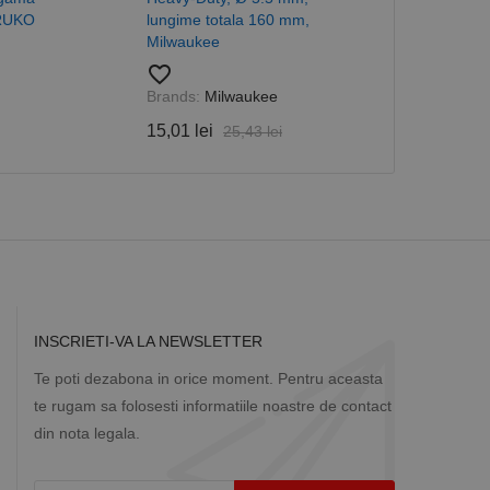
 site-ului, dar un bun
 RUKO
lungime totala 160 mm,
lungime tota
 utilizator între
Milwaukee
Milwaukee
favorite_border
favorite_border
Brands:
Milwaukee
Brands:
Milw
Descriere
15,01 lei
13,81 lei
25,43 lei
23
ă prin colectarea
ics - care este o
b de date privind
i frecvent utilizat.
rță parte sau de un
rin atribuirea unui
în fiecare solicitare
 despre vizitatori,
a starea sesiunii.
INSCRIETI-VA LA NEWSLETTER
Te poti dezabona in orice moment. Pentru aceasta
te rugam sa folosesti informatiile noastre de contact
din nota legala.