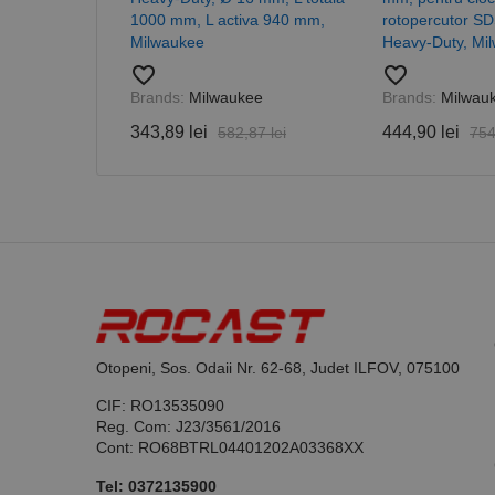
1000 mm, L activa 940 mm,
rotopercutor S
Milwaukee
Heavy-Duty, Mi
favorite_border
favorite_border
Brands:
Milwaukee
Brands:
Milwau
Nume
343,89 lei
444,90 lei
582,87 lei
754
PrestaShop-[abcdef
Nume
Furnizor /
Nume
Domeniu
sib_cuid
_ga
uuid
MediaMat
sibautoma
_ga_DLLLWQBGGX
Otopeni, Sos. Odaii Nr. 62-68, Judet ILFOV, 075100
CIF: RO13535090
Reg. Com: J23/3561/2016
Cont: RO68BTRL04401202A03368XX
Tel:
0372135900