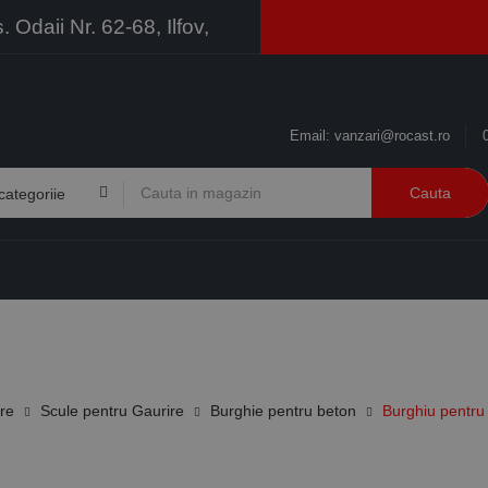
Odaii Nr. 62-68, Ilfov,
Email:
vanzari@rocast.ro
Cauta
BRANDURI
CONTACT
RESURSE
BUSINESS
ire
Scule pentru Gaurire
Burghie pentru beton
Burghiu pentru