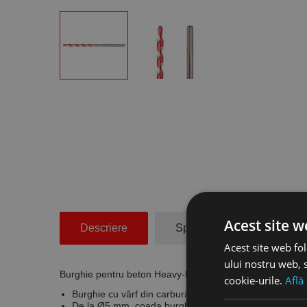
Acest site w
Descriere
Specificatii Tehnice
Acest site web fol
ului nostru web, s
Burghie pentru beton Heavy-Duty cu coada cilindrica tes
cookie-urile.
Află
Burghie cu vârf din carbură pentru găurirea în beton, zi
De la Ø5 mm, coada burghiului este teșită pentru a pr