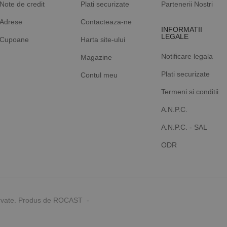
Note de credit
Plati securizate
Partenerii Nostri
Adrese
Contacteaza-ne
INFORMATII
LEGALE
Cupoane
Harta site-ului
Notificare legala
Magazine
Plati securizate
Contul meu
Termeni si conditii
A.N.P.C.
A.N.P.C. - SAL
ODR
rvate. Produs de ROCAST -