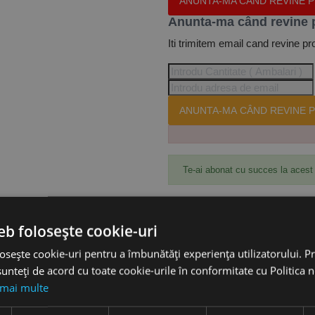
ANUNTA-MA CÂND REVINE 
Anunta-ma când revine 
Iti trimitem email cand revine pr
ANUNTA-MA CÂND REVINE P
Te-ai abonat cu succes la acest
eb folosește cookie-uri
Accesorii
osește cookie-uri pentru a îmbunătăți experiența utilizatorului. Pri
unteți de acord cu toate cookie-urile în conformitate cu Politica 
ita, Milwaukee
 mai multe
dărie și granit
eveni alunecarea burghiului în mandrină