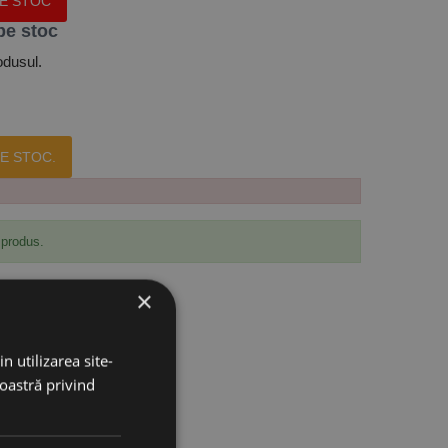
PE STOC
pe stoc
odusul.
E STOC.
 produs.
×
n utilizarea site-
noastră privind