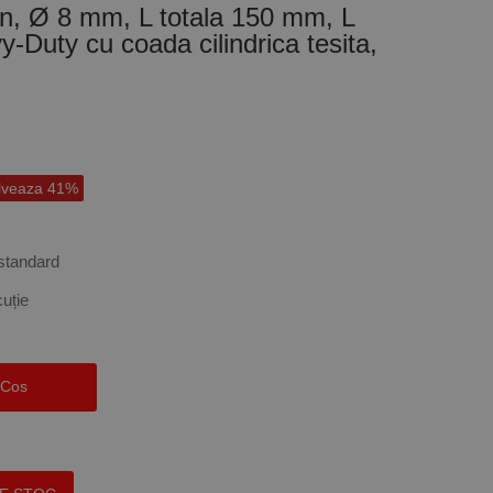
on, Ø 8 mm, L totala 150 mm, L
-Duty cu coada cilindrica tesita,
lveaza 41%
 standard
cuție
 Cos