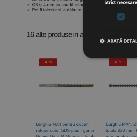
Strict necesar
Ø3 și 4 mm cu coadă cilindrică standard
Pot fi folosite și la dăltuire și percuție
16 alte produse
in aceeasi categorie
ARATĂ DETAL
-41%
-41%
Stri
Cookie-urile strict ne
contului. Site-ul web 
Nume
CookieScriptConse
Burghiu MX4 pentru ciocan
Burghiu MX4, Ø
PHPSESSID
rotopercutor SDS-plus - gama
totala 920 mm, 
Heavy-Duty, Ø 16 mm, L totala
mm, pentru cio