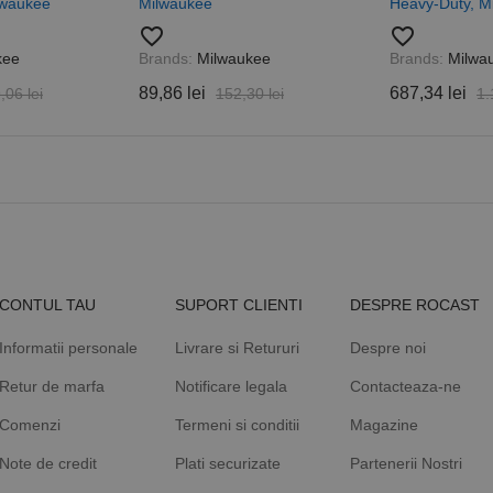
lwaukee
Milwaukee
Heavy-Duty, M
sesiuni și campanii pentru rapoartele de analiză a site-urilor.
favorite_border
favorite_border
.rocast.ro
2 ani
Acest cookie este folosit de Google Analytics pentru a persist
kee
Brands:
Milwaukee
Brands:
Milwa
89,86 lei
687,34 lei
,06 lei
152,30 lei
1.
CONTUL TAU
SUPORT CLIENTI
DESPRE ROCAST
Informatii personale
Livrare si Retururi
Despre noi
Retur de marfa
Notificare legala
Contacteaza-ne
Comenzi
Termeni si conditii
Magazine
Note de credit
Plati securizate
Partenerii Nostri