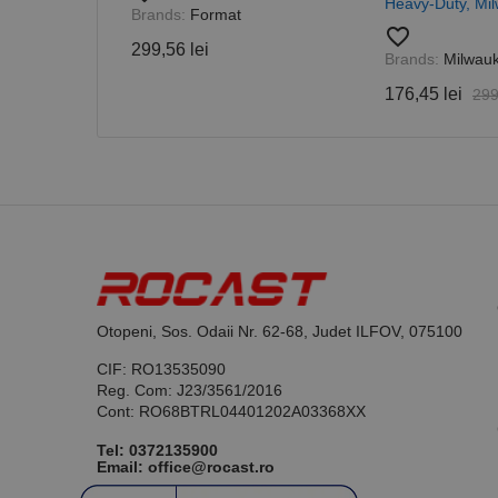
Heavy-Duty, Mi
Brands:
Format
favorite_border
_ga_DLLLWQBGGX
299,56 lei
Brands:
Milwau
176,45 lei
299
Otopeni, Sos. Odaii Nr. 62-68, Judet ILFOV, 075100
CIF: RO13535090
Reg. Com: J23/3561/2016
Cont: RO68BTRL04401202A03368XX
Tel:
0372135900
Email: office@rocast.ro