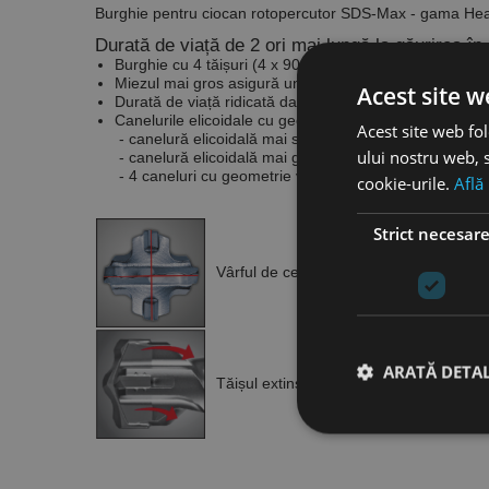
Burghie pentru ciocan rotopercutor SDS-Max - gama H
Durată de viață de 2 ori mai lungă la găurirea în
Burghie cu 4 tăișuri (4 x 90°) ce asigură cele mai bun
Miezul mai gros asigură un transfer de putere ridicat că
Acest site w
Durată de viață ridicată datorită vârfurilor din carbură
Canelurile elicoidale cu geometrie variabilă optimizează
Acest site web fol
- canelură elicoidală mai subțire la vârf pentru extrag
ului nostru web, s
- canelură elicoidală mai groasă la bază pentru stabili
- 4 caneluri cu geometrie variabilă până la Ø16mm, 
cookie-urile.
Află
Strict necesar
Vârful
de centrare asigură precizia găur
ARATĂ DETAL
Tăișul
extins împiedică deteriorarea vârfu
Stri