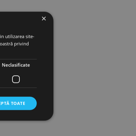
×
n utilizarea site-
noastră privind
Neclasificate
EPTĂ TOATE
icate