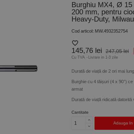
Burghiu MX4, Ø 15 
200 mm, pentru cio
Heavy-Duty, Milwa
Cod articol: MW.4932352754
favorite_border
145,76 lei
247,05 lei
Cu TVA
Livrare in 1-3 zile
Durată de viață de 2 ori mai lun
Burghie cu 4 tăișuri (4 x 90°) c
armat
Durată de viață ridicată datorită
Cantitate
Adauga In