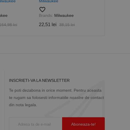
ilwaukee
Milwaukee
Milwaukee
favorite_border
favorite_border
a starea sesiunii.
ukee
Brands:
Milwaukee
Brands:
Milw
22,51 lei
19,06 lei
164,98 lei
38,15 lei
32
INSCRIETI-VA LA NEWSLETTER
Te poti dezabona in orice moment. Pentru aceasta
te rugam sa folosesti informatiile noastre de contact
din nota legala.