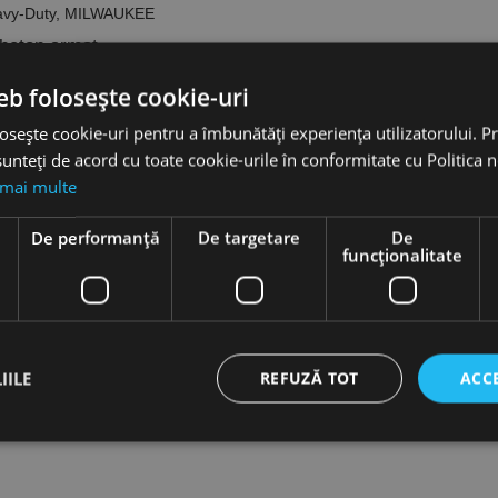
eavy-Duty, MILWAUKEE
 beton armat.
e performanțe în găurirea betonului armat
tre vârf, reduce vibrațiile și îi oferă o durabilitate maximă
eb folosește cookie-uri
 sudată
 eliminarea prafului format în cursul găuririi:
osește cookie-uri pentru a îmbunătăți experiența utilizatorului. Pri
ere rapidă a prafului, viteză mai mare și frecare redusă
unteți de acord cu toate cookie-urile în conformitate cu Politica 
tate mai mare și durată de viață ridicată
2 caneluri de la Ø18 mm
 mai multe
e
De performanță
De targetare
De
funcţionalitate
irii și previne alunecarea pe suprafețe netede.
IILE
REFUZĂ TOT
ACC
lui la contactul cu oțelul beton și reduce riscul blocării burghiului.
ct necesare
De performanță
De targetare
De funcţionalitate
Neclasif