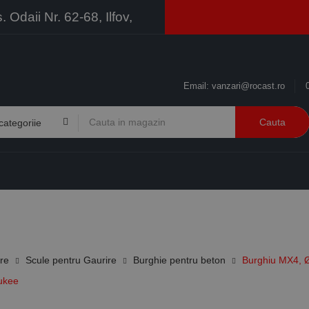
Odaii Nr. 62-68, Ilfov,
Email:
vanzari@rocast.ro
Cauta
BRANDURI
CONTACT
RESURSE
BUSINESS
ire
Scule pentru Gaurire
Burghie pentru beton
Burghiu MX4, Ø
ukee