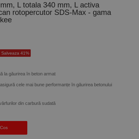
mm, L totala 340 mm, L activa
can rotopercutor SDS-Max - gama
ukee
Salveaza 41%
gă la găurirea în beton armat
e asigură cele mai bune performanțe în găurirea betonului
 vârfurilor din carbură sudată
 Cos