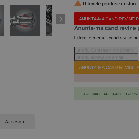

Ultimele produse in stoc
ANUNTA-MA CÂND REVINE 
Anunta-ma când revine 
Iti trimitem email cand revine pr
ANUNTA-MA CÂND REVINE P
Te-ai abonat cu succes la acest
Accesorii