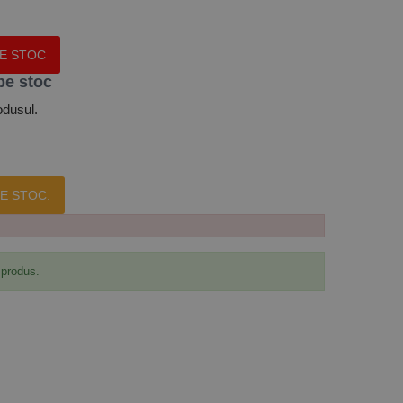
PE STOC
pe stoc
odusul.
E STOC.
 produs.