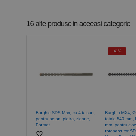
Cookie-urile strict ne
contului. Site-ul web 
16 alte produse
in aceeasi categorie
Nume
CookieScriptConse
-41%
PHPSESSID
Nume
PrestaShop-[abcdef
Nume
Furnizor /
Nume
Domeniu
sib_cuid
Burghie SDS-Max, cu 4 taisuri,
Burghiu MX4, Ø
_ga
uuid
MediaMat
pentru beton, piatra, zidarie,
totala 540 mm, 
sibautoma
Format
mm, pentru cio
rotopercutor S
favorite_border