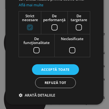
Află mai multe
Strict
De
De
necesare
performanță
targetare
Volumul de tăiere cu burghie
De
Neclasificate
coroană și burghie elicoidale
funcţionalitate
Carotierele taie de până la 10 ori mai
repede decât burghiele elicoidale
Carotierele taie doar pe grosimea
ACCEPTĂ TOATE
danturii iar carota este îndepărtată
Scade consumul de energie și uzura
REFUZĂ TOT
iar durata de viață a sculei crește
ARATĂ DETALIILE
Burghiele elicoidale taie pe toată
suprafața transversală a găurii