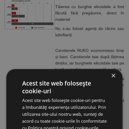
Tăierea cu burghie elicoidale a fost
făcută fără pregăurire, direct în
material
Nu s-au folosit agenți de răcire sau
lubrifianți
Carotierele RUKO economisesc timp
și bani. Carotierele taie după lățimea
dinților, iar burghiele elicoidale taie pe
toată suprafața transversală a găurii
×
Ca urmare, carotierele sunt mult mai
Acest site web folosește
rapide iar raportul în favoarea lor
cookie-uri
crește cu diametrul (vezi diagrama)
Acest site web folosește cookie-uri pentru
Centrarea și pregăurirea nu mai sunt
a îmbunătăți experiența utilizatorului. Prin
necesare
utilizarea site-ului nostru web, sunteți de
acord cu toate cookie-urile în conformitate
cu Politica noastră privind cookie-urile.