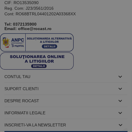
CIF: RO13535090
Reg. Com: J23/3561/2016
Cont: RO68BTRL04401202A03368XX
Tel:
0372135900
Email: office@rocast.ro

CONTUL TAU

SUPORT CLIENTI

DESPRE ROCAST

INFORMATII LEGALE

INSCRIETI-VA LA NEWSLETTER