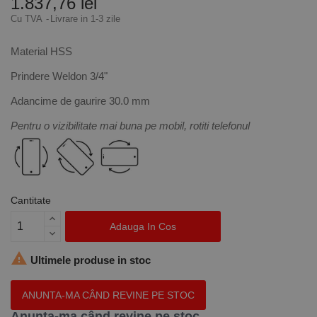
1.837,76 lei
Cu TVA
Livrare in 1-3 zile
Material HSS
Prindere Weldon 3/4"
Adancime de gaurire 30.0 mm
Pentru o vizibilitate mai buna pe mobil, rotiti telefonul
Cantitate
Adauga In Cos

Ultimele produse in stoc
ANUNTA-MA CÂND REVINE PE STOC
Anunta-ma când revine pe stoc