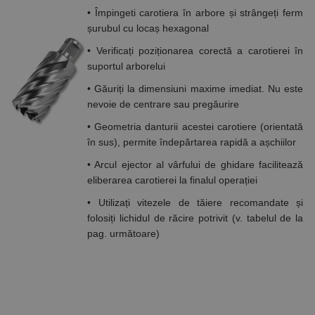
de Google
• Împingeti carotiera în arbore și strângeți ferm
Analytics
pentru a
șurubul cu locaș hexagonal
persista
starea
• Verificați poziționarea corectă a carotierei în
sesiunii.
suportul arborelui
• Găuriți la dimensiuni maxime imediat. Nu este
nevoie de centrare sau pregăurire
• Geometria danturii acestei carotiere (orientată
în sus), permite îndepărtarea rapidă a așchiilor
• Arcul ejector al vârfului de ghidare facilitează
eliberarea carotierei la finalul operației
• Utilizați vitezele de tăiere recomandate și
folosiți lichidul de răcire potrivit (v. tabelul de la
pag. următoare)