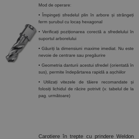
cookie
Cookie-
Mod de operare:
Script.com să
funcționeze
• Împingeți sfredelul plin în arbore și strângeți
corect.
Google
ferm șurubul cu locaș hexagonal
Privacy Policy
PHPSESSID
65 ani 8
Cookie
PHP.net
luni
generat de
www.rocast.ro
• Verificați poziționarea corectă a sfredelului în
aplicații
suportul arborelului
bazate pe
limbajul PHP.
• Găuriți la dimensiuni maxime imediat. Nu este
Acesta este un
identificator
nevoie de centrare sau pregăurire
de scop
general
• Geometria danturii acestui sfredel (orientată în
utilizat pentru
menținerea
sus), permite îndepărtarea rapidă a așchiilor
variabilelor de
sesiune ale
• Utilizați vitezele de tăiere recomandate și
utilizatorului.
În mod
folosiți lichidul de răcire potrivit (v. tabelul de la
normal, este
pag. următoare)
un număr
generat
aleatoriu,
modul în care
este utilizat
poate fi
specific site-
ului, dar un
bun exemplu
este
Carotiere în trepte cu prindere Weldon