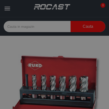
0

Cauta