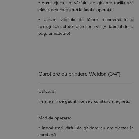
acest
cookie este
• Arcul ejector al vârfului de ghidare facilitează
schimb de
utilizat
eliberarea carotierei la finalul operației
date
pentru a
privind
distinge
vizitatorii
utilizatorii
• Utilizați vitezele de tăiere recomandate și
este
unici prin
folosiți lichidul de răcire potrivit (v. tabelul de la
furnizat în
atribuirea
mod
unui număr
pag. următoare)
normal de
generat
un centru
aleatoriu ca
de date
identificator
terță parte
de client.
sau de un
Este inclus în
schimb de
fiecare
anunțuri.
solicitare de
pagină dintr-
un site și
Carotiere cu prindere Weldon (3/4”)
este utilizat
pentru a
calcula
datele
Utilizare:
despre
vizitatori,
Pe mașini de găurit fixe sau cu stand magnetic
sesiuni și
campanii
pentru
rapoartele
Mod de operare:
de analiză a
site-urilor.
• Introduceți vârful de ghidare cu arc ejector în
_ga_DLLLWQBGGX
.rocast.ro
2 ani
Acest cookie
carotieră
este folosit