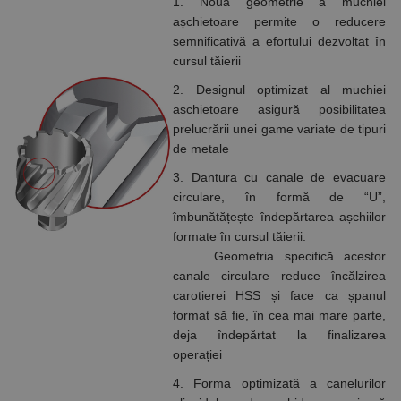
1. Noua geometrie a muchiei
așchietoare permite o reducere
semnificativă a efortului dezvoltat în
cursul tăierii
2. Designul optimizat al muchiei
așchietoare asigură posibilitatea
prelucrării unei game variate de tipuri
de metale
3. Dantura cu canale de evacuare
circulare, în formă de “U”,
îmbunătățește îndepărtarea așchiilor
formate în cursul tăierii.
Geometria specifică acestor
canale circulare reduce încălzirea
carotierei HSS și face ca șpanul
format să fie, în cea mai mare parte,
deja îndepărtat la finalizarea
operației
4. Forma optimizată a canelurilor