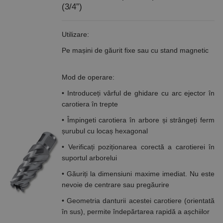
menținerea
(3/4”)
stării de
conectare
pentru un
utilizator între
Utilizare:
pagini.
Pe mașini de găurit fixe sau cu stand magnetic
Mod de operare:
Furnizor /
Nume
Expirare
Descriere
Domeniu
• Introduceți vârful de ghidare cu arc ejector în
Furnizor
PrestaShop-
carotiera în trepte
.www.rocast.ro
11 ani 5
Nume
Furnizor /
/
Expirare
Descriere
Nume
Expirare
Descriere
[abcdef0123456789]
luni
Domeniu
Domeniu
{32}
• Împingeti carotiera în arbore și strângeți ferm
_ga
uuid
6 luni 1
2 ani
Acest
Acest nume
MediaMath Inc.
Google
șurubul cu locaș hexagonal
sib_cuid
.www.rocast.ro
6 luni 1
zi
cookie este
de cookie
sibautomation.com
LLC
zi
utilizat
este asociat
.rocast.ro
• Verificați poziționarea corectă a carotierei în
pentru a
cu Google
optimiza
Universal
suportul arborelui
relevanța
Analytics -
publicitară
care este o
• Găuriți la dimensiuni maxime imediat. Nu este
prin
actualizare
colectarea
semnificativă
nevoie de centrare sau pregăurire
datelor
a serviciului
vizitatorilor
de analiză
• Geometria danturii acestei carotiere (orientată
de pe mai
Google cel
în sus), permite îndepărtarea rapidă a așchiilor
multe site-
mai frecvent
uri web -
utilizat. Acest