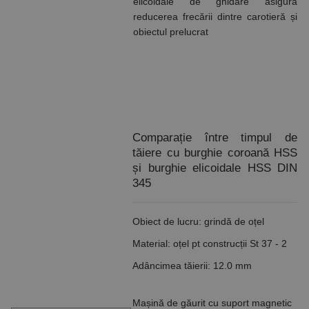
elicoidale de ghidare asigură
reducerea frecării dintre carotieră și
obiectul prelucrat
Comparație între timpul de
tăiere cu burghie coroană HSS
și burghie elicoidale HSS DIN
345
Obiect de lucru: grindă de oțel
Material: oțel pt construcții St 37 - 2
Adâncimea tăierii: 12.0 mm
Mașină de găurit cu suport magnetic