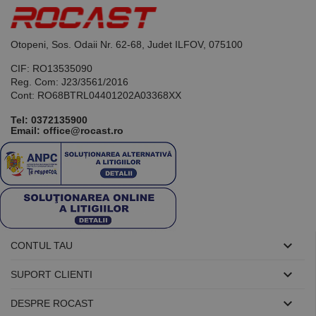
de scop
general
utilizat pentru
menținerea
variabilelor de
Otopeni, Sos. Odaii Nr. 62-68, Judet ILFOV, 075100
sesiune ale
utilizatorului.
CIF: RO13535090
În mod
Reg. Com: J23/3561/2016
normal, este
un număr
Cont: RO68BTRL04401202A03368XX
generat
aleatoriu,
Tel:
0372135900
modul în care
Email: office@rocast.ro
este utilizat
poate fi
specific site-
ului, dar un
bun exemplu
este
menținerea
stării de
conectare
pentru un
utilizator între
pagini.

CONTUL TAU

SUPORT CLIENTI

DESPRE ROCAST
Furnizor /
Nume
Expirare
Descriere
Domeniu