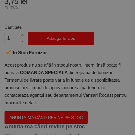
3,75 lei
Cu TVA
Cantitate
Adauga In Cos

In Stoc Furnizor
Acest produs nu se află în stocul nostru intern, însă poate fi
adus la
COMANDA SPECIALA
din rețeaua de furnizori.
Termenul de livrare poate varia în funcție de disponibilitatea
produsului și timpul de aprovizionare al partenerului.
contacteaza agentul sau departamentul Vanzari Rocast pentru
mai multe detalii.
ANUNTA-MA CÂND REVINE PE STOC
Anunta-ma când revine pe stoc