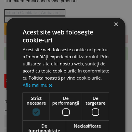
Iti trimitem email cand revine produsul.
×
ANUNTA-MA CÂND REVINE PE STOC.
Acest site web folosește
cookie-uri
Acest site web folosește cookie-uri pentru
Te-ai abonat cu succes la acest produs.
a îmbunătăți experiența utilizatorului. Prin
utilizarea site-ului nostru web, sunteți de
acord cu toate cookie-urile în conformitate
cu Politica noastră privind cookie-urile.
Specificatii Tehnice
Accesorii
Află mai multe
Strict
De
De
Referinta
SW.1662023
necesare
performanță
targetare
Fisa tehnica
COD ARTICOL
SW.1662023
De
Neclasificate
funcţionalitate