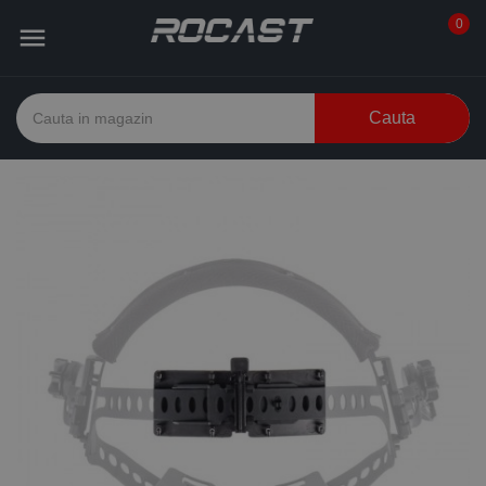
0

Cauta