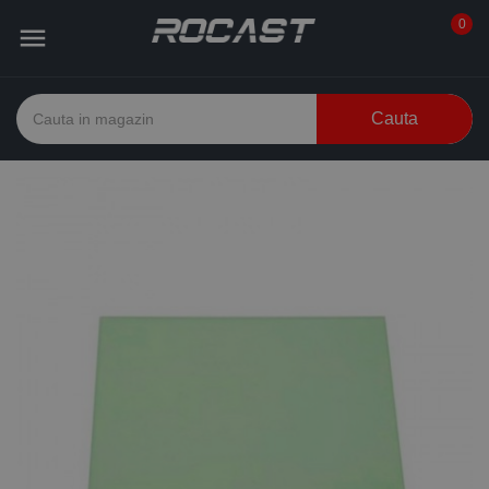
0

Cauta