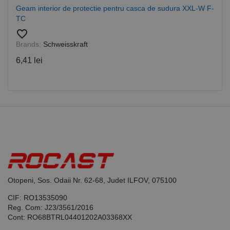
de serviciul
Geam interior de protectie pentru casca de sudura XXL-W F-
Cookie-
Script.com
TC
pentru a
favorite_border
aminti
preferințele
Brands:
Schweisskraft
de
consimțământ
6,41 lei
ale cookie-
urilor
vizitatorilor.
Este necesar
ca bannerul
cookie
Cookie-
Script.com să
funcționeze
corect.
Google
Privacy Policy
PHPSESSID
65 ani 8
Cookie
PHP.net
luni
generat de
www.rocast.ro
aplicații
bazate pe
limbajul PHP.
Acesta este un
Otopeni, Sos. Odaii Nr. 62-68, Judet ILFOV, 075100
identificator
de scop
CIF: RO13535090
general
utilizat pentru
Reg. Com: J23/3561/2016
menținerea
Cont: RO68BTRL04401202A03368XX
variabilelor de
sesiune ale