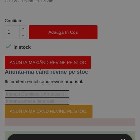
Cu TVA
Livrare in 1-3 zile
Cantitate
Adauga In Cos

In stock
ANUNTA-MA CÂND REVINE PE STOC
Anunta-ma când revine pe stoc
Iti trimitem email cand revine produsul.
ANUNTA-MA CÂND REVINE PE STOC.
Te-ai abonat cu succes la acest produs.