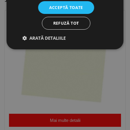
ACCEPTĂ TOATE
REFUZĂ TOT
ARATĂ DETALIILE
Strict necesare
De performanță
De targetare
De funcţionalitate
Neclasificate
Cookie-urile strict necesare permit funcționalitatea
principală a site-ului web, cum ar fi autentificarea
utilizatorului și gestionarea contului. Site-ul web nu
poate fi utilizat corect fără cookie-uri strict necesare.
Furnizor /
Nume
Expirare
Descriere
Domeniu
Mai multe detalii
CookieScriptConsent
1 lună
Acest cookie
CookieScript
este utilizat
www.rocast.ro