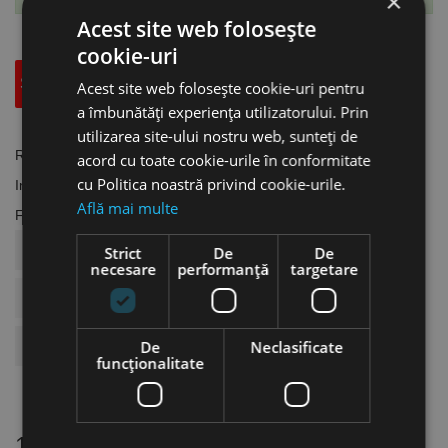
×
Acest site web folosește
cookie-uri
Specificatii Tehnice
Accesorii
Acest site web folosește cookie-uri pentru
a îmbunătăți experiența utilizatorului. Prin
utilizarea site-ului nostru web, sunteți de
Referinta
SW.1662031
acord cu toate cookie-urile în conformitate
cu Politica noastră privind cookie-urile.
In stoc
10 Produse
Află mai multe
Fisa tehnica
COD ARTICOL
SW.1662031
Strict
De
De
necesare
performanță
targetare
BRAND
Schweisskraft
Utilizat Pentru
Sudura
De
Neclasificate
funcţionalitate
16 alte produse
in aceeasi categorie