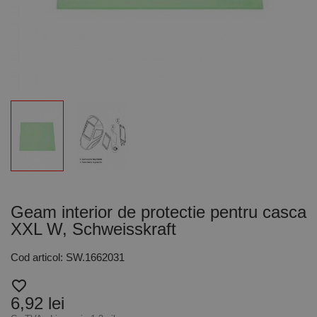
Geam interior de protectie pentru casca
XXL W, Schweisskraft
Cod articol: SW.1662031
favorite_border
6,92 lei