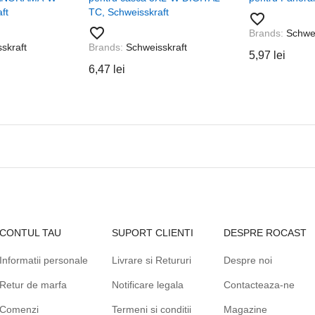
ft
TC, Schweisskraft
favorite_border
favorite_border
Brands:
Schwei
skraft
Brands:
Schweisskraft
5,97 lei
6,47 lei
CONTUL TAU
SUPORT CLIENTI
DESPRE ROCAST
Informatii personale
Livrare si Retururi
Despre noi
Retur de marfa
Notificare legala
Contacteaza-ne
Comenzi
Termeni si conditii
Magazine