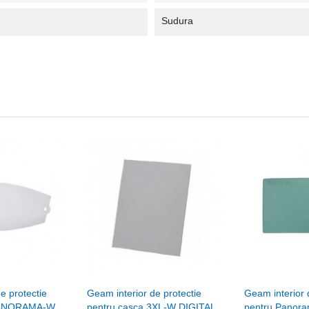
Sudura
e protectie
Geam interior de protectie
Geam interior 
 PANORAMA-W
pentru casca 3XL-W DIGITAL
pentru Panor