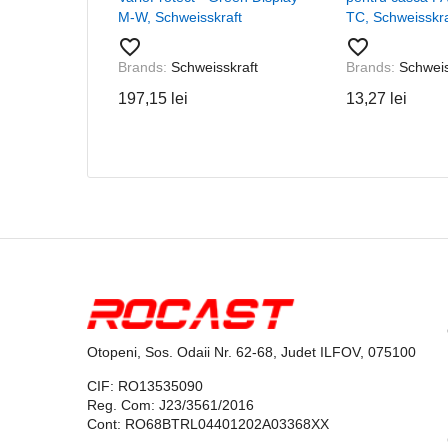
M-W, Schweisskraft
TC, Schweisskra
favorite_border
favorite_border
Brands:
Schweisskraft
Brands:
Schweis
197,15 lei
13,27 lei
Otopeni, Sos. Odaii Nr. 62-68, Judet ILFOV, 075100
CIF: RO13535090
Reg. Com: J23/3561/2016
Cont: RO68BTRL04401202A03368XX