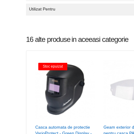
Utilizat Pentru
16 alte produse
in aceeasi categorie
Stoc epuizat
Casca automata de protectie
Geam exterior d
VarioProtect - Green Display -
pentru casca