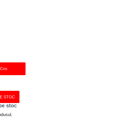
 Cos
PE STOC
pe stoc
odusul.