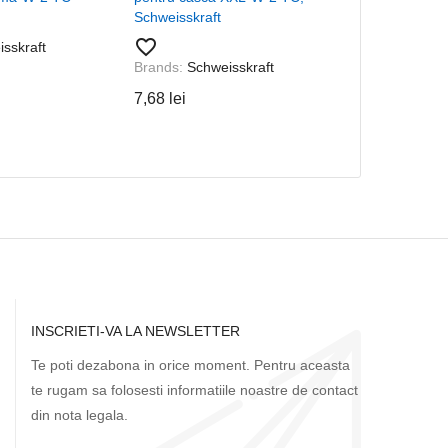
Schweisskraft
TC
favorite_border
favorite_border
sskraft
Brands:
Schweisskraft
Brands:
Schwe
7,68 lei
62,56 lei
INSCRIETI-VA LA NEWSLETTER
Te poti dezabona in orice moment. Pentru aceasta
te rugam sa folosesti informatiile noastre de contact
din nota legala.