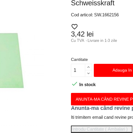
Schweisskraft
Cod articol: SW.1662156
favorite_border
3,42 lei
Cu TVA
Livrare in 1-3 zile
Cantitate
Adauga In

In stock
ANUNTA-MA CÂND REVINE 
Anunta-ma când revine 
Iti trimitem email cand revine pr