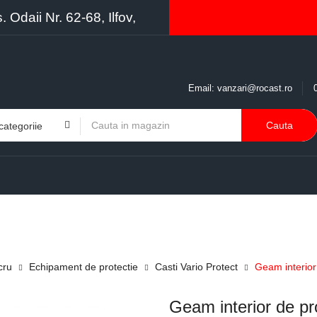
Odaii Nr. 62-68, Ilfov,
Email:
vanzari@rocast.ro
Cauta
BRANDURI
CONTACT
RESURSE
BUSINESS
cru
Echipament de protectie
Casti Vario Protect
Geam interior
Geam interior de p