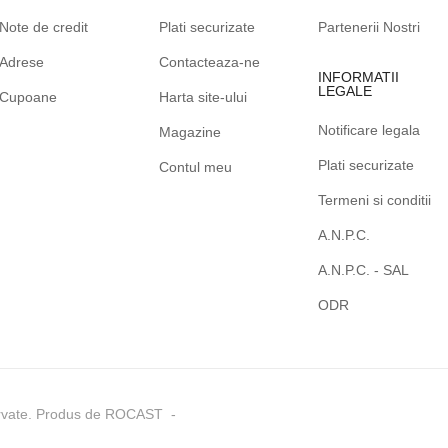
Note de credit
Plati securizate
Partenerii Nostri
Adrese
Contacteaza-ne
INFORMATII
LEGALE
Cupoane
Harta site-ului
Notificare legala
Magazine
Plati securizate
Contul meu
Termeni si conditii
A.N.P.C.
A.N.P.C. - SAL
ODR
rvate. Produs de ROCAST -