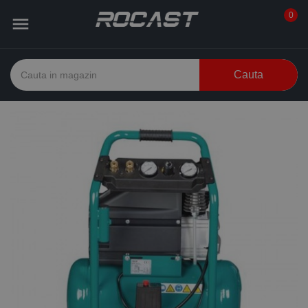
0

Cauta