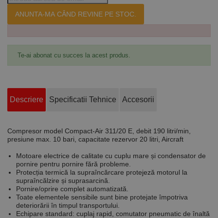
ANUNTA-MA CÂND REVINE PE STOC.
Te-ai abonat cu succes la acest produs.
Descriere
Specificatii Tehnice
Accesorii
Compresor
model Compact-Air 311/20 E, debit 190 litri/min,
presiune max. 10 bari, capacitate rezervor 20 litri, Aircraft
Motoare electrice de calitate cu cuplu mare și condensator de
pornire pentru pornire fără probleme.
Protecția termică la supraîncărcare protejeză motorul la
supraîncălzire și suprasarcină.
Pornire/oprire complet automatizată.
Toate elementele sensibile sunt bine protejate împotriva
deteriorării în timpul transportului.
Echipare standard: cuplaj rapid, comutator pneumatic de înaltă