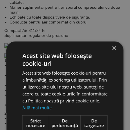
calitate.
Mâner suplimentar pentru transporul compresorului cu două
mâini.
Echipate cu toate dispozitivele de siguranță.
Conducte pentru aer comprimat din cupru.
Compact-Air 311/24 E
Suplimentar: regulator de presiune
×
Acest site web folosește
1. Panoul de comandă
cookie-uri
Panou de comandă ergonomic clar structurat și auto-
explicativ.
Acest site web folosește cookie-uri pentru
Două manometre pentru indicarea presiunii în rezervor și a
a îmbunătăți experiența utilizatorului. Prin
presiunii de lucru
Două cuple pentru aer comprimat
utilizarea site-ului nostru web, sunteți de
Bloc complet de întreținere încorporat
acord cu toate cookie-urile în conformitate
Regulator de presiune pentru reglarea continuă a valorii
presiunii de lucru
cu Politica noastră privind cookie-urile.
Echipare standard cu cuplaj rapid de calitate
Află mai multe
2. Protecție
Compresoare protejate cu un cadru cu mâner.
Strict
De
De
Cadrul tubular protejează eficient armăturile împotriva
necesare
performanță
targetare
deteriorării.