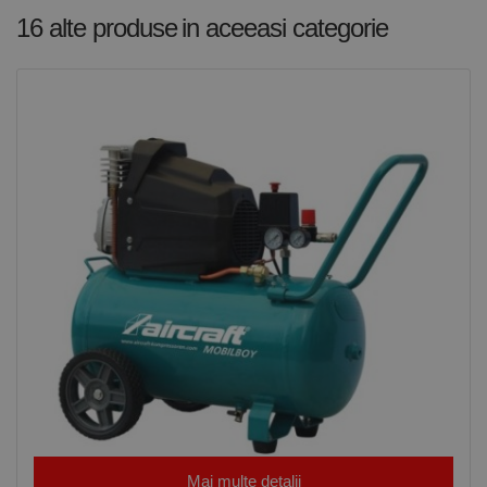
Script.com să
16 alte produse
in aceeasi categorie
funcționeze
corect.
Google
Privacy Policy
PHPSESSID
65 ani 8
Cookie
PHP.net
luni
generat de
www.rocast.ro
aplicații
bazate pe
limbajul PHP.
Acesta este un
identificator
de scop
general
utilizat pentru
menținerea
variabilelor de
sesiune ale
utilizatorului.
În mod
normal, este
un număr
generat
aleatoriu,
modul în care
este utilizat
poate fi
specific site-
ului, dar un
bun exemplu
este
menținerea
Mai multe detalii
stării de