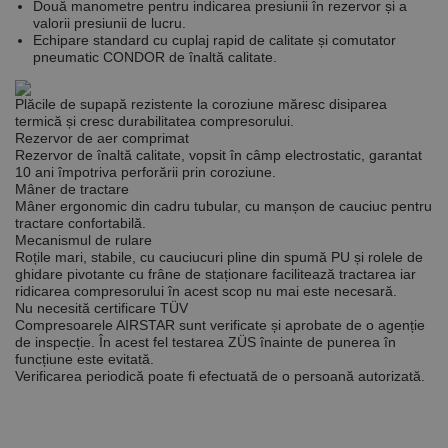
Strict necesare
De performanță
Două manometre pentru indicarea presiunii în rezervor și a
valorii presiunii de lucru.
De targetare
De funcţionalitate
Echipare standard cu cuplaj rapid de calitate și comutator
Neclasificate
pneumatic CONDOR de înaltă calitate.
Cookie-urile strict necesare permit funcționalitatea
Plăcile de supapă rezistente la coroziune măresc disiparea
principală a site-ului web, cum ar fi autentificarea
termică și cresc durabilitatea compresorului.
utilizatorului și gestionarea contului. Site-ul web nu
Rezervor de aer comprimat
poate fi utilizat corect fără cookie-uri strict necesare.
Rezervor de înaltă calitate, vopsit în câmp electrostatic, garantat
10 ani împotriva perforării prin coroziune.
Furnizor /
Nume
Expirare
Descriere
Domeniu
Mâner de tractare
Mâner ergonomic din cadru tubular, cu manșon de cauciuc pentru
CookieScriptConsent
1 lună
Acest cookie
CookieScript
tractare confortabilă.
este utilizat
www.rocast.ro
Mecanismul de rulare
de serviciul
Roțile mari, stabile, cu cauciucuri pline din spumă PU și rolele de
Cookie-
Script.com
ghidare pivotante cu frâne de staționare facilitează tractarea iar
pentru a
ridicarea compresorului în acest scop nu mai este necesară.
aminti
Nu necesită certificare TÜV
preferințele
Compresoarele AIRSTAR sunt verificate și aprobate de o agenție
de
de inspecție. În acest fel testarea ZÜS înainte de punerea în
consimțământ
ale cookie-
funcțiune este evitată.
urilor
Verificarea periodică poate fi efectuată de o persoană autorizată.
vizitatorilor.
Este necesar
ca bannerul
cookie
Cookie-