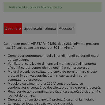
Te-ai abonat cu succes la acest produs.
Descriere
Specificatii Tehnice
Accesorii
Compresor model AIRSTAR 401/50, debit 266 litri/min., presiune
max. 10 bari, capacitate rezervor 50 litri, Aircraft
Compresor performant în doi cilindri din fontă cu durată mare
de exploatare.
Ventilatorul cu elice de dimensiuni mari asigură alimentarea
eficientă cu aer pentru răcirea optimă a compresorului.
Motorul electric de calitate are cuplu de pornire mare și este
protejat împotriva supraîncălzirii și suprasarcinii cu un
comutator de protecție.
Modelele cu alimentare la 230 V sunt prevăzute cu
condensator și supapă de descărcare pentru o pornire ușoară.
Rezervor de aer comprimat prevăzut cu supapă de siguranță și
robinet de purjare.
Curea de transmisie canelată protejată cu un grilaj metalic
Echipate cu toate dispozitivele de siguranță.