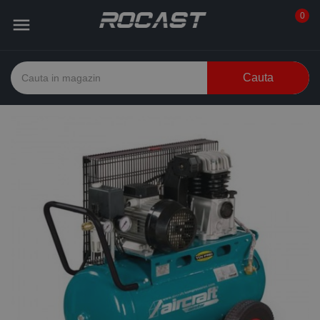
0

Cauta