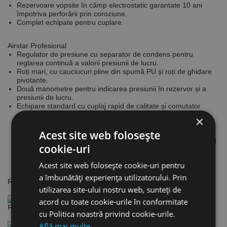
Rezervoare vopsite în câmp electrostatic garantate 10 ani
împotriva perforării prin coroziune.
Complet echipate pentru cuplare.
Airstar Profesional
Regulator de presiune cu separator de condens pentru
reglarea continuă a valorii presiunii de lucru.
Roți mari, cu cauciucuri pline din spumă PU și roți de ghidare
pivotante.
Două manometre pentru indicarea presiunii în rezervor și a
presiunii de lucru.
Echipare standard cu cuplaj rapid de calitate și comutator
pneumatic CONDOR.
×
Acest site web folosește
Regulator de presiune cu separator de condens și cuplaj rapid
cookie-uri
de calitate.
Acest site web folosește cookie-uri pentru
a îmbunătăți experiența utilizatorului. Prin
Roți mari, cu cauciucuri pline din spumă PU.
utilizarea site-ului nostru web, sunteți de
acord cu toate cookie-urile în conformitate
Roți de ghidare pivotante.
cu Politica noastră privind cookie-urile.
Află mai multe