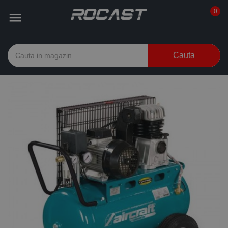
0

Cauta