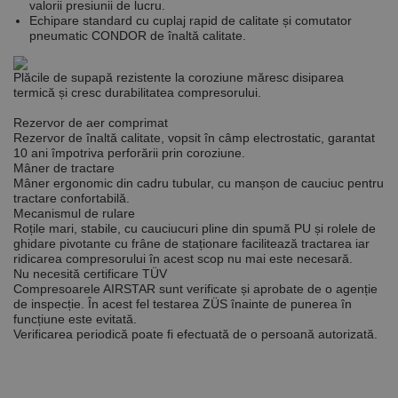
valorii presiunii de lucru.
De targetare
De funcţionalitate
Echipare standard cu cuplaj rapid de calitate și comutator
Neclasificate
pneumatic CONDOR de înaltă calitate.
Cookie-urile strict necesare permit funcționalitatea
Plăcile de supapă rezistente la coroziune măresc disiparea
principală a site-ului web, cum ar fi autentificarea
termică și cresc durabilitatea compresorului.
utilizatorului și gestionarea contului. Site-ul web nu
poate fi utilizat corect fără cookie-uri strict necesare.
Rezervor de aer comprimat
Furnizor /
Rezervor de înaltă calitate, vopsit în câmp electrostatic, garantat
Nume
Expirare
Descriere
Domeniu
10 ani împotriva perforării prin coroziune.
Mâner de tractare
CookieScriptConsent
1 lună
Acest cookie
CookieScript
Mâner ergonomic din cadru tubular, cu manșon de cauciuc pentru
este utilizat
www.rocast.ro
tractare confortabilă.
de serviciul
Mecanismul de rulare
Cookie-
Script.com
Roțile mari, stabile, cu cauciucuri pline din spumă PU și rolele de
pentru a
ghidare pivotante cu frâne de staționare facilitează tractarea iar
aminti
ridicarea compresorului în acest scop nu mai este necesară.
preferințele
Nu necesită certificare TÜV
de
consimțământ
Compresoarele AIRSTAR sunt verificate și aprobate de o agenție
ale cookie-
de inspecție. În acest fel testarea ZÜS înainte de punerea în
urilor
funcțiune este evitată.
vizitatorilor.
Verificarea periodică poate fi efectuată de o persoană autorizată.
Este necesar
ca bannerul
cookie
Cookie-
Script.com să