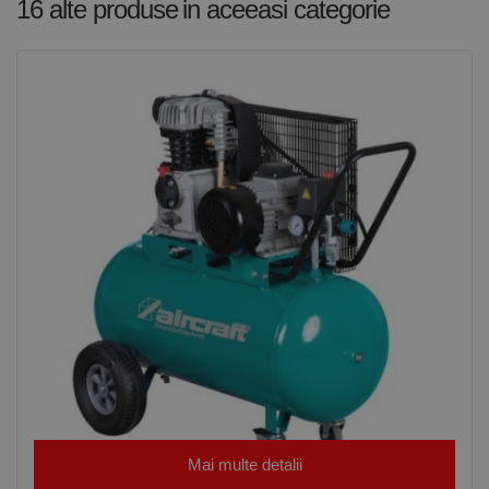
funcționeze
16 alte produse
in aceeasi categorie
corect.
Google
Privacy Policy
PHPSESSID
65 ani 8
Cookie
PHP.net
luni
generat de
www.rocast.ro
aplicații
bazate pe
limbajul PHP.
Acesta este un
identificator
de scop
general
utilizat pentru
menținerea
variabilelor de
sesiune ale
utilizatorului.
În mod
normal, este
un număr
generat
aleatoriu,
modul în care
este utilizat
poate fi
specific site-
ului, dar un
bun exemplu
este
menținerea
stării de
Mai multe detalii
conectare