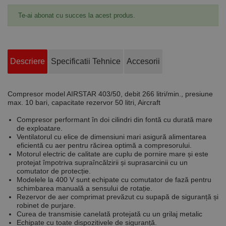
Te-ai abonat cu succes la acest produs.
Descriere
Specificatii Tehnice
Accesorii
Compresor model AIRSTAR 403/50, debit 266 litri/min., presiune
max. 10 bari, capacitate rezervor 50 litri, Aircraft
Compresor performant în doi cilindri din fontă cu durată mare
de exploatare.
Ventilatorul cu elice de dimensiuni mari asigură alimentarea
eficientă cu aer pentru răcirea optimă a compresorului.
Motorul electric de calitate are cuplu de pornire mare și este
protejat împotriva supraîncălzirii și suprasarcinii cu un
comutator de protecție.
Modelele la 400 V sunt echipate cu comutator de fază pentru
schimbarea manuală a sensului de rotație.
Rezervor de aer comprimat prevăzut cu supapă de siguranță și
robinet de purjare.
Curea de transmisie canelată protejată cu un grilaj metalic
Echipate cu toate dispozitivele de siguranță.