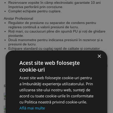
Rezervoare vopsite în câmp electrostatic garantate 10 ani
împotriva perforării prin coroziune.
Complet echipate pentru cuplare.
Airstar Profesional
Regulator de presiune cu separator de condens pentru
reglarea continuă a valorii presiunii de lucru.
Roți mari, cu cauciucuri pline din spumă PU și roți de ghidare
pivotante.
Două manometre pentru indicarea presiunii în rezervor și a
presiunii de lucru.
Echipare standard cu cuplaj rapid de calitate și comutator
pneumatic CONDOR
×
Acest site web folosește
Regulator de presiune cu separator de condens și cuplaj rapid
cookie-uri
de calitate.
Acest site web folosește cookie-uri pentru
a îmbunătăți experiența utilizatorului. Prin
Roți mari, cu cauciucuri pline din spumă PU.
utilizarea site-ului nostru web, sunteți de
acord cu toate cookie-urile în conformitate
Roți de ghidare pivotante.
cu Politica noastră privind cookie-urile.
Află mai multe
Radiatorul cu lamele de răcire cu suprafață mare asigură o