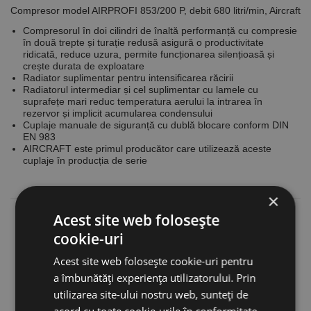
Compresor model AIRPROFI 853/200 P, debit 680 litri/min, Aircraft
Compresorul în doi cilindri de înaltă performanță cu compresie
în două trepte și turație redusă asigură o productivitate
ridicată, reduce uzura, permite funcționarea silențioasă și
crește durata de exploatare
Radiator suplimentar pentru intensificarea răcirii
Radiatorul intermediar și cel suplimentar cu lamele cu
suprafețe mari reduc temperatura aerului la intrarea în
rezervor și implicit acumularea condensului
Cuplaje manuale de siguranță cu dublă blocare conform DIN
EN 983
AIRCRAFT este primul producător care utilizează aceste
cuplaje în producția de serie
×
Acest site web folosește
cookie-uri
Acest site web folosește cookie-uri pentru
a îmbunătăți experiența utilizatorului. Prin
utilizarea site-ului nostru web, sunteți de
acord cu toate cookie-urile în conformitate