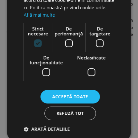
Cuplaje de siguranță pentru acționare cu o
cu Politica noastră privind cookie-urile.
singură mână
Află mai multe
Cuplajele manuale de siguranță cu dublă
blocare cresc semnificativ siguranța în operare
Strict
De
De
necesare
performanță
targetare
și evită strangularea și obturarea furtunului de
aer comprimat.
De
Neclasificate
funcţionalitate
ACCEPTĂ TOATE
REFUZĂ TOT
ARATĂ DETALIILE