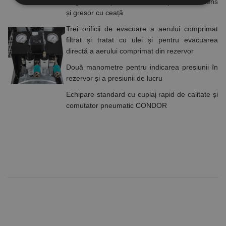
Regulator de presiune cu filtru pentru condens
și gresor cu ceață
Strict necesare
De performanță
Trei orificii de evacuare a aerului comprimat
De targetare
De funcţionalitate
filtrat și tratat cu ulei și pentru evacuarea
directă a aerului comprimat din rezervor
Neclasificate
Două manometre pentru indicarea presiunii în
Cookie-urile strict necesare permit funcționalitatea
rezervor și a presiunii de lucru
principală a site-ului web, cum ar fi autentificarea
utilizatorului și gestionarea contului. Site-ul web nu
Echipare standard cu cuplaj rapid de calitate și
poate fi utilizat corect fără cookie-uri strict necesare.
comutator pneumatic CONDOR
Furnizor /
Nume
Expirare
Descriere
Domeniu
CookieScriptConsent
1 lună
Acest cookie
CookieScript
este utilizat
www.rocast.ro
de serviciul
Cookie-
Script.com
pentru a
aminti
preferințele
de
consimțământ
ale cookie-
urilor
vizitatorilor.