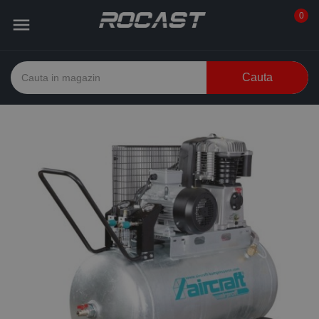
0

Cauta