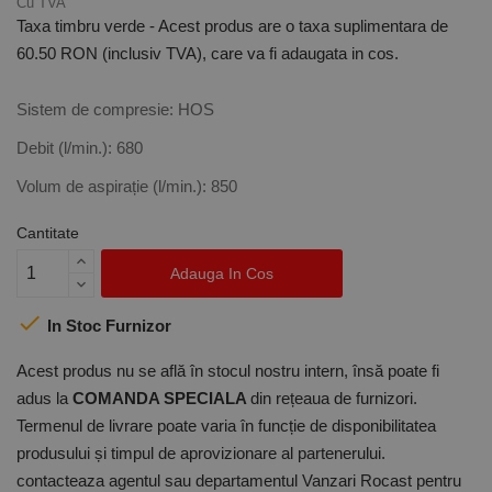
Cu TVA
Taxa timbru verde - Acest produs are o taxa suplimentara de
60.50 RON (inclusiv TVA), care va fi adaugata in cos.
Sistem de compresie: HOS
Debit (l/min.): 680
Volum de aspirație (l/min.): 850
Cantitate
Adauga In Cos

In Stoc Furnizor
Acest produs nu se află în stocul nostru intern, însă poate fi
adus la
COMANDA SPECIALA
din rețeaua de furnizori.
Termenul de livrare poate varia în funcție de disponibilitatea
produsului și timpul de aprovizionare al partenerului.
contacteaza agentul sau departamentul Vanzari Rocast pentru