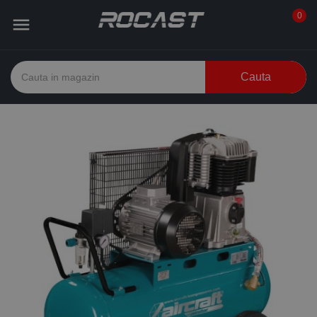
0

Cauta