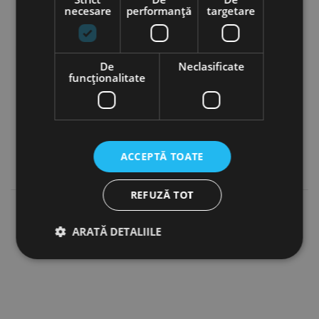
necesare
performanță
targetare
Roți mari, cu cauciucuri pline din spumă PU
De
Neclasificate
funcţionalitate
ACCEPTĂ TOATE
REFUZĂ TOT
ARATĂ DETALIILE
Strict necesare
De performanță
De targetare
De funcţionalitate