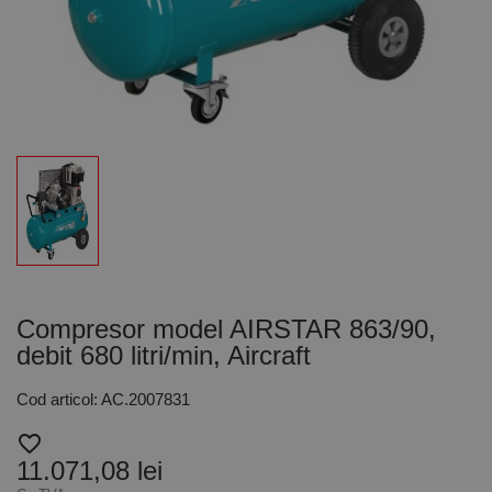
Compresor model AIRSTAR 863/90,
debit 680 litri/min, Aircraft
Cod articol: AC.2007831
favorite_border
11.071,08 lei