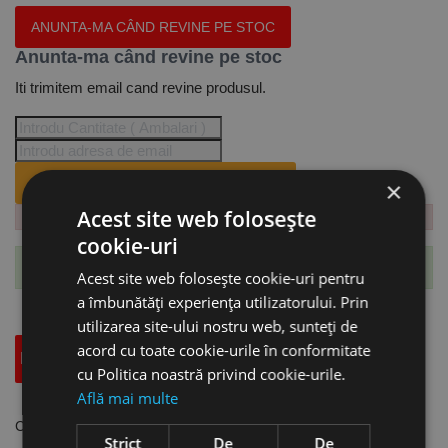
ANUNTA-MA CÂND REVINE PE STOC
Anunta-ma când revine pe stoc
Iti trimitem email cand revine produsul.
ANUNTA-MA CÂND REVINE PE STOC.
×
Acest site web folosește
cookie-uri
Te-ai abonat cu succes la acest produs.
Acest site web folosește cookie-uri pentru
a îmbunătăți experiența utilizatorului. Prin
utilizarea site-ului nostru web, sunteți de
acord cu toate cookie-urile în conformitate
Descriere
Specificatii Tehnice
Accesorii
cu Politica noastră privind cookie-urile.
Află mai multe
Compresor model AIRSTAR 421/50, debit 266 litri/min, Aircraft
Strict
De
De