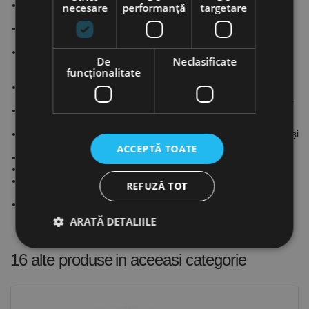
Compresor performant în doi cilindri din fontă cu durată mare
necesare
performanță
targetare
de exploatare
Ventilatorul cu elice de dimensiuni mari asigură alimentarea
eficientă cu aer pentru răcirea optimă a compresorului
Motorul electric de calitate are cuplu de pornire mare și este
De
Neclasificate
protejat împotriva supraîncălzirii și suprasarcinii cu un
funcţionalitate
comutator de protecție
Modelele cu alimentare la 230 V sunt prevăzute cu
condensator și supapă de descărcare pentru o pornire ușoară
Modelele la 400 V sunt echipate cu comutator de fază pentru
schimbarea manuală a sensului de rotație
Rezervor de aer comprimat prevăzut cu supapă de siguranță și
robinet de purjare
ACCEPTĂ TOATE
Curea de transmisie canelată protejată cu un grilaj metalic
Echipate cu toate dispozitivele de siguranță
Rezervoare vopsite în câmp electrostatic garantate 10 ani
REFUZĂ TOT
împotriva perforării prin coroziune
Complet echipate pentru cuplare
ARATĂ DETALIILE
16 alte produse
in aceeasi categorie
Strict necesare
De performanță
De targetare
De funcţionalitate