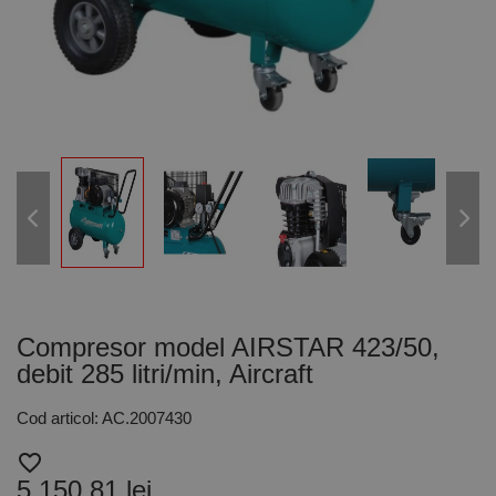
Compresor model AIRSTAR 423/50,
debit 285 litri/min, Aircraft
Cod articol: AC.2007430
favorite_border
5.150,81 lei