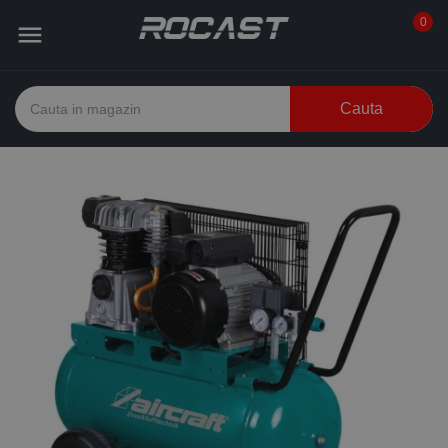
0

Cauta