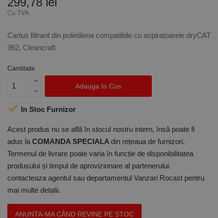
299,78 lei
Cu TVA
Cartus filtrant din polietilena compatibile cu aspiratoarele dryCAT
362, Cleancraft
Cantitate
Adauga In Cos

In Stoc Furnizor
Acest produs nu se află în stocul nostru intern, însă poate fi
adus la
COMANDA SPECIALA
din rețeaua de furnizori.
Termenul de livrare poate varia în funcție de disponibilitatea
produsului și timpul de aprovizionare al partenerului.
contacteaza agentul sau departamentul Vanzari Rocast pentru
mai multe detalii.
ANUNTA-MA CÂND REVINE PE STOC