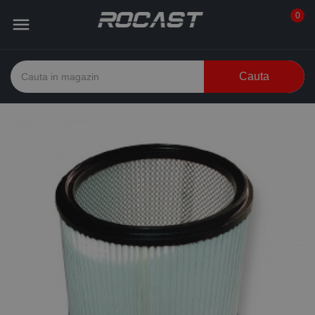
0

Cauta