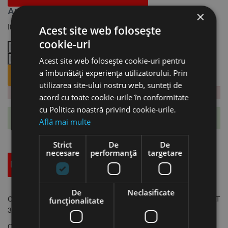
Anunta-ma când revine pe stoc
×
Iti trimitem email cand revine produsul.
Acest site web folosește
cookie-uri
Acest site web folosește cookie-uri pentru
a îmbunătăți experiența utilizatorului. Prin
ANUNTA-MA CÂND REVINE PE STOC.
utilizarea site-ului nostru web, sunteți de
acord cu toate cookie-urile în conformitate
cu Politica noastră privind cookie-urile.
Te-ai abonat cu succes la acest produs.
Află mai multe
Strict
De
De
necesare
performanță
targetare
Descriere
Specificatii Tehnice
Accesorii
De
Neclasificate
Cartus filtrant din polietilena compatibile cu aspiratoarele dryCAT
funcţionalitate
362, Cleancraft
Cartuș filtrant din polietilenă compatibil cu: dryCAT 362