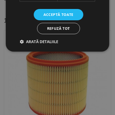
ACCEPTĂ TOATE
16 alte produse
in aceeasi categorie
REFUZĂ TOT
ARATĂ DETALIILE
Strict necesare
De performanță
De targetare
De funcţionalitate
Neclasificate
Cookie-urile strict necesare permit funcționalitatea
principală a site-ului web, cum ar fi autentificarea
utilizatorului și gestionarea contului. Site-ul web nu
poate fi utilizat corect fără cookie-uri strict necesare.
Furnizor /
Nume
Expirare
Descriere
Domeniu