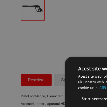
Acest site w
Acest site web fol
Descriere
Specificatii Tehnice
ului nostru web, s
cookie-urile.
Află
Pistol port-lance, Cleancraft
Strict necesar
Accesoriu pentru aparatul
HDR-K 90-20