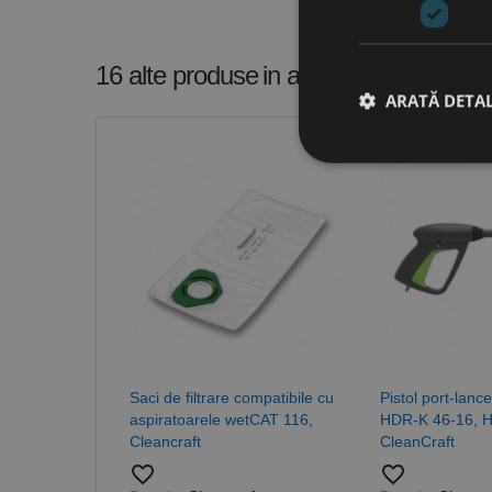
16 alte produse
in aceeasi categorie
ARATĂ DETAL
Stri
Cookie-urile strict ne
contului. Site-ul web 
Nume
CookieScriptConse
Saci de filtrare compatibile cu
Pistol port-lanc
PHPSESSID
aspiratoarele wetCAT 116,
HDR-K 46-16, H
Cleancraft
CleanCraft
favorite_border
favorite_border