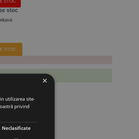
PE STOC
pe stoc
odusul.
E STOC.
 produs.
×
n utilizarea site-
noastră privind
Neclasificate