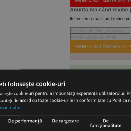
ANUNTA-MA CÂND REVINE 
Anunta-ma când revine 
Iti trimitem email cand revine pr
ANUNTA-MA CÂND REVINE P
Te-ai abonat cu succes la acest
eb folosește cookie-uri
osește cookie-uri pentru a îmbunătăți experiența utilizatorului. Pri
Accesorii
unteți de acord cu toate cookie-urile în conformitate cu Politica 
 mai multe
e
De performanță
De targetare
De
funcţionalitate