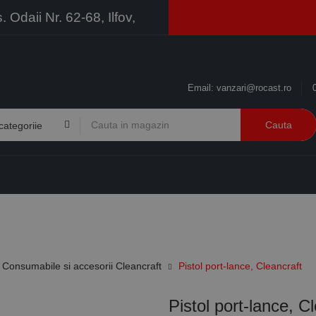
Odaii Nr. 62-68, Ilfov,
Email:
vanzari@rocast.ro
Cauta
BRANDURI
CONTACT
RESURSE
BUSINESS
Consumabile si accesorii Cleancraft
Pistol port-lance, Cleancraft
Pistol port-lance, C