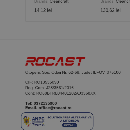
Brands:
Cleancraft
Brands:
Cleancr
14,12 lei
130,62 lei
Nume
PrestaShop-[abcdef
Nume
Furnizor /
Nume
Domeniu
sib_cuid
_ga
uuid
MediaMat
sibautoma
_ga_DLLLWQBGGX
Otopeni, Sos. Odaii Nr. 62-68, Judet ILFOV, 075100
CIF: RO13535090
Reg. Com: J23/3561/2016
Cont: RO68BTRL04401202A03368XX
Tel:
0372135900
Email: office@rocast.ro