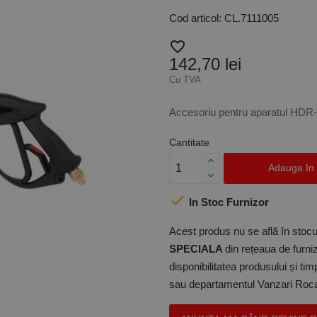
Cod articol: CL.7111005
favorite_border
142,70 lei
Cu TVA
Accesoriu pentru aparatul
HDR-
Cantitate
Adauga In

In Stoc Furnizor
Acest produs nu se află în stocul
SPECIALA
din rețeaua de furniz
disponibilitatea produsului și ti
sau departamentul Vanzari Rocas