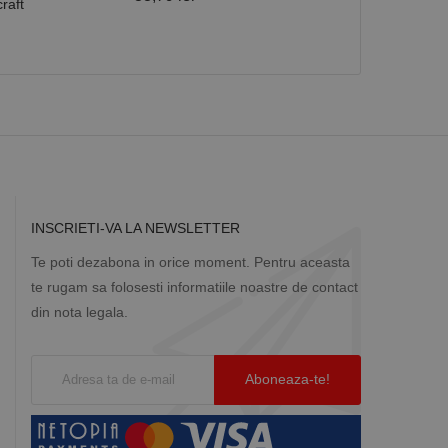
raft
Brands:
Clean
555,15 lei
Descriere
ă prin colectarea
ics - care este o
b de date privind
i frecvent utilizat.
rță parte sau de un
rin atribuirea unui
în fiecare solicitare
 despre vizitatori,
INSCRIETI-VA LA NEWSLETTER
a starea sesiunii.
Te poti dezabona in orice moment. Pentru aceasta
te rugam sa folosesti informatiile noastre de contact
din nota legala.