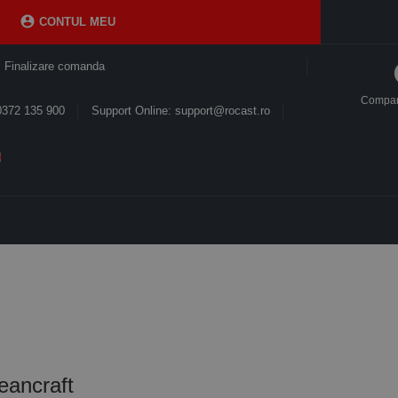

CONTUL MEU
Finalizare comanda
Compa
0372 135 900
Support Online: support@rocast.ro
leancraft