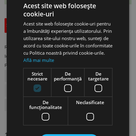
Acest site web folosește
cookie-uri
Acest site web folosește cookie-uri pentru
Specificatii Tehnice
Accesorii
a îmbunătăți experiența utilizatorului. Prin
utilizarea site-ului nostru web, sunteți de
acord cu toate cookie-urile în conformitate
Referinta
KN.124902
cu Politica noastră privind cookie-urile.
In stoc
5 Produse
Află mai multe
Fisa tehnica
Strict
De
De
COD ARTICOL
KN.124902
necesare
performanță
targetare
BRAND
Knipex
De
Neclasificate
Tip Accesorii
Falci De Prindere
funcţionalitate
16 alte produse
in aceeasi categorie