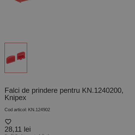
Falci de prindere pentru KN.1240200,
Knipex
Cod articol: KN.124902
favorite_border
28,11 lei