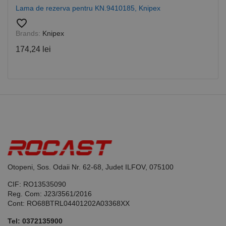
Cookie-
Lama de rezerva pentru KN.9410185, Knipex
Script.com
pentru a
favorite_border
aminti
Brands:
Knipex
preferințele
de
consimțământ
174,24 lei
ale cookie-
urilor
vizitatorilor.
Este necesar
ca bannerul
cookie
Cookie-
Script.com să
funcționeze
corect.
Google
Privacy Policy
PHPSESSID
65 ani 8
Cookie
PHP.net
luni
generat de
www.rocast.ro
aplicații
bazate pe
limbajul PHP.
Otopeni, Sos. Odaii Nr. 62-68, Judet ILFOV, 075100
Acesta este un
identificator
de scop
CIF: RO13535090
general
Reg. Com: J23/3561/2016
utilizat pentru
Cont: RO68BTRL04401202A03368XX
menținerea
variabilelor de
sesiune ale
Tel:
0372135900
utilizatorului.