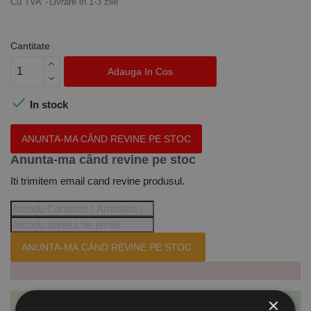
Cu TVA
Livrare in 1-3 zile
Cantitate
Adauga In Cos

In stock
ANUNTA-MA CÂND REVINE PE STOC
Anunta-ma când revine pe stoc
Iti trimitem email cand revine produsul.
ANUNTA-MA CÂND REVINE PE STOC.
×
Te-ai abonat cu succes la acest produs.