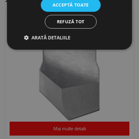
ACCEPTĂ TOATE
REFUZĂ TOT
ARATĂ DETALIILE
Strict necesare
De performanță
De targetare
De funcţionalitate
Neclasificate
Cookie-urile strict necesare permit funcționalitatea
principală a site-ului web, cum ar fi autentificarea
utilizatorului și gestionarea contului. Site-ul web nu
poate fi utilizat corect fără cookie-uri strict necesare.
Furnizor /
Nume
Expirare
Descriere
Domeniu
Mai multe detalii
CookieScriptConsent
1 lună
Acest cookie
CookieScript
este utilizat
www.rocast.ro
de serviciul