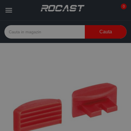
0

Cauta