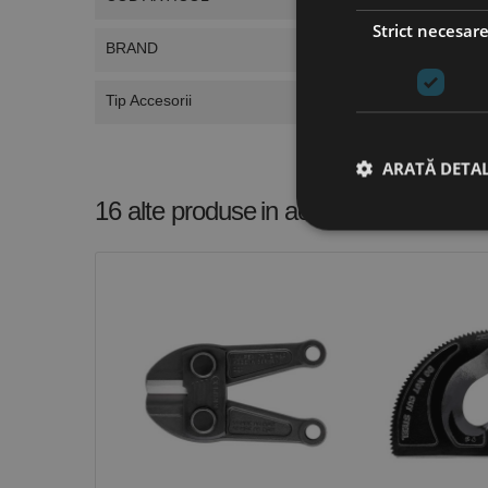
Strict necesar
BRAND
Tip Accesorii
ARATĂ DETAL
16 alte produse
in aceeasi categorie
Stri
Cookie-urile strict ne
contului. Site-ul web 
Nume
CookieScriptConse
PHPSESSID