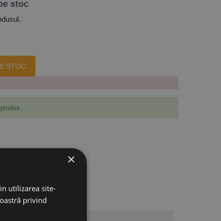
pe stoc
odusul.
E STOC.
 produs.
×
n utilizarea site-
noastră privind