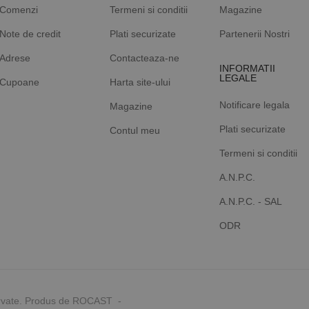
Comenzi
Termeni si conditii
Magazine
Note de credit
Plati securizate
Partenerii Nostri
Adrese
Contacteaza-ne
INFORMATII
LEGALE
Cupoane
Harta site-ului
Notificare legala
Magazine
Plati securizate
Contul meu
Termeni si conditii
A.N.P.C.
A.N.P.C. - SAL
ODR
rvate. Produs de ROCAST -