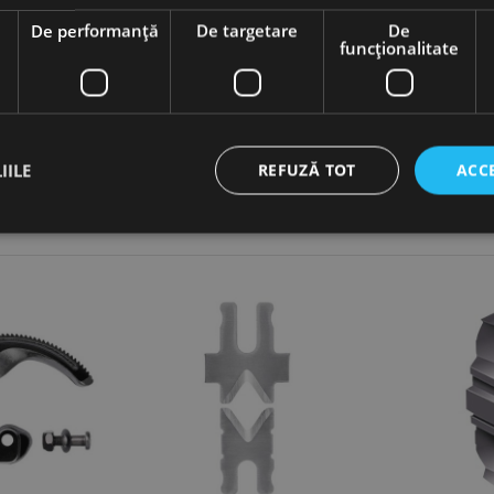
e
De performanță
De targetare
De
funcţionalitate
Knipex
Lama De Rezerva
IILE
REFUZĂ TOT
ACC
ct necesare
De performanță
De targetare
De funcţionalitate
Neclasif
cesare permit funcționalitatea principală a site-ului web, cum ar fi autentificarea utiliza
nu poate fi utilizat corect fără cookie-uri strict necesare.
Furnizor /
Expirare
Descriere
Domeniu
nt
1 lună
Acest cookie este utilizat de serviciul Cookie-Script.
CookieScript
preferințele de consimțământ ale cookie-urilor vizitat
www.rocast.ro
ca bannerul cookie Cookie-Script.com să funcționeze 
65 ani 8
Cookie generat de aplicații bazate pe limbajul PHP. A
PHP.net