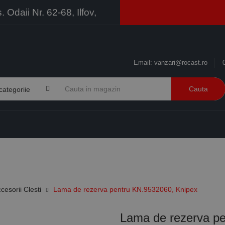
Odaii Nr. 62-68, Ilfov,
Email:
vanzari@rocast.ro
Cauta
BRANDURI
CONTACT
RESURSE
BUSINESS
esorii Clesti
Lama de rezerva pentru KN.9532060, Knipex
Lama de rezerva pe