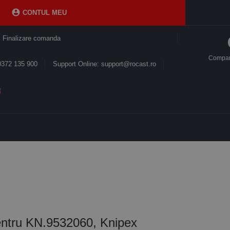

CONTUL MEU
Finalizare comanda
Compa
0372 135 900
Support Online: support@rocast.ro
ntru KN.9532060, Knipex