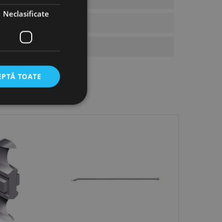
Neclasificate
EPTĂ TOATE
icate
torului și gestionarea
com pentru a aminti
orilor. Este necesar
corect.
cesta este un