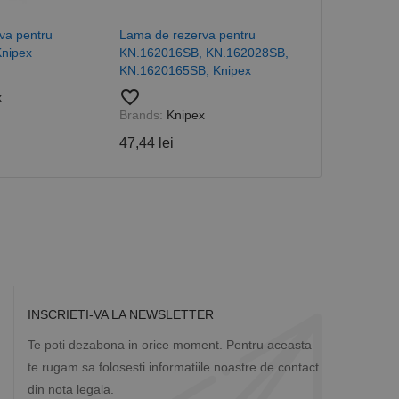
ea variabilelor de
măr generat
 site-ului, dar un bun
va pentru
Lama de rezerva pentru
Lama de reze
 utilizator între
nipex
KN.162016SB, KN.162028SB,
KN.9532100,
KN.1620165SB, Knipex
favorite_border
favorite_border
x
Brands:
Knip
Descriere
Brands:
Knipex
1.367,19 lei
47,44 lei
ă prin colectarea
ics - care este o
b de date privind
i frecvent utilizat.
rță parte sau de un
rin atribuirea unui
în fiecare solicitare
 despre vizitatori,
a starea sesiunii.
INSCRIETI-VA LA NEWSLETTER
Te poti dezabona in orice moment. Pentru aceasta
te rugam sa folosesti informatiile noastre de contact
din nota legala.