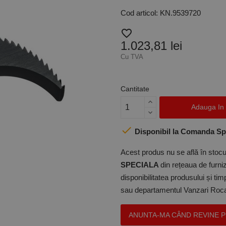
Cod articol: KN.9539720
favorite_border
1.023,81 lei
Cu TVA
Cantitate
Adauga In

Disponibil la Comanda Sp
Acest produs nu se află în stocul
SPECIALA
din rețeaua de furniz
disponibilitatea produsului și ti
sau departamentul Vanzari Rocas
ANUNTA-MA CÂND REVINE 