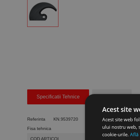
Specificatii Tehnice
Accesorii
Acest site w
Acest site web fol
Referinta
KN.9539720
ului nostru web, s
Fisa tehnica
cookie-urile.
Află
COD ARTICOL