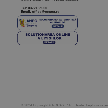
Tel:
0372135900
Email: office@rocast.ro
© 2024 Copyright © ROCAST SRL Toate drepturile reze