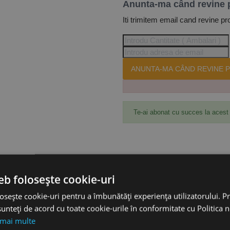
Anunta-ma când revine 
Iti trimitem email cand revine pr
ANUNTA-MA CÂND REVINE P
Te-ai abonat cu succes la acest
eb folosește cookie-uri
osește cookie-uri pentru a îmbunătăți experiența utilizatorului. Pri
unteți de acord cu toate cookie-urile în conformitate cu Politica 
 mai multe
KN.9539720