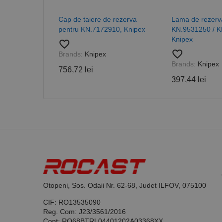
Cap de taiere de rezerva
Lama de rezerv
pentru KN.7172910, Knipex
KN.9531250 / K
Knipex
favorite_border
favorite_border
Brands:
Knipex
Nume
Brands:
Knipex
756,72 lei
PrestaShop-[abcdef
Nume
Furnizor /
Nume
397,44 lei
Domeniu
sib_cuid
_ga
uuid
MediaMat
sibautoma
_ga_DLLLWQBGGX
Otopeni, Sos. Odaii Nr. 62-68, Judet ILFOV, 075100
CIF: RO13535090
Reg. Com: J23/3561/2016
Cont: RO68BTRL04401202A03368XX