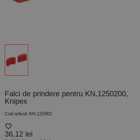
Falci de prindere pentru KN.1250200,
Knipex
Cod articol: KN.125902
favorite_border
36,12 lei