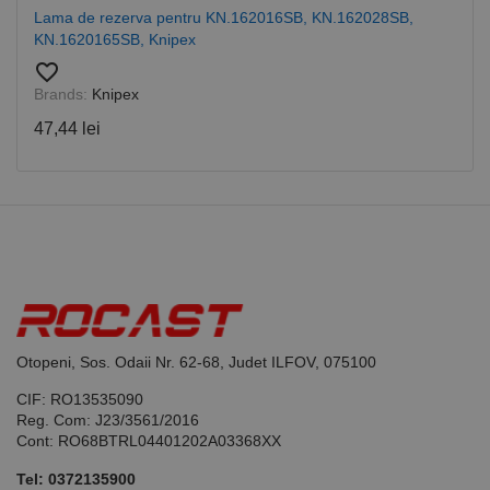
Cookie-
Lama de rezerva pentru KN.162016SB, KN.162028SB,
Script.com
KN.1620165SB, Knipex
pentru a
aminti
favorite_border
preferințele
de
Brands:
Knipex
consimțământ
ale cookie-
47,44 lei
urilor
vizitatorilor.
Este necesar
ca bannerul
cookie
Cookie-
Script.com să
funcționeze
corect.
Google
Privacy Policy
PHPSESSID
65 ani 8
Cookie
PHP.net
luni
generat de
www.rocast.ro
aplicații
bazate pe
limbajul PHP.
Otopeni, Sos. Odaii Nr. 62-68, Judet ILFOV, 075100
Acesta este un
identificator
de scop
CIF: RO13535090
general
Reg. Com: J23/3561/2016
utilizat pentru
Cont: RO68BTRL04401202A03368XX
menținerea
variabilelor de
sesiune ale
Tel:
0372135900
utilizatorului.