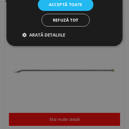
ACCEPTĂ TOATE
REFUZĂ TOT
ARATĂ DETALIILE
Strict necesare
De performanță
De targetare
De funcţionalitate
Neclasificate
Cookie-urile strict necesare permit funcționalitatea
principală a site-ului web, cum ar fi autentificarea
utilizatorului și gestionarea contului. Site-ul web nu
poate fi utilizat corect fără cookie-uri strict necesare.
Furnizor /
Nume
Expirare
Descriere
Domeniu
Mai multe detalii
CookieScriptConsent
1 lună
Acest cookie
CookieScript
este utilizat
www.rocast.ro
de serviciul