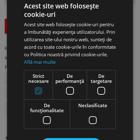
Acest site web folosește
cookie-uri
Acest site web folosește cookie-uri pentru
Specificatii Tehnice
Accesorii
a îmbunătăți experiența utilizatorului. Prin
utilizarea site-ului nostru web, sunteți de
acord cu toate cookie-urile în conformitate
Referinta
KN.125902
cu Politica noastră privind cookie-urile.
In stoc
2 Produse
Află mai multe
Fisa tehnica
Strict
De
De
COD ARTICOL
KN.125902
necesare
performanță
targetare
BRAND
Knipex
De
Neclasificate
Tip Accesorii
Falci De Prindere
funcţionalitate
16 alte produse
in aceeasi categorie