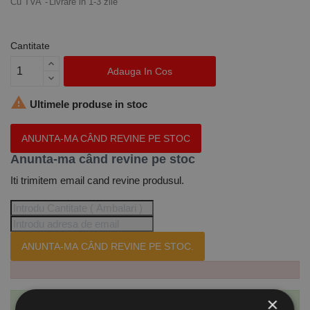
Cu TVA
Livrare in 1-3 zile
Cantitate
Adauga In Cos

Ultimele produse in stoc
ANUNTA-MA CÂND REVINE PE STOC
Anunta-ma când revine pe stoc
Iti trimitem email cand revine produsul.
ANUNTA-MA CÂND REVINE PE STOC.
×
Te-ai abonat cu succes la acest produs.