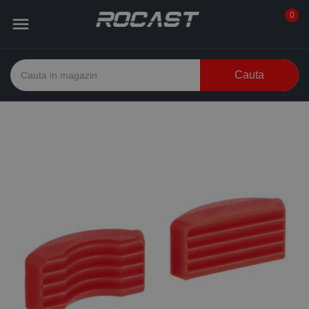
0

Cauta