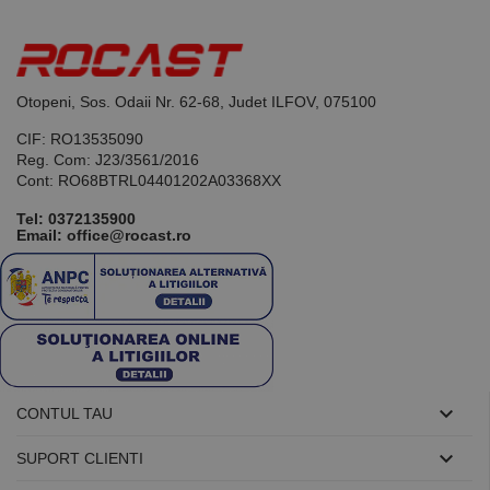
identificator
de scop
general
utilizat pentru
menținerea
variabilelor de
sesiune ale
Otopeni, Sos. Odaii Nr. 62-68, Judet ILFOV, 075100
utilizatorului.
În mod
CIF: RO13535090
normal, este
un număr
Reg. Com: J23/3561/2016
generat
Cont: RO68BTRL04401202A03368XX
aleatoriu,
modul în care
Tel:
0372135900
este utilizat
Email: office@rocast.ro
poate fi
specific site-
ului, dar un
bun exemplu
este
menținerea
stării de
conectare
pentru un
utilizator între
pagini.

CONTUL TAU

SUPORT CLIENTI
Furnizor /