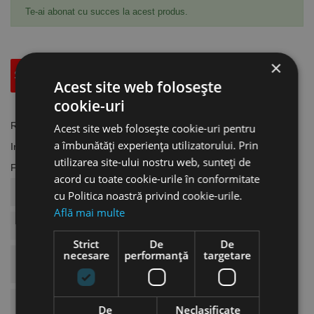
Te-ai abonat cu succes la acest produs.
×
Specificatii Tehnice
Accesorii
Acest site web folosește
cookie-uri
Referinta
SW.1462102
Acest site web folosește cookie-uri pentru
a îmbunătăți experiența utilizatorului. Prin
In stoc
12 Produse
utilizarea site-ului nostru web, sunteți de
Fisa tehnica
acord cu toate cookie-urile în conformitate
COD ARTICOL
SW.1462102
cu Politica noastră privind cookie-urile.
Află mai multe
BRAND
Schweisskraft
Strict
De
De
necesare
performanță
targetare
Denumire Articol Completa
Garnitura De Teflon Pentru
Duza
Denumire Produs Singular
Garnitura De Teflon Pentru
De
Neclasificate
Duza