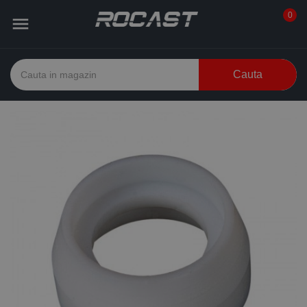
0

Cauta