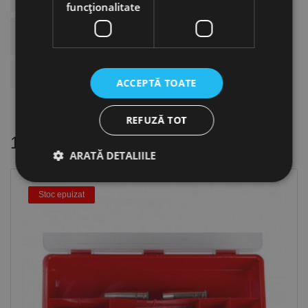
funcţionalitate
ACCESORII Pentru
WP 17 V ; WP 26 V ; WP 17
Arzatoarele
KM ; TIG 26
Nr.
4
ACCEPTĂ TOATE
REFUZĂ TOT
16 alte produse
in aceeasi categorie
ARATĂ DETALIILE
Stoc epuizat
Strict necesare
De performanță
De targetare
De funcţionalitate
Neclasificate
Cookie-urile strict necesare permit funcționalitatea
principală a site-ului web, cum ar fi autentificarea
utilizatorului și gestionarea contului. Site-ul web nu
poate fi utilizat corect fără cookie-uri strict necesare.