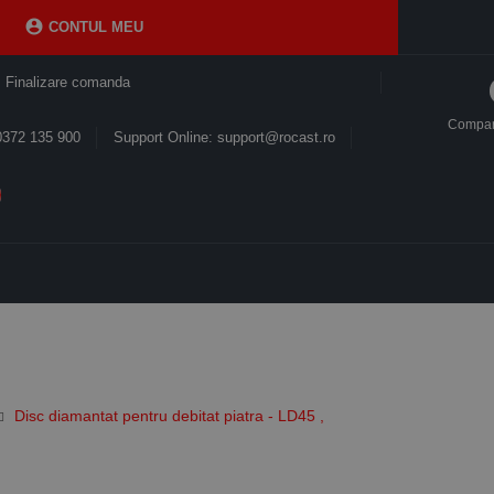

CONTUL MEU
Finalizare comanda
Compa
0372 135 900
Support Online: support@rocast.ro
Disc diamantat pentru debitat piatra - LD45 ,