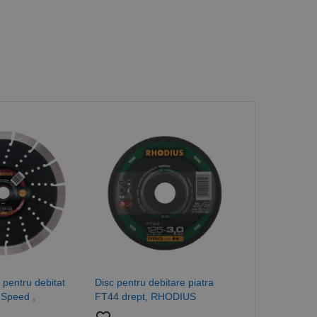
 pentru debitat
Disc pentru debitare piatra
Disc diamanta
 Speed ,
FT44 drept, RHODIUS
piatra, asfal