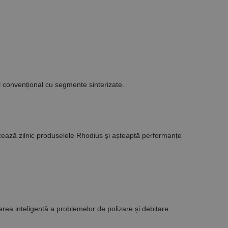
Descriere
ă prin colectarea
ics - care este o
b de date privind
i frecvent utilizat.
rță parte sau de un
rin atribuirea unui
în fiecare solicitare
 despre vizitatori,
l convențional cu segmente sinterizate.
a starea sesiunii.
lizează zilnic produselele Rhodius și așteaptă performanțe
area inteligentă a problemelor de polizare și debitare