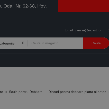
Odaii Nr. 62-68, Ilfov,
Email:
vanzari@rocast.ro
Cauta
BRANDURI
CONTACT
RESURSE
BUSINESS
ire
Scule pentru Debitare
Discuri pentru debitare piatra si beton