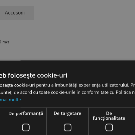
Accesorii
0 m/s
eb folosește cookie-uri
osește cookie-uri pentru a îmbunătăți experiența utilizatorului. Pri
unteți de acord cu toate cookie-urile în conformitate cu Politica 
 mai multe
e
De performanță
De targetare
De
funcţionalitate